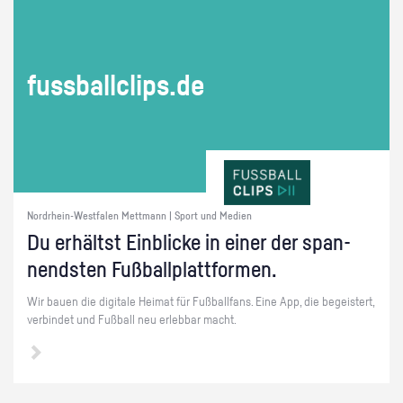
fuss­ball­clips.de
Nordrhein-Westfalen Mettmann | Sport und Medien
Du er­hältst Ein­bli­cke in einer der span­
nends­ten Fuß­ball­platt­for­men.
Wir bauen die di­gi­ta­le Hei­mat für Fuß­ball­fans. Eine App, die be­geis­tert,
ver­bin­det und Fuß­ball neu er­leb­bar macht.