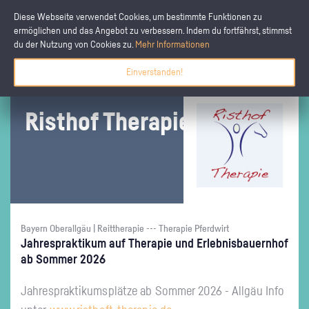
Diese Webseite verwendet Cookies, um bestimmte Funktionen zu
ermöglichen und das Angebot zu verbessern. Indem du fortfährst, stimmst
du der Nutzung von Cookies zu.
Mehr Informationen
Einverstanden!
Ris­t­hof The­ra­pie
Bayern Oberallgäu | Reittherapie --- Therapie Pferdwirt
Jah­resprak­ti­kum auf The­ra­pie und Er­leb­nis­bau­ern­hof
ab Som­mer 2026
Jah­resprak­ti­kums­plät­ze ab Som­mer 2026 - All­gäu Info