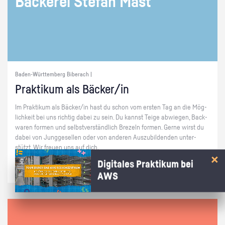
Bä­cke­rei Ste­fan Mast
Baden-Württemberg Biberach |
Prak­ti­kum als Bä­cker/in
Im Prak­ti­kum als Bä­cker/in hast du schon vom ers­ten Tag an die Mög­
lich­keit bei uns rich­tig dabei zu sein. Du kannst Teige ab­wie­gen, Back­
wa­ren for­men und selbst­ver­ständ­lich Bre­zeln for­men. Gerne wirst du
dabei von Jung­ge­sel­len oder von an­de­ren Aus­zu­bil­den­den un­ter­
stützt. Wir freu­en uns auf dich.
Digitales Praktikum bei
AWS