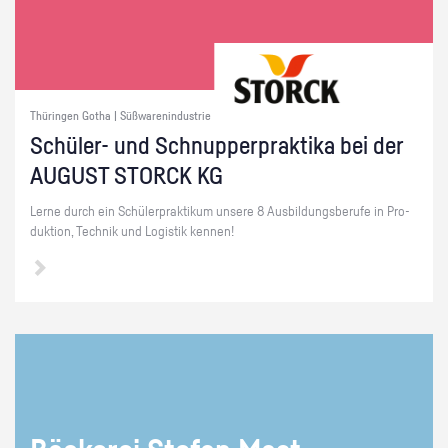
Thüringen Gotha | Süßwarenindustrie
Schü­ler- und Schnup­per­prak­ti­ka bei der
AU­GUST STORCK KG
Lerne durch ein Schü­ler­prak­ti­kum un­se­re 8 Aus­bil­dungs­be­ru­fe in Pro­
duk­ti­on, Tech­nik und Lo­gis­tik ken­nen!