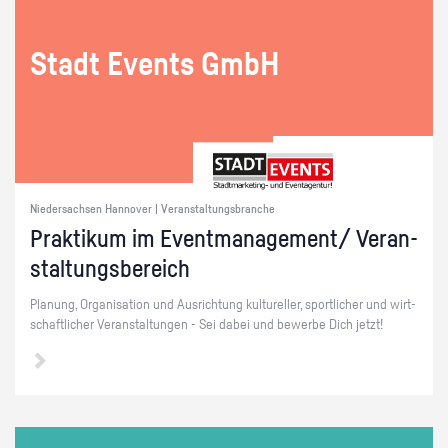
Stadt Events GmbH
Niedersachsen Hannover | Veranstaltungsbranche
Prak­ti­kum im Event­ma­nage­ment/ Ver­an­
stal­tungs­be­reich
Pla­nung, Or­ga­ni­sa­ti­on und Aus­rich­tung kul­tu­rel­ler, sport­li­cher und wirt­
schaft­li­cher Ver­an­stal­tun­gen - Sei dabei und be­wer­be Dich jetzt!