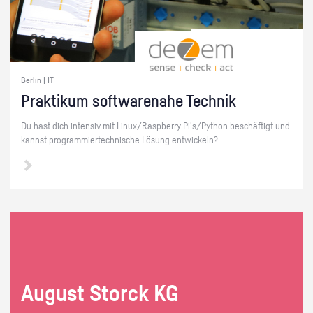
Berlin | IT
Prak­ti­kum soft­ware­na­he Tech­nik
Du hast dich in­ten­siv mit Linux/Raspber­ry Pi's/Py­thon be­schäf­tigt und
kannst pro­gram­mier­tech­ni­sche Lö­sung ent­wi­ckeln?
Au­gust Storck KG