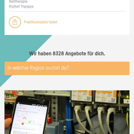
Reit­the­ra­pie
Ris­t­hof The­ra­pie
Praktikumsplatz teilen
Wir haben 8328 Angebote für dich.