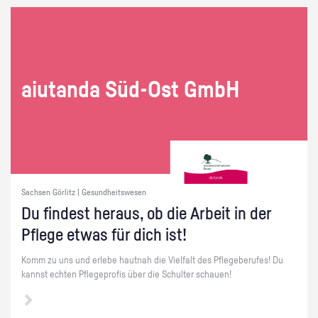
ai­utan­da Süd-Ost GmbH
Sachsen Görlitz | Gesundheitswesen
Du fin­dest her­aus, ob die Ar­beit in der
Pfle­ge etwas für dich ist!
Komm zu uns und er­le­be haut­nah die Viel­falt des Pfle­ge­be­ru­fes! Du
kannst ech­ten Pfle­ge­pro­fis über die Schul­ter schau­en!