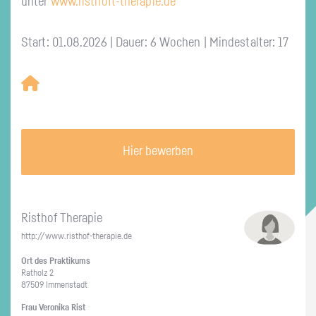
unter
www.​risthoft-​therapie.​de
Start: 01.08.2026 | Dauer: 6 Wochen | Mindestalter: 17
Hier bewerben
Ris­t­hof The­ra­pie
http://​www.​risthof-​therapie.​de
Ort des Prak­ti­kums
Ra­t­holz 2
87509 Im­men­stadt
Frau Ve­ro­ni­ka Rist