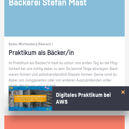
Bä­cke­rei Ste­fan Mast
Baden-Württemberg Biberach |
Prak­ti­kum als Bä­cker/in
Im Prak­ti­kum als Bä­cker/in hast du schon vom ers­ten Tag an die Mög­
lich­keit bei uns rich­tig dabei zu sein. Du kannst Teige ab­wie­gen, Back­
wa­ren for­men und selbst­ver­ständ­lich Bre­zeln for­men. Gerne wirst du
dabei von Jung­ge­sel­len oder von an­de­ren Aus­zu­bil­den­den un­ter­
stützt. Wir freu­en uns auf dich.
Digitales Praktikum bei
AWS