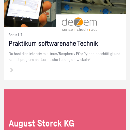
Berlin | IT
Prak­ti­kum soft­ware­na­he Tech­nik
Du hast dich in­ten­siv mit Linux/Raspber­ry Pi's/Py­thon be­schäf­tigt und
kannst pro­gram­mier­tech­ni­sche Lö­sung ent­wi­ckeln?
Au­gust Storck KG