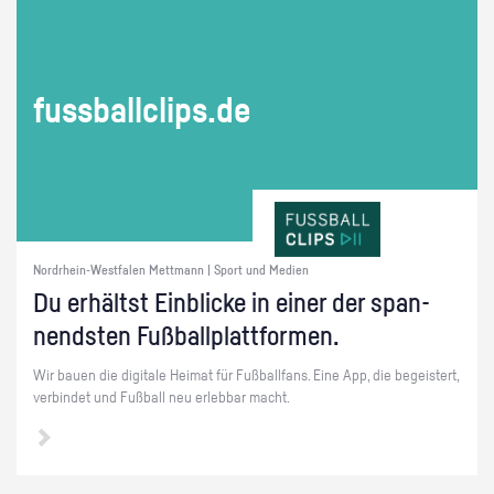
fuss­ball­clips.de
Nordrhein-Westfalen Mettmann | Sport und Medien
Du er­hältst Ein­bli­cke in einer der span­
nends­ten Fuß­ball­platt­for­men.
Wir bauen die di­gi­ta­le Hei­mat für Fuß­ball­fans. Eine App, die be­geis­tert,
ver­bin­det und Fuß­ball neu er­leb­bar macht.