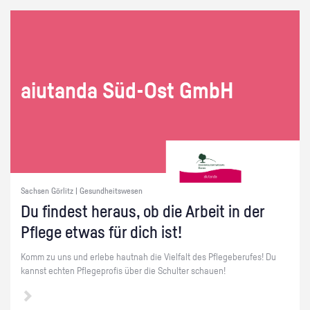
ai­utan­da Süd-Ost GmbH
Sachsen Görlitz | Gesundheitswesen
Du fin­dest her­aus, ob die Ar­beit in der
Pfle­ge etwas für dich ist!
Komm zu uns und er­le­be haut­nah die Viel­falt des Pfle­ge­be­ru­fes! Du
kannst ech­ten Pfle­ge­pro­fis über die Schul­ter schau­en!