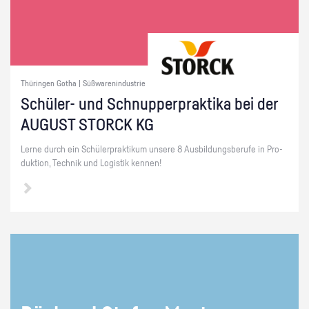
Thüringen Gotha | Süßwarenindustrie
Schü­ler- und Schnup­per­prak­ti­ka bei der
AU­GUST STORCK KG
Lerne durch ein Schü­ler­prak­ti­kum un­se­re 8 Aus­bil­dungs­be­ru­fe in Pro­
duk­ti­on, Tech­nik und Lo­gis­tik ken­nen!