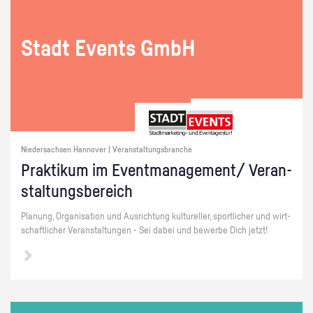
Stadt Events GmbH
Niedersachsen Hannover | Veranstaltungsbranche
Prak­ti­kum im Event­ma­nage­ment/ Ver­an­
stal­tungs­be­reich
Pla­nung, Or­ga­ni­sa­ti­on und Aus­rich­tung kul­tu­rel­ler, sport­li­cher und wirt­
schaft­li­cher Ver­an­stal­tun­gen - Sei dabei und be­wer­be Dich jetzt!