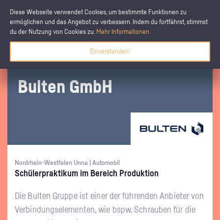
Diese Webseite verwendet Cookies, um bestimmte Funktionen zu
ermöglichen und das Angebot zu verbessern. Indem du fortfährst, stimmst
du der Nutzung von Cookies zu.
Mehr Informationen
Einverstanden!
Bul­ten GmbH
Nordrhein-Westfalen Unna | Automobil
Schü­ler­prak­ti­kum im Be­reich Pro­duk­ti­on
Die Bul­ten Grup­pe ist einer der füh­ren­den An­bie­ter von
Ver­bin­dungs­ele­men­ten, wie bspw. Schrau­ben für die