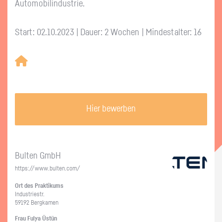
Au­to­mo­bil­in­dus­trie.
Start: 02.10.2023 | Dauer: 2 Wochen | Mindestalter: 16
Hier bewerben
Bul­ten GmbH
https://​www.​bulten.​com/
Ort des Prak­ti­kums
In­dus­trie­str.
59192 Berg­ka­men
Frau Fulya Üstün