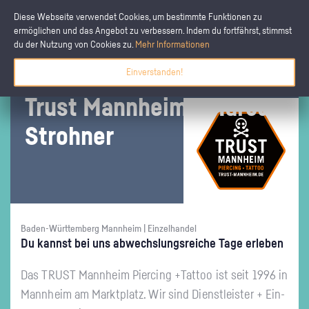
Diese Webseite verwendet Cookies, um bestimmte Funktionen zu
ermöglichen und das Angebot zu verbessern. Indem du fortfährst, stimmst
du der Nutzung von Cookies zu.
Mehr Informationen
Einverstanden!
Trust Mann­heim - Mar­cus
Stroh­ner
Baden-Württemberg Mannheim | Einzelhandel
Du kannst bei uns ab­wechs­lungs­rei­che Tage er­le­ben
Das TRUST Mann­heim Pier­cing +Tat­too ist seit 1996 in
Mann­heim am Markt­platz. Wir sind Dienst­leis­ter + Ein­