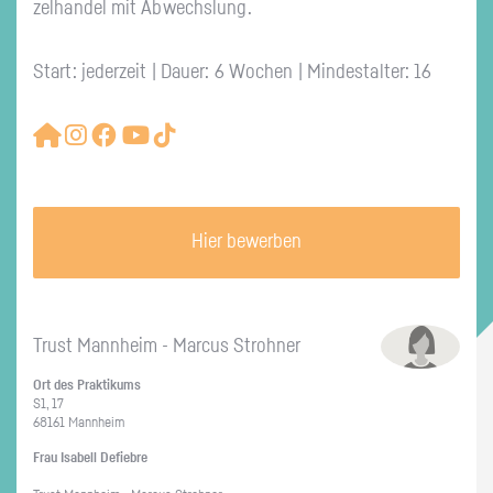
zel­han­del mit Ab­wechs­lung.
Start: jederzeit | Dauer: 6 Wochen | Mindestalter: 16
Hier bewerben
Trust Mann­heim - Mar­cus Stroh­ner
Ort des Prak­ti­kums
S1, 17
68161 Mann­heim
Frau Isa­bell De­fieb­re