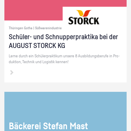
Thüringen Gotha | Süßwarenindustrie
Schü­ler- und Schnup­per­prak­ti­ka bei der
AU­GUST STORCK KG
Lerne durch ein Schü­ler­prak­ti­kum un­se­re 8 Aus­bil­dungs­be­ru­fe in Pro­
duk­ti­on, Tech­nik und Lo­gis­tik ken­nen!
Bä­cke­rei Ste­fan Mast