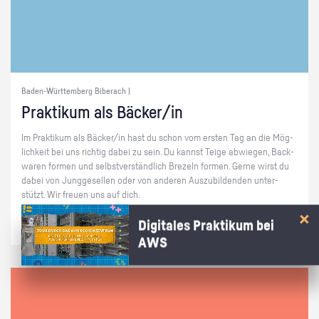
Baden-Württemberg Biberach |
Prak­ti­kum als Bä­cker/in
Im Prak­ti­kum als Bä­cker/in hast du schon vom ers­ten Tag an die Mög­
lich­keit bei uns rich­tig dabei zu sein. Du kannst Teige ab­wie­gen, Back­
wa­ren for­men und selbst­ver­ständ­lich Bre­zeln for­men. Gerne wirst du
dabei von Jung­ge­sel­len oder von an­de­ren Aus­zu­bil­den­den un­ter­
stützt. Wir freu­en uns auf dich.
Digitales Praktikum bei
AWS