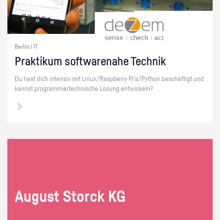
Berlin | IT
Prak­ti­kum soft­ware­na­he Tech­nik
Du hast dich in­ten­siv mit Linux/Raspber­ry Pi's/Py­thon be­schäf­tigt und
kannst pro­gram­mier­tech­ni­sche Lö­sung ent­wi­ckeln?
Au­gust Storck KG