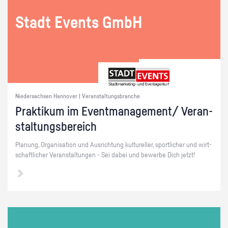
Stadt Events GmbH
Niedersachsen Hannover | Veranstaltungsbranche
Prak­ti­kum im Event­ma­nage­ment/ Ver­an­
stal­tungs­be­reich
Pla­nung, Or­ga­ni­sa­ti­on und Aus­rich­tung kul­tu­rel­ler, sport­li­cher und wirt­
schaft­li­cher Ver­an­stal­tun­gen - Sei dabei und be­wer­be Dich jetzt!