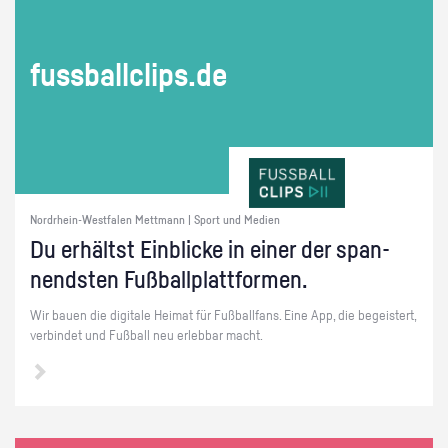
fuss­ball­clips.de
Nordrhein-Westfalen Mettmann | Sport und Medien
Du er­hältst Ein­bli­cke in einer der span­
nends­ten Fuß­ball­platt­for­men.
Wir bauen die di­gi­ta­le Hei­mat für Fuß­ball­fans. Eine App, die be­geis­tert,
ver­bin­det und Fuß­ball neu er­leb­bar macht.