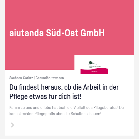
ai­utan­da Süd-Ost GmbH
Sachsen Görlitz | Gesundheitswesen
Du fin­dest her­aus, ob die Ar­beit in der
Pfle­ge etwas für dich ist!
Komm zu uns und er­le­be haut­nah die Viel­falt des Pfle­ge­be­ru­fes! Du
kannst ech­ten Pfle­ge­pro­fis über die Schul­ter schau­en!