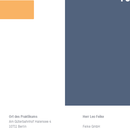
Unternehmen lohnt, wie man sich
auf dich neugier
vorbereitet und wie ein Vorab-Anruf
abläuft.
Ort des Prak­ti­kums
Herr Leo Feike
Am Gü­ter­bahn­hof Ha­len­see 4
10711 Ber­lin
Feike GmbH