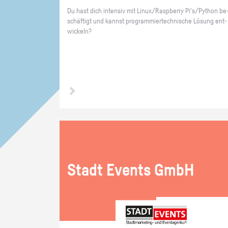
Du hast dich in­ten­siv mit Linux/Raspber­ry Pi's/Py­thon be
schäf­tigt und kannst pro­gram­mier­tech­ni­sche Lö­sung ent­
wi­ckeln?
Stadt Events GmbH