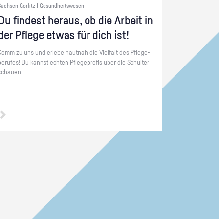
Sachsen Görlitz | Gesundheitswesen
Du fin­dest her­aus, ob die Ar­beit in
der Pfle­ge etwas für dich ist!
Komm zu uns und er­le­be haut­nah die Viel­falt des Pfle­ge­
be­ru­fes! Du kannst ech­ten Pfle­ge­pro­fis über die Schul­ter
schau­en!