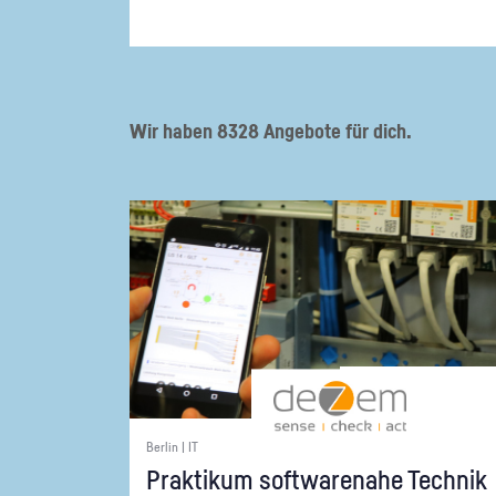
Wir haben 8328 Angebote für dich.
Berlin | IT
Prak­ti­kum soft­ware­na­he Tech­nik