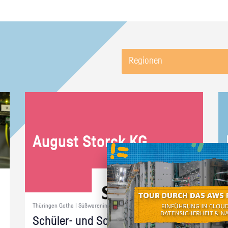
Regionen
Au­gust Storck KG
Thüringen Gotha | Süßwarenindustrie
Schü­ler- und Schnup­per­prak­ti­ka