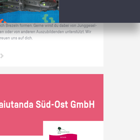
Im Prak­ti­kum als Bä­cker/in hast du schon vom ers­ten Tag
an die Mög­lich­keit bei uns rich­tig dabei zu sein. Du kannst
Teige ab­wie­gen, Back­wa­ren for­men und selbst­ver­ständ­
lich Bre­zeln for­men. Gerne wirst du dabei von Jung­ge­sel­
len oder von an­de­ren Aus­zu­bil­den­den un­ter­stützt. Wir
freu­en uns auf dich.
ai­utan­da Süd-Ost GmbH