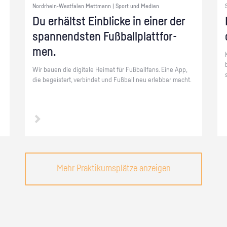
Nordrhein-Westfalen Mettmann | Sport und Medien
Du er­hältst Ein­bli­cke in einer der
span­nends­ten Fuß­ball­platt­for­
men.
Wir bauen die di­gi­ta­le Hei­mat für Fuß­ball­fans. Eine App,
die be­geis­tert, ver­bin­det und Fuß­ball neu er­leb­bar macht.
Mehr Praktikumsplätze anzeigen