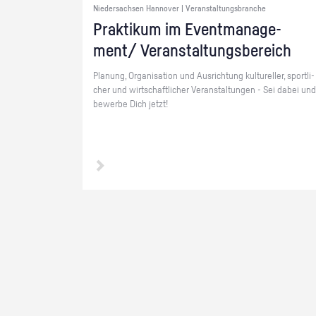
Niedersachsen Hannover | Veranstaltungsbranche
Prak­ti­kum im Event­ma­nage­
ment/ Ver­an­stal­tungs­be­reich
Pla­nung, Or­ga­ni­sa­ti­on und Aus­rich­tung kul­tu­rel­ler, sport­li­
cher und wirt­schaft­li­cher Ver­an­stal­tun­gen - Sei dabei und
be­wer­be Dich jetzt!