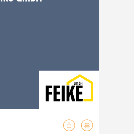
ig machst.
deinem Schülerpraktikum und die
Polizei-Ausbildung schon heute in
virtueller Realität!