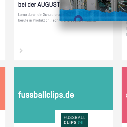
bei der AU­GUST STORCK KG
­
Lerne durch ein Schü­ler­prak­ti­kum un­se­re 8 Aus­bil­dungs­
be­ru­fe in Pro­duk­ti­on, Tech­nik und Lo­gis­tik ken­nen!
fuss­ball­clips.de