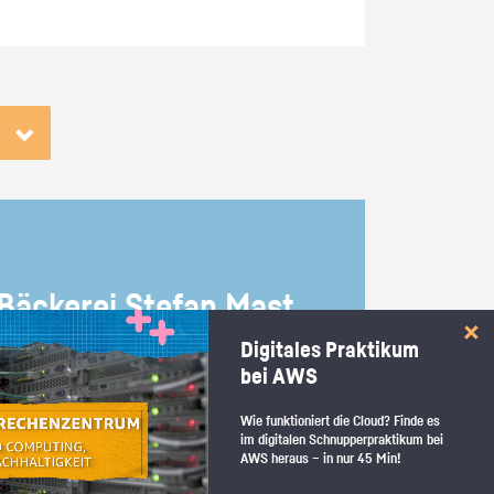
Bä­cke­rei Ste­fan Mast
Digitales Praktikum
bei AWS
Wie funktioniert die Cloud? Finde es
im digitalen Schnupperpraktikum bei
Baden-Württemberg Biberach |
AWS heraus – in nur 45 Min!
Prak­ti­kum als Bä­cker/in