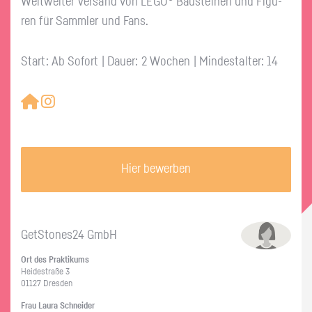
Welt­wei­ter Ver­sand von LEGO® Bau­stei­nen und Fi­gu­
ren für Samm­ler und Fans.
Start: Ab Sofort | Dauer: 2 Wochen | Mindestalter: 14
Hier bewerben
GetS­to­nes24 GmbH
Ort des Prak­ti­kums
Hei­de­stra­ße 3
01127 Dres­den
Frau Laura Schnei­der