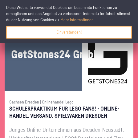
Diese Webseite verwendet Cookies, um bestimmte Funktionen zu
ermöglichen und das Angebot zu verbessern. Indem du fortfährst, stimmst
du der Nutzung von Cookies zu.
Mehr Informationen
Einverstanden!
GetS­to­nes24 GmbH
Sachsen Dresden | Onlinehandel Lego
SCHÜ­LER­PRAK­TI­KUM FÜR LEGO FANS! - ON­LINE­
HAN­DEL, VER­SAND, SPIEL­WA­REN DRES­DEN
Jun­ges On­line-Un­ter­neh­men aus Dres­den-Neu­stadt.