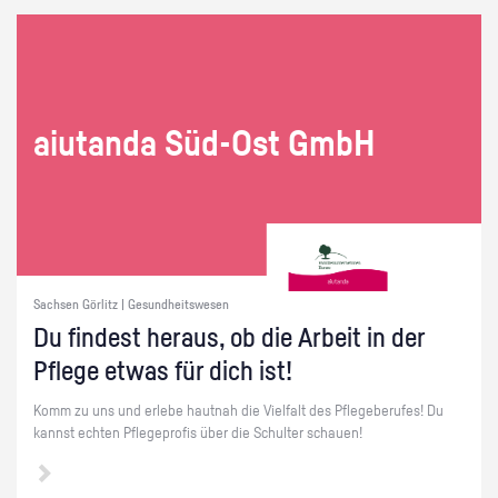
ai­utan­da Süd-Ost GmbH
Sachsen Görlitz | Gesundheitswesen
Du fin­dest her­aus, ob die Ar­beit in der
Pfle­ge etwas für dich ist!
Komm zu uns und er­le­be haut­nah die Viel­falt des Pfle­ge­be­ru­fes! Du
kannst ech­ten Pfle­ge­pro­fis über die Schul­ter schau­en!