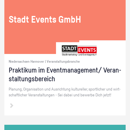
Stadt Events GmbH
Niedersachsen Hannover | Veranstaltungsbranche
Prak­ti­kum im Event­ma­nage­ment/ Ver­an­
stal­tungs­be­reich
Pla­nung, Or­ga­ni­sa­ti­on und Aus­rich­tung kul­tu­rel­ler, sport­li­cher und wirt­
schaft­li­cher Ver­an­stal­tun­gen - Sei dabei und be­wer­be Dich jetzt!