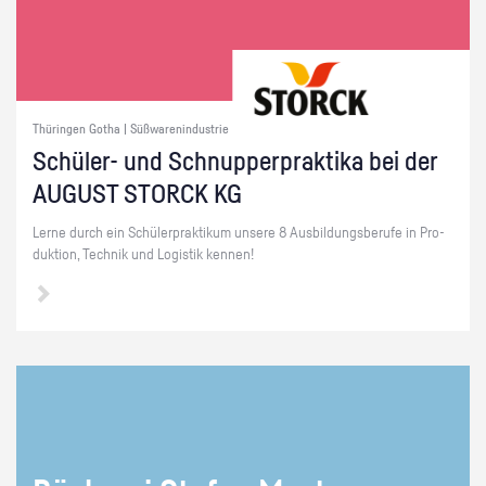
Thüringen Gotha | Süßwarenindustrie
Schü­ler- und Schnup­per­prak­ti­ka bei der
AU­GUST STORCK KG
Lerne durch ein Schü­ler­prak­ti­kum un­se­re 8 Aus­bil­dungs­be­ru­fe in Pro­
duk­ti­on, Tech­nik und Lo­gis­tik ken­nen!