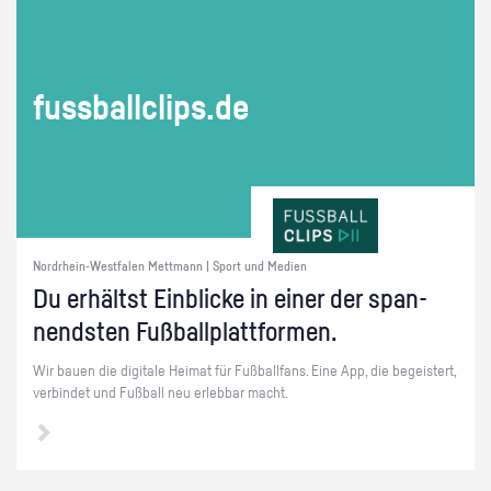
fuss­ball­clips.de
Nordrhein-Westfalen Mettmann | Sport und Medien
Du er­hältst Ein­bli­cke in einer der span­
nends­ten Fuß­ball­platt­for­men.
Wir bauen die di­gi­ta­le Hei­mat für Fuß­ball­fans. Eine App, die be­geis­tert,
ver­bin­det und Fuß­ball neu er­leb­bar macht.