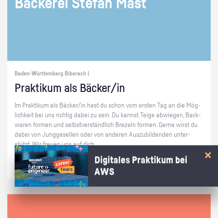
Bä­cke­rei Ste­fan Mast
Baden-Württemberg Biberach |
Prak­ti­kum als Bä­cker/in
Im Prak­ti­kum als Bä­cker/in hast du schon vom ers­ten Tag an die Mög­
lich­keit bei uns rich­tig dabei zu sein. Du kannst Teige ab­wie­gen, Back­
wa­ren for­men und selbst­ver­ständ­lich Bre­zeln for­men. Gerne wirst du
dabei von Jung­ge­sel­len oder von an­de­ren Aus­zu­bil­den­den un­ter­
stützt. Wir freu­en uns auf dich.
Digitales Praktikum bei
AWS