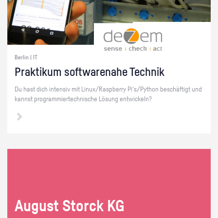
Berlin | IT
Prak­ti­kum soft­ware­na­he Tech­nik
Du hast dich in­ten­siv mit Linux/Raspber­ry Pi's/Py­thon be­schäf­tigt und
kannst pro­gram­mier­tech­ni­sche Lö­sung ent­wi­ckeln?
Au­gust Storck KG