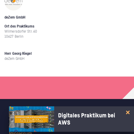
deZem GmbH
Ort des Praktikums
Wilmersdorfer Str. 60
10627 Berlin
Herr Georg Riegel
deZem GmbH
RECHTLICHES
Digitales Praktikum bei
AWS