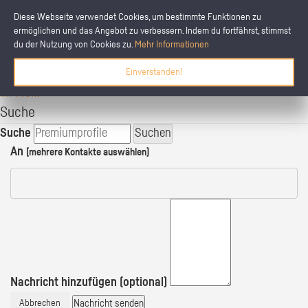
Diese Webseite verwendet Cookies, um bestimmte Funktionen zu
ermöglichen und das Angebot zu verbessern. Indem du fortfährst, stimmst
du der Nutzung von Cookies zu.
Mehr Informationen
schülerpraktikum.de
Einverstanden!
Ihre Praktikumsplätze
Ihr Profil
Suche
Suche
Suchen
An
(mehrere Kontakte auswählen)
Nachricht hinzufügen (optional)
Nachricht senden
Abbrechen