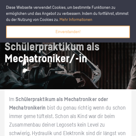
Diese Webseite verwendet Cookies, um bestimmte Funktionen zu
ermöglichen und das Angebot zu verbessern. Indem du fortfährst, stimmst
du der Nutzung von Cookies zu.
Mehr Informationen
Einverstanden!
Schülerpraktikum als
Mechatroniker/-in
Im
Schülerpraktikum als Mechatroniker oder
Mechatronikerin
bist du genau richtig wenn du schon
immer gerne tüftelst. Schon als Kind war dir beim
Zusammenbau deiner Legosets kein Level zu
schwierig. Hydraulik und Elektronik sind dir längst von