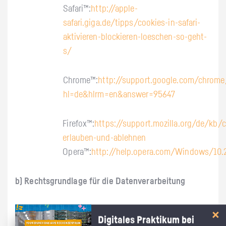
Safari™:
http://apple-
safari.giga.de/tipps/cookies-in-safari-
aktivieren-blockieren-loeschen-so-geht-
s/
Chrome™:
http://support.google.com/chrome
hl=de&hlrm=en&answer=95647
Firefox™:
https://support.mozilla.org/de/kb/
erlauben-und-ablehnen
Opera™:
http://help.opera.com/Windows/10.
b) Rechtsgrundlage für die Datenverarbeitung
Die Rechtsgrundlage für die Verarbeitung
Digitales Praktikum bei
personenbezogener Daten unter Verwendung von