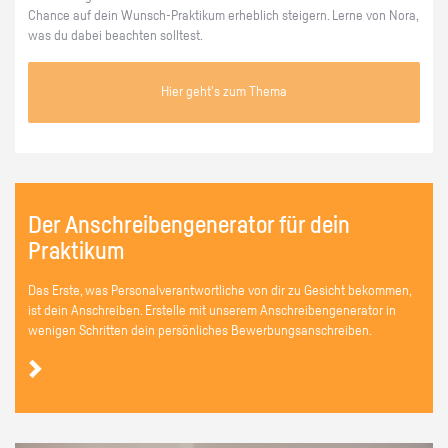
Chance auf dein Wunsch-Praktikum erheblich steigern. Lerne von Nora,
was du dabei beachten solltest.
Hier geht's zum Thema
Der Anschreibengenerator für dein
Praktikum
Das Erste, was Personalverantwortliche von dir zu Gesicht bekommen,
ist dein Anschreiben. Erstelle mit unserem Anschreibengenerator in
wenigen Schritten dein persönliches Bewerbungsanschreiben.