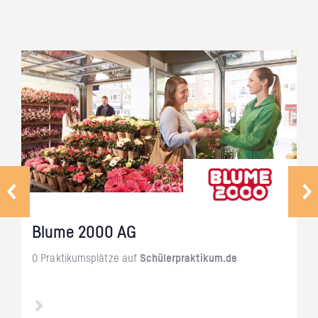
Blume 2000 AG
0 Prak­ti­kums­plät­ze auf
Schü­ler­prak­ti­kum.de