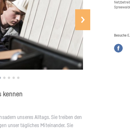
Netz­be­tre
Spree­wal­
Besuche
E
ge­mein­sam ler­nen
s ken­nen
­adern un­se­res All­tags. Sie trei­ben den
en unser täg­li­ches Mit­ein­an­der. Sie