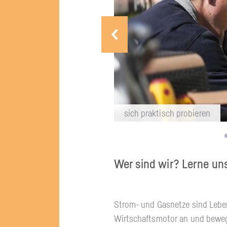
sich prak­tisch pro­bie­ren
Wer sind wir? Lerne un
Strom- und Gas­net­ze sind Le­bens
Wirt­schafts­mo­tor an und be­we­g