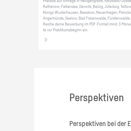
Prak­ti­ka auf An­fra­ge in Hei­li­gen­gra­be, Neu­stadt/Dosse
Ra­the­now, Fal­ken­see, Der­witz, Bel­zig, Jü­ter­bog, Tel­tow
Kö­nigs Wus­ter­hau­sen, Bees­kow, Neu­en­ha­gen, Prenz­la
An­ger­mün­de, See­low, Bad Frei­en­wal­de, Fürs­ten­wal­de.
Rei­che deine Be­wer­bung im PDF-For­mat mind. 3 Mo­na
te vor Prak­ti­kums­be­ginn ein.
Perspektiven
Perspektiven bei der