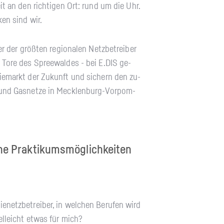
Zeit an den rich­ti­gen Ort: rund um die Uhr.
­ken sind wir.
 der größ­ten re­gio­na­len Netz­be­trei­ber
 Tore des Spree­wal­des - bei E.​DIS ge­
gie­markt der Zu­kunft und si­chern den zu­
- und Gas­net­ze in Meck­len­burg-Vor­pom­
e Prak­ti­kums­mög­lich­kei­ten
e­netz­be­trei­ber, in wel­chen Be­ru­fen wird
iel­leicht etwas für mich?