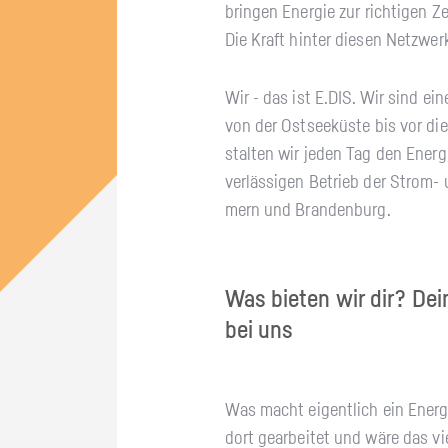
brin­gen En­er­gie zur rich­ti­gen 
Die Kraft hin­ter die­sen Netz­wer
Wir - das ist E.​DIS. Wir sind einer
von der Ost­see­küs­te bis vor die
stal­ten wir jeden Tag den En­er­
ver­läs­si­gen Be­trieb der Strom
mern und Bran­den­burg.
Was bie­ten wir dir? Dein
bei uns
Was macht ei­gent­lich ein En­er­gi
dort ge­ar­bei­tet und wäre das v