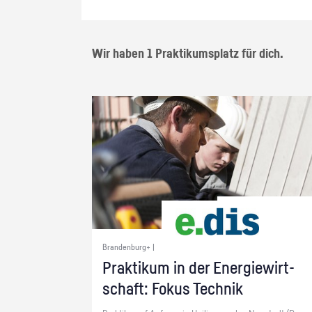
Wir haben 1 Praktikumsplatz für dich.
Brandenburg+ |
Prak­ti­kum in der En­er­gie­wirt­
schaft: Fokus Tech­nik