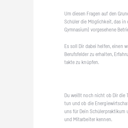
Um die­sen Fra­gen auf den Grun
Schü­ler die Mög­lich­keit, das in 
Gym­na­si­um) vor­ge­se­he­ne Be­tri
Es soll Dir dabei hel­fen, einen wic
Be­rufs­fel­der zu er­hal­ten, Er­f
tak­te zu knüp­fen.
Du weißt noch nicht ob Dir die T
tun und ob die En­er­gie­wirt­sch
uns für Dein Schü­ler­prak­ti­kum u
und Mit­ar­bei­ter ken­nen.