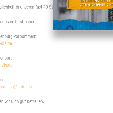
lich­keit in un­se­ren fast 40 Stand­or­ten.
un­se­re Post­fä­cher:
­len­burg Vor­pom­mern:
​dis.​de
den­burg
-​dis.​de
.​dis
en­nisch@​e-​dis.​de
n wir Dich gut be­treu­en.