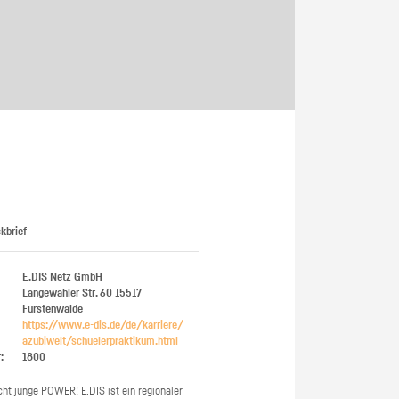
ig machst.
deinem Schülerpraktikum und die
Polizei-Ausbildung schon heute in
virtueller Realität!
kbrief
E.DIS Netz GmbH
Langewahler Str. 60
15517
Fürstenwalde
https://​www.​e-​dis.​de/​de/​karriere/​
azubiwelt/​sch​uele​rpra​ktik​um.​html
:
1800
cht junge POWER! E.​DIS ist ein re­gio­na­ler