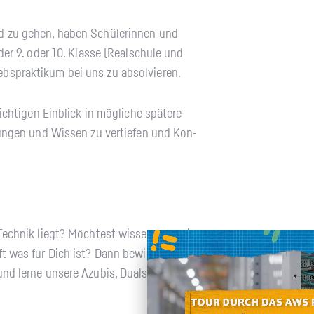
d zu gehen, haben Schü­le­rin­nen und
der 9. oder 10. Klas­se (Re­al­schu­le und
ebs­prak­ti­kum bei uns zu ab­sol­vie­ren.
h­ti­gen Ein­blick in mög­li­che spä­te­re
ah­run­gen und Wis­sen zu ver­tie­fen und Kon­
ech­nik liegt? Möch­test wis­sen was wir
aft was für Dich ist? Dann be­wirb Dich bei
nd lerne un­se­re Azu­bis, Du­al­stu­den­ten