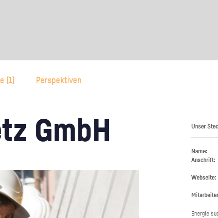
Unternehmen lohnt, wie man sich
auf dich neugier
vorbereitet und wie ein Vorab-Anruf
abläuft.
e (
1
)
Perspektiven
Netz GmbH
Unser Stec
Name:
Anschrift:
Webseite:
Mitarbeiter
En­er­gie su