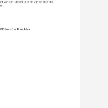
i­ber von der Ost­see­küs­te bis vor die Tore des
des.
.DIS Netz GmbH
auch hier
mobil un­te