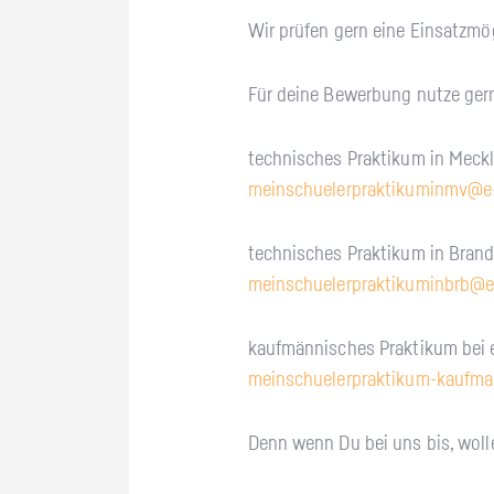
Wir prü­fen gern eine Ein­satz­mög­
Für deine Be­wer­bung nutze gern 
tech­ni­sches Prak­ti­kum in Meck
mein­schu­eler­prak­ti­ku­minmv@​e-
tech­ni­sches Prak­ti­kum in Bran­
mein­schu­eler­prak­ti­ku­min­brb@​e
kauf­män­ni­sches Prak­ti­kum bei e
mein­schu­eler­prak­ti­kum-kauf­ma­
Denn wenn Du bei uns bis, wol­le