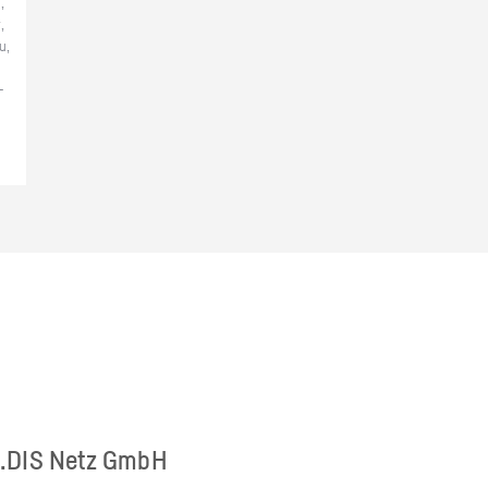
,
,
u,
­
 E.DIS Netz GmbH