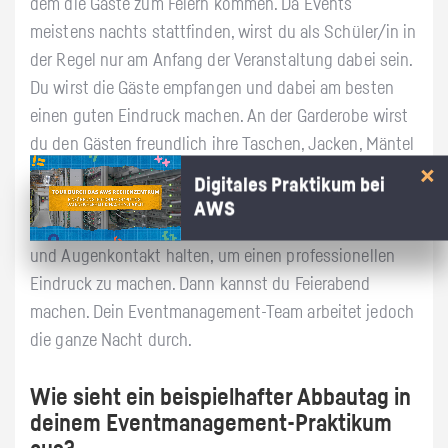
dem die Gäste zum Feiern kommen. Da Events
meistens nachts stattfinden, wirst du als Schüler/in in
der Regel nur am Anfang der Veranstaltung dabei sein.
Du wirst die Gäste empfangen und dabei am besten
einen guten Eindruck machen. An der Garderobe wirst
du den Gästen freundlich ihre Taschen, Jacken, Mäntel
usw. in der Garderobe aufhängen. Es könnte sein, dass
Digitales Praktikum bei
du dann als Kellner/in aushilfst und den Gästen ihr
AWS
Essen bringst. Dabei solltest du stets freundlich sein
und Augenkontakt halten, um einen professionellen
Eindruck zu machen. Dann kannst du Feierabend
machen. Dein Eventmanagement-Team arbeitet jedoch
die ganze Nacht durch.
Wie sieht ein beispielhafter Abbautag in
deinem Eventmanagement-Praktikum