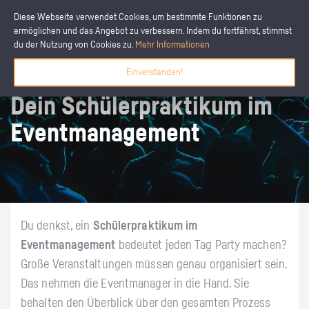
Diese Webseite verwendet Cookies, um bestimmte Funktionen zu
ermöglichen und das Angebot zu verbessern. Indem du fortfährst, stimmst
du der Nutzung von Cookies zu.
Mehr Informationen
Einverstanden!
Dein Schülerpraktikum im
Eventmanagement
Du denkst, ein
Schülerpraktikum im
Eventmanagement
bedeutet jeden Tag Party machen?
Große Veranstaltungen müssen genau organisiert sein.
Das nehmen die Eventmanager in die Hand. Sie
behalten den Überblick über den gesamten Prozess