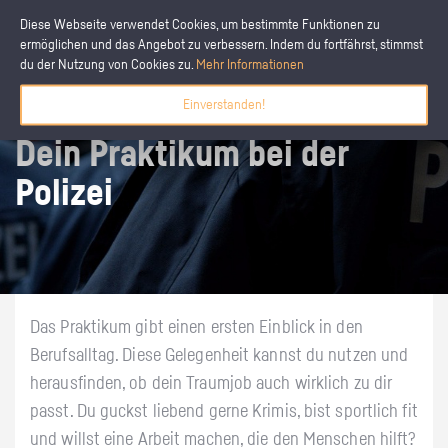
Diese Webseite verwendet Cookies, um bestimmte Funktionen zu
ermöglichen und das Angebot zu verbessern. Indem du fortfährst, stimmst
du der Nutzung von Cookies zu.
Mehr Informationen
Einverstanden!
Dein Praktikum bei der
Polizei
Das Praktikum gibt einen ersten Einblick in den
Berufsalltag. Diese Gelegenheit kannst du nutzen und
herausfinden, ob dein Traumjob auch wirklich zu dir
passt. Du guckst liebend gerne Krimis, bist sportlich fit
und willst eine Arbeit machen, die den Menschen hilft?