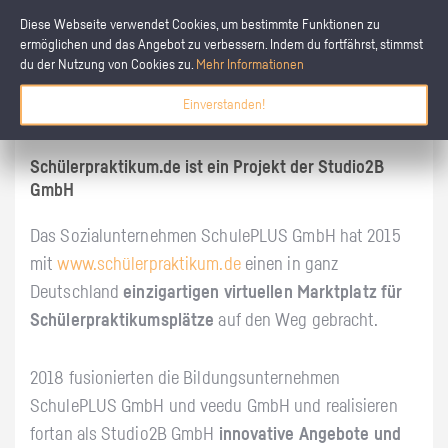
Diese Webseite verwendet Cookies, um bestimmte Funktionen zu
ermöglichen und das Angebot zu verbessern. Indem du fortfährst, stimmst
du der Nutzung von Cookies zu.
Mehr Informationen
Über
schülerpraktikum.de
Einverstanden!
Schülerpraktikum.de
ist ein Projekt der
Studio2B
GmbH
Das Sozialunternehmen SchulePLUS GmbH hat 2015
mit
www.schülerpraktikum.de
einen in ganz
Deutschland
einzigartigen virtuellen Marktplatz für
Schülerpraktikumsplätze
auf den Weg gebracht.
2018 fusionierten die Bildungsunternehmen
SchulePLUS GmbH und veedu GmbH und realisieren
fortan als Studio2B GmbH
innovative Angebote und