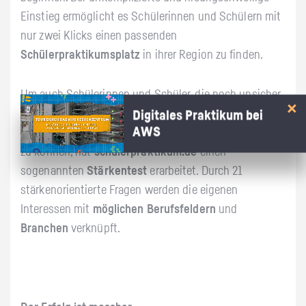
Einstieg ermöglicht es Schülerinnen und Schülern mit
nur zwei Klicks einen passenden
Schülerpraktikumsplatz
in ihrer Region zu finden.
Um auch Schülerinnen und Schüler, die noch unsicher
sind, in welchem Bereich sie ihr Praktikum absolvieren
Digitales Praktikum bei
AWS
möchten, einen geeigneten Praktikumsplatz vermitteln
zu können, hat
schülerpraktikum.de
einen
sogenannten
Stärkentest
erarbeitet. Durch 21
stärkenorientierte Fragen werden die eigenen
Interessen mit
möglichen Berufsfeldern
und
Branchen
verknüpft.