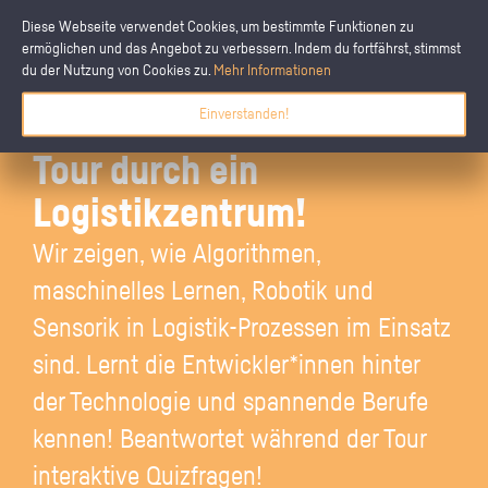
Diese Webseite verwendet Cookies, um bestimmte Funktionen zu
ermöglichen und das Angebot zu verbessern. Indem du fortfährst, stimmst
du der Nutzung von Cookies zu.
Mehr Informationen
Tetris ganz groß:
Einverstanden!
Willkommen zur virtuellen
Tour durch ein
Logistikzentrum!
Wir zeigen, wie Algorithmen,
maschinelles Lernen, Robotik und
Sensorik in Logistik-Prozessen im Einsatz
sind. Lernt die Entwickler*innen hinter
der Technologie und spannende Berufe
kennen! Beantwortet während der Tour
interaktive Quizfragen!