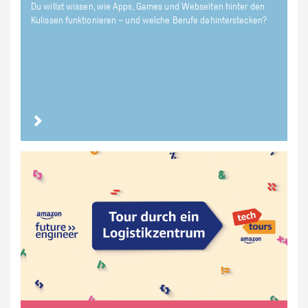
Du willst wissen, wie Apps, Games und Webseiten hinter den
Kulissen funktionieren – und welche Berufe dahinterstecken?