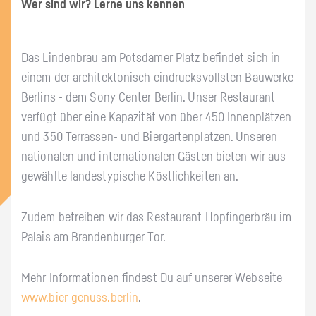
Wer sind wir? Lerne uns ken­nen
Das Lin­den­bräu am Pots­da­mer Platz be­fin­det sich in
einem der ar­chi­tek­to­nisch ein­drucks­volls­ten Bau­wer­ke
Ber­lins - dem Sony Cen­ter Ber­lin. Unser Re­stau­rant
ver­fügt über eine Ka­pa­zi­tät von über 450 In­nen­plät­zen
und 350 Ter­ras­sen- und Bier­gar­ten­plät­zen. Un­se­ren
na­tio­na­len und in­ter­na­tio­na­len Gäs­ten bie­ten wir aus­
ge­wähl­te lan­des­ty­pi­sche Köst­lich­kei­ten an.
Zudem be­trei­ben wir das Re­stau­rant Hop­fin­ger­bräu im
Pa­lais am Bran­den­bur­ger Tor.
Mehr In­for­ma­tio­nen fin­dest Du auf un­se­rer Web­sei­te
www.​bier-​genuss.​berlin
.