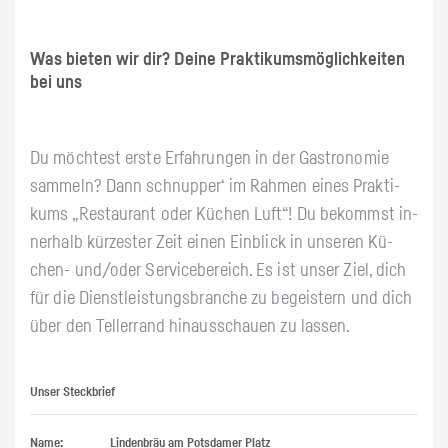
Was bie­ten wir dir? Deine Prak­ti­kums­mög­lich­kei­ten
bei uns
Du möch­test erste Er­fah­run­gen in der Gas­tro­no­mie
sam­meln? Dann schnup­per‘ im Rah­men eines Prak­ti­
kums „Re­stau­rant oder Kü­chen Luft“! Du be­kommst in­
ner­halb kür­zes­ter Zeit einen Ein­blick in un­se­ren Kü­
chen- und/oder Ser­vice­be­reich. Es ist unser Ziel, dich
für die Dienst­leis­tungs­bran­che zu be­geis­tern und dich
über den Tel­ler­rand hin­aus­schau­en zu las­sen.
Unser Steckbrief
Name:
Lindenbräu am Potsdamer Platz