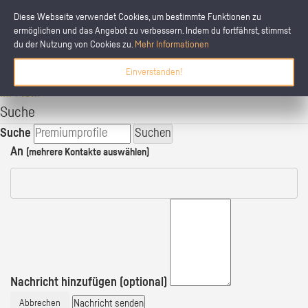
Diese Webseite verwendet Cookies, um bestimmte Funktionen zu
ermöglichen und das Angebot zu verbessern. Indem du fortfährst, stimmst
du der Nutzung von Cookies zu.
Mehr Informationen
schülerpraktikum.de
Einverstanden!
Ihre Praktikumsplätze
Ihr Profil
Suche
Suche
Suchen
An
(mehrere Kontakte auswählen)
Nachricht hinzufügen (optional)
Nachricht senden
Abbrechen