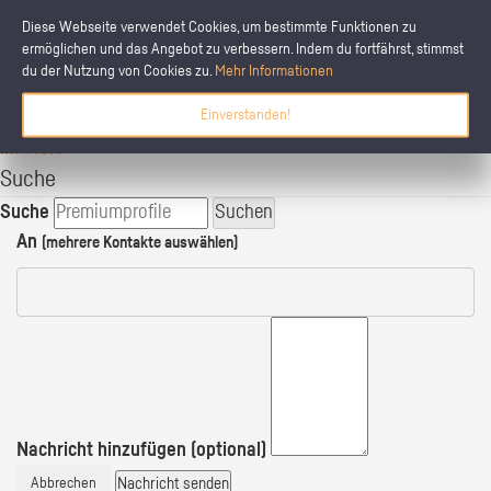
Diese Webseite verwendet Cookies, um bestimmte Funktionen zu
ermöglichen und das Angebot zu verbessern. Indem du fortfährst, stimmst
du der Nutzung von Cookies zu.
Mehr Informationen
schülerpraktikum.de
Einverstanden!
Ihre Praktikumsplätze
Ihr Profil
Suche
Suche
Suchen
An
(mehrere Kontakte auswählen)
Nachricht hinzufügen (optional)
Nachricht senden
Abbrechen