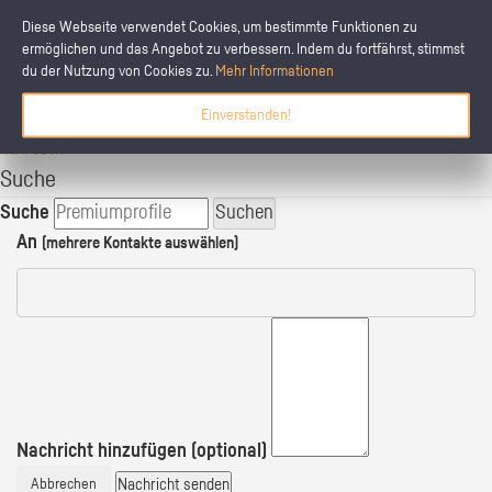
Diese Webseite verwendet Cookies, um bestimmte Funktionen zu
ermöglichen und das Angebot zu verbessern. Indem du fortfährst, stimmst
du der Nutzung von Cookies zu.
Mehr Informationen
schülerpraktikum.de
Einverstanden!
Ihre Praktikumsplätze
Ihr Profil
Suche
Suche
Suchen
An
(mehrere Kontakte auswählen)
Nachricht hinzufügen (optional)
Nachricht senden
Abbrechen