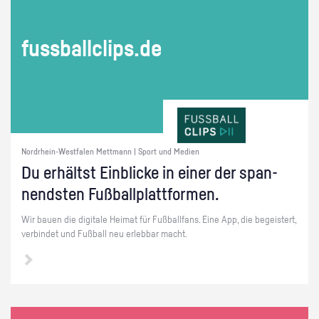
fuss­ball­clips.de
Nordrhein-Westfalen Mettmann | Sport und Medien
Du er­hältst Ein­bli­cke in einer der span­
nends­ten Fuß­ball­platt­for­men.
Wir bauen die di­gi­ta­le Hei­mat für Fuß­ball­fans. Eine App, die be­geis­tert,
ver­bin­det und Fuß­ball neu er­leb­bar macht.