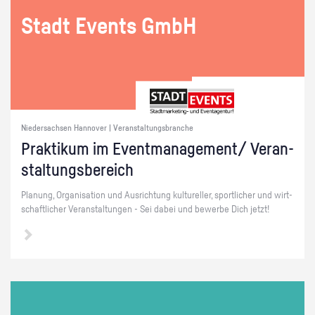
Stadt Events GmbH
Niedersachsen Hannover | Veranstaltungsbranche
Prak­ti­kum im Event­ma­nage­ment/ Ver­an­
stal­tungs­be­reich
Pla­nung, Or­ga­ni­sa­ti­on und Aus­rich­tung kul­tu­rel­ler, sport­li­cher und wirt­
schaft­li­cher Ver­an­stal­tun­gen - Sei dabei und be­wer­be Dich jetzt!