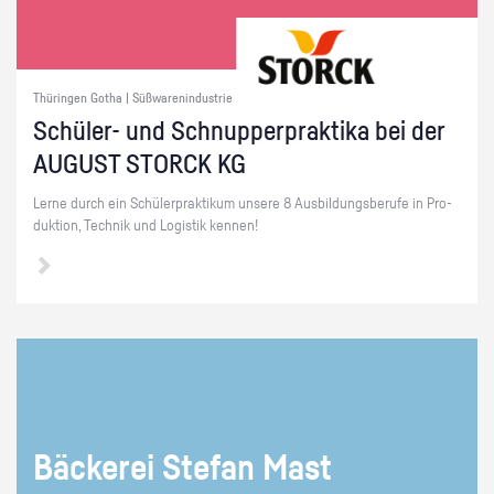
Thüringen Gotha | Süßwarenindustrie
Schü­ler- und Schnup­per­prak­ti­ka bei der
AU­GUST STORCK KG
Lerne durch ein Schü­ler­prak­ti­kum un­se­re 8 Aus­bil­dungs­be­ru­fe in Pro­
duk­ti­on, Tech­nik und Lo­gis­tik ken­nen!
Bä­cke­rei Ste­fan Mast