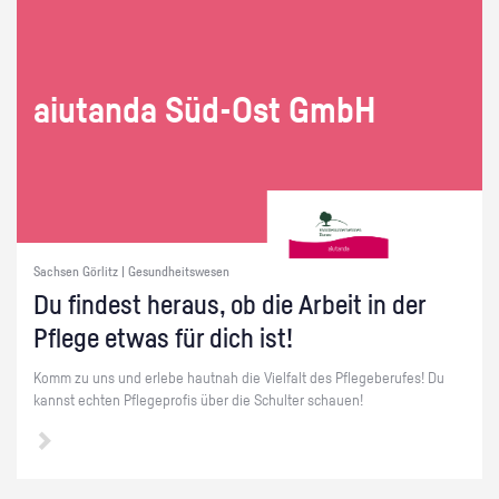
ai­utan­da Süd-Ost GmbH
Sachsen Görlitz | Gesundheitswesen
Du fin­dest her­aus, ob die Ar­beit in der
Pfle­ge etwas für dich ist!
Komm zu uns und er­le­be haut­nah die Viel­falt des Pfle­ge­be­ru­fes! Du
kannst ech­ten Pfle­ge­pro­fis über die Schul­ter schau­en!