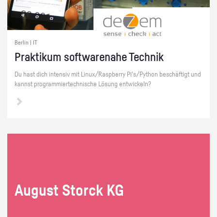
Berlin | IT
Prak­ti­kum soft­ware­na­he Tech­nik
Du hast dich in­ten­siv mit Linux/Raspber­ry Pi's/Py­thon be­schäf­tigt und
kannst pro­gram­mier­tech­ni­sche Lö­sung ent­wi­ckeln?
Au­gust Storck KG