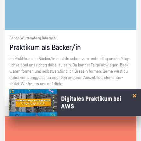
Baden-Württemberg Biberach |
Prak­ti­kum als Bä­cker/in
Im Prak­ti­kum als Bä­cker/in hast du schon vom ers­ten Tag an die Mög­
lich­keit bei uns rich­tig dabei zu sein. Du kannst Teige ab­wie­gen, Back­
wa­ren for­men und selbst­ver­ständ­lich Bre­zeln for­men. Gerne wirst du
dabei von Jung­ge­sel­len oder von an­de­ren Aus­zu­bil­den­den un­ter­
stützt. Wir freu­en uns auf dich.
Digitales Praktikum bei
AWS