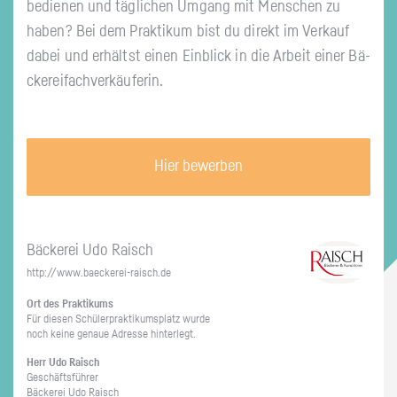
be­die­nen und täg­li­chen Um­gang mit Men­schen zu
haben? Bei dem Prak­ti­kum bist du di­rekt im Ver­kauf
dabei und er­hältst einen Ein­blick in die Ar­beit einer Bä­
cke­rei­fach­ver­käu­fe­rin.
Hier bewerben
Bä­cke­rei Udo Ra­isch
http://​www.​baeckerei-​raisch.​de
Ort des Prak­ti­kums
Für die­sen Schü­ler­prak­ti­kums­platz wurde
noch keine ge­naue Adres­se hin­ter­legt.
Herr Udo Ra­isch
Ge­schäfts­füh­rer
Bä­cke­rei Udo Ra­isch