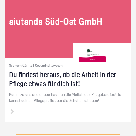
ai­utan­da Süd-Ost GmbH
Sachsen Görlitz | Gesundheitswesen
Du fin­dest her­aus, ob die Ar­beit in der
Pfle­ge etwas für dich ist!
Komm zu uns und er­le­be haut­nah die Viel­falt des Pfle­ge­be­ru­fes! Du
kannst ech­ten Pfle­ge­pro­fis über die Schul­ter schau­en!