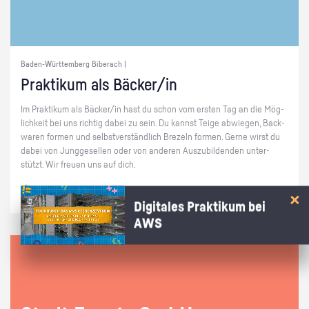
Baden-Württemberg Biberach |
Prak­ti­kum als Bä­cker/in
Im Prak­ti­kum als Bä­cker/in hast du schon vom ers­ten Tag an die Mög­
lich­keit bei uns rich­tig dabei zu sein. Du kannst Teige ab­wie­gen, Back­
wa­ren for­men und selbst­ver­ständ­lich Bre­zeln for­men. Gerne wirst du
dabei von Jung­ge­sel­len oder von an­de­ren Aus­zu­bil­den­den un­ter­
stützt. Wir freu­en uns auf dich.
Digitales Praktikum bei
AWS