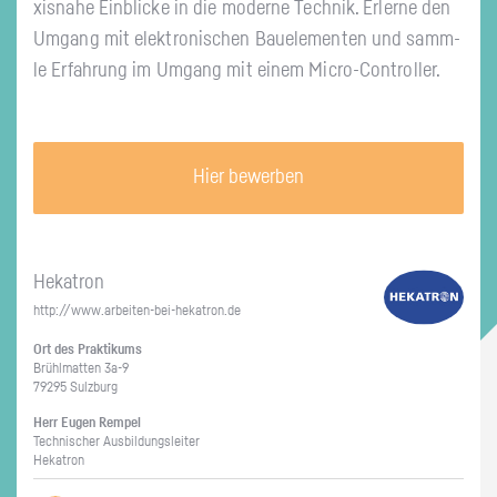
xis­na­he Ein­bli­cke in die mo­der­ne Tech­nik. Er­ler­ne den
Um­gang mit elek­tro­ni­schen Bau­ele­men­ten und samm­
le Er­fah­rung im Um­gang mit einem Mi­cro-Con­trol­ler.
Hier bewerben
Hekat­ron
http://​www.​arbeiten-​bei-​hekatron.​de
Ort des Prak­ti­kums
Brühl­mat­ten 3a-9
79295 Sulz­burg
Herr Eugen Rem­pel
Tech­ni­scher Aus­bil­dungs­lei­ter
Hekat­ron