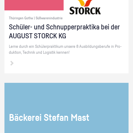
Thüringen Gotha | Süßwarenindustrie
Schü­ler- und Schnup­per­prak­ti­ka bei der
AU­GUST STORCK KG
Lerne durch ein Schü­ler­prak­ti­kum un­se­re 8 Aus­bil­dungs­be­ru­fe in Pro­
duk­ti­on, Tech­nik und Lo­gis­tik ken­nen!
Bä­cke­rei Ste­fan Mast