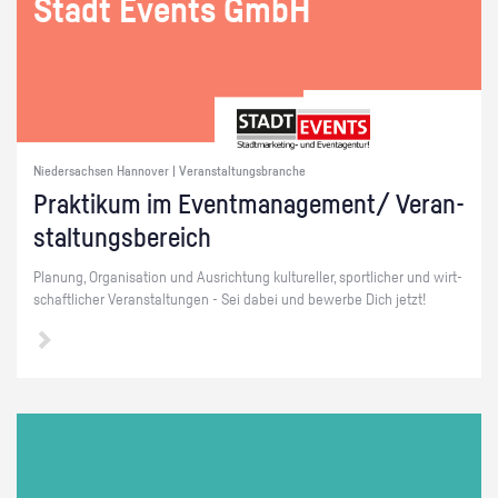
Stadt Events GmbH
Niedersachsen Hannover | Veranstaltungsbranche
Prak­ti­kum im Event­ma­nage­ment/ Ver­an­
stal­tungs­be­reich
Pla­nung, Or­ga­ni­sa­ti­on und Aus­rich­tung kul­tu­rel­ler, sport­li­cher und wirt­
schaft­li­cher Ver­an­stal­tun­gen - Sei dabei und be­wer­be Dich jetzt!