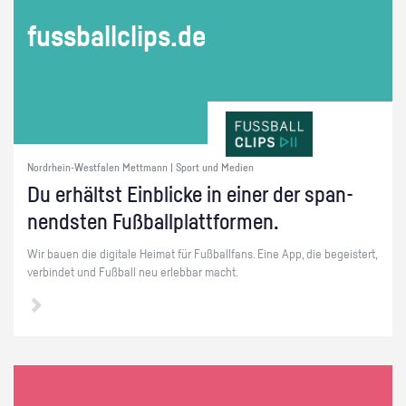
fuss­ball­clips.de
Nordrhein-Westfalen Mettmann | Sport und Medien
Du er­hältst Ein­bli­cke in einer der span­
nends­ten Fuß­ball­platt­for­men.
Wir bauen die di­gi­ta­le Hei­mat für Fuß­ball­fans. Eine App, die be­geis­tert,
ver­bin­det und Fuß­ball neu er­leb­bar macht.