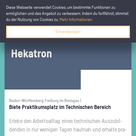
Diese Webseite verwendet Cookies, um bestimmte Funktionen zu
ermöglichen und das Angebot zu verbessern. Indem du fortfährst, stimmst
du der Nutzung von Cookies zu.
Mehr Informationen
Einverstanden!
Hekat­ron
Baden-Württemberg Freiburg im Breisgau |
Biete Prak­ti­kums­platz im Tech­ni­schen Be­reich
Er­le­be den Ar­beits­all­tag eines tech­ni­schen Aus­zu­bil­
den­den in nur we­ni­gen Tagen haut­nah und er­hal­te pra­