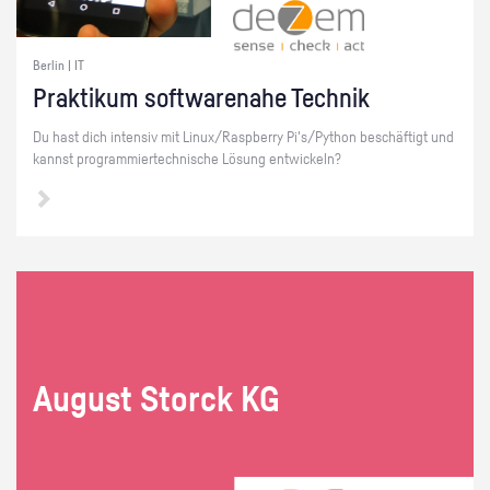
Berlin | IT
Prak­ti­kum soft­ware­na­he Tech­nik
Du hast dich in­ten­siv mit Linux/Raspber­ry Pi's/Py­thon be­schäf­tigt und
kannst pro­gram­mier­tech­ni­sche Lö­sung ent­wi­ckeln?
Au­gust Storck KG