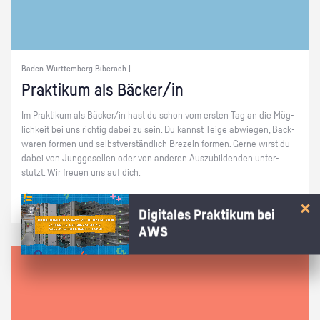
Baden-Württemberg Biberach |
Prak­ti­kum als Bä­cker/in
Im Prak­ti­kum als Bä­cker/in hast du schon vom ers­ten Tag an die Mög­
lich­keit bei uns rich­tig dabei zu sein. Du kannst Teige ab­wie­gen, Back­
wa­ren for­men und selbst­ver­ständ­lich Bre­zeln for­men. Gerne wirst du
dabei von Jung­ge­sel­len oder von an­de­ren Aus­zu­bil­den­den un­ter­
stützt. Wir freu­en uns auf dich.
Digitales Praktikum bei
AWS