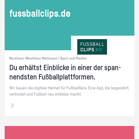
fuss­ball­clips.de
Nordrhein-Westfalen Mettmann | Sport und Medien
Du er­hältst Ein­bli­cke in einer der span­
nends­ten Fuß­ball­platt­for­men.
Wir bauen die di­gi­ta­le Hei­mat für Fuß­ball­fans. Eine App, die be­geis­tert,
ver­bin­det und Fuß­ball neu er­leb­bar macht.