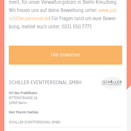
ment, für unser Ver­wal­tungs­bü­ro in Ber­lin Kreuz­berg.
Wir freu­en uns auf deine Be­wer­bung unter:
www.​job.​
schiller-​personal.​de
! Für Fra­gen rund um eure Be­wer­
bung, mel­det euch unter: 0331 550 7777.
Hier bewerben
SCHIL­LER-EVENT­PER­SO­NAL GMBH
Ort des Prak­ti­kums
RIT­TER­STRAS­SE 2A
10969 Ber­lin
Herr Mar­vin Swi­ta­la
SCHIL­LER-EVENT­PER­SO­NAL GMBH