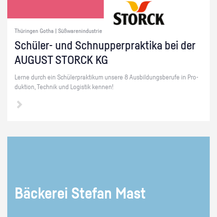
Thüringen Gotha | Süßwarenindustrie
Schü­ler- und Schnup­per­prak­ti­ka bei der
AU­GUST STORCK KG
Lerne durch ein Schü­ler­prak­ti­kum un­se­re 8 Aus­bil­dungs­be­ru­fe in Pro­
duk­ti­on, Tech­nik und Lo­gis­tik ken­nen!
Bä­cke­rei Ste­fan Mast