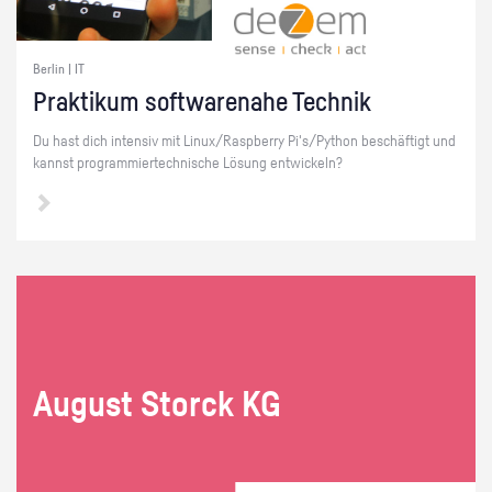
Berlin | IT
Prak­ti­kum soft­ware­na­he Tech­nik
Du hast dich in­ten­siv mit Linux/Raspber­ry Pi's/Py­thon be­schäf­tigt und
kannst pro­gram­mier­tech­ni­sche Lö­sung ent­wi­ckeln?
Au­gust Storck KG