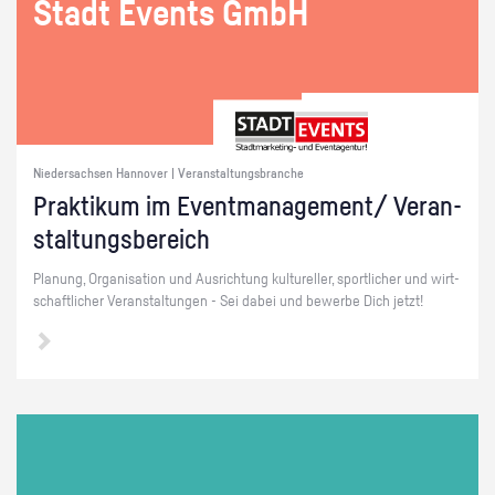
Stadt Events GmbH
Niedersachsen Hannover | Veranstaltungsbranche
Prak­ti­kum im Event­ma­nage­ment/ Ver­an­
stal­tungs­be­reich
Pla­nung, Or­ga­ni­sa­ti­on und Aus­rich­tung kul­tu­rel­ler, sport­li­cher und wirt­
schaft­li­cher Ver­an­stal­tun­gen - Sei dabei und be­wer­be Dich jetzt!