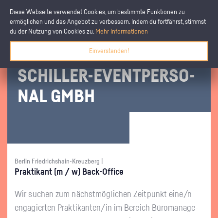
Diese Webseite verwendet Cookies, um bestimmte Funktionen zu
ermöglichen und das Angebot zu verbessern. Indem du fortfährst, stimmst
du der Nutzung von Cookies zu.
Mehr Informationen
Einverstanden!
SCHIL­LER-EVENT­PER­SO­
NAL GMBH
Berlin Friedrichshain-Kreuzberg |
Prak­ti­kant (m / w) Back-Of­fice
Wir su­chen zum nächst­mög­li­chen Zeit­punkt eine/n
en­ga­gier­ten Prak­ti­kan­ten/in im Be­reich Bü­ro­ma­nage­