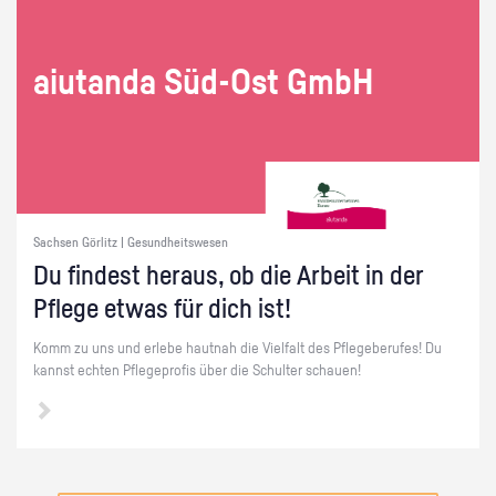
ai­utan­da Süd-Ost GmbH
Sachsen Görlitz | Gesundheitswesen
Du fin­dest her­aus, ob die Ar­beit in der
Pfle­ge etwas für dich ist!
Komm zu uns und er­le­be haut­nah die Viel­falt des Pfle­ge­be­ru­fes! Du
kannst ech­ten Pfle­ge­pro­fis über die Schul­ter schau­en!