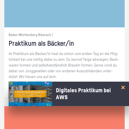
Baden-Württemberg Biberach |
Prak­ti­kum als Bä­cker/in
Im Prak­ti­kum als Bä­cker/in hast du schon vom ers­ten Tag an die Mög­
lich­keit bei uns rich­tig dabei zu sein. Du kannst Teige ab­wie­gen, Back­
wa­ren for­men und selbst­ver­ständ­lich Bre­zeln for­men. Gerne wirst du
dabei von Jung­ge­sel­len oder von an­de­ren Aus­zu­bil­den­den un­ter­
stützt. Wir freu­en uns auf dich.
Digitales Praktikum bei
AWS