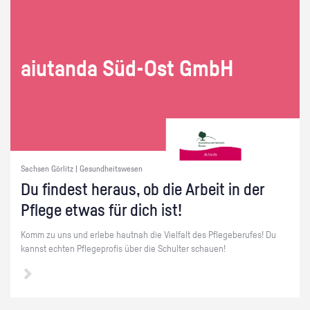
ai­utan­da Süd-Ost GmbH
Sachsen Görlitz | Gesundheitswesen
Du fin­dest her­aus, ob die Ar­beit in der
Pfle­ge etwas für dich ist!
Komm zu uns und er­le­be haut­nah die Viel­falt des Pfle­ge­be­ru­fes! Du
kannst ech­ten Pfle­ge­pro­fis über die Schul­ter schau­en!