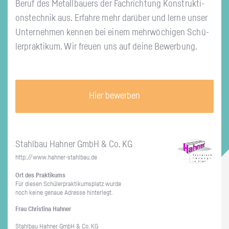
Beruf des Me­tall­bau­ers der Fach­rich­tung Kon­struk­ti­
ons­tech­nik aus. Er­fah­re mehr dar­über und lerne unser
Un­ter­neh­men ken­nen bei einem mehr­wö­chi­gen Schü­
ler­prak­ti­kum. Wir freu­en uns auf deine Be­wer­bung.
Hier bewerben
Stahl­bau Hah­ner GmbH & Co. KG
http://​www.​hahner-​stahlbau.​de
Ort des Prak­ti­kums
Für die­sen Schü­ler­prak­ti­kums­platz wurde
noch keine ge­naue Adres­se hin­ter­legt.
Frau Chris­ti­na Hah­ner
Stahl­bau Hah­ner GmbH & Co. KG