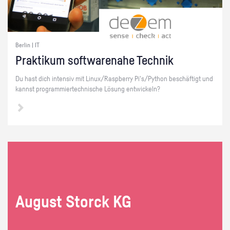
Berlin | IT
Prak­ti­kum soft­ware­na­he Tech­nik
Du hast dich in­ten­siv mit Linux/Raspber­ry Pi's/Py­thon be­schäf­tigt und
kannst pro­gram­mier­tech­ni­sche Lö­sung ent­wi­ckeln?
Au­gust Storck KG