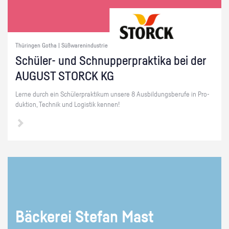
Thüringen Gotha | Süßwarenindustrie
Schü­ler- und Schnup­per­prak­ti­ka bei der
AU­GUST STORCK KG
Lerne durch ein Schü­ler­prak­ti­kum un­se­re 8 Aus­bil­dungs­be­ru­fe in Pro­
duk­ti­on, Tech­nik und Lo­gis­tik ken­nen!
Bä­cke­rei Ste­fan Mast