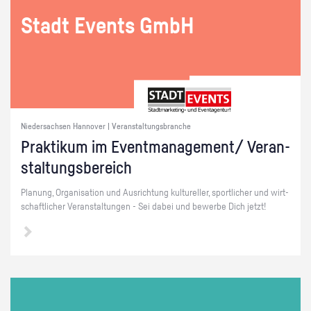
Stadt Events GmbH
Niedersachsen Hannover | Veranstaltungsbranche
Prak­ti­kum im Event­ma­nage­ment/ Ver­an­
stal­tungs­be­reich
Pla­nung, Or­ga­ni­sa­ti­on und Aus­rich­tung kul­tu­rel­ler, sport­li­cher und wirt­
schaft­li­cher Ver­an­stal­tun­gen - Sei dabei und be­wer­be Dich jetzt!