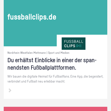
fuss­ball­clips.de
Nordrhein-Westfalen Mettmann | Sport und Medien
Du er­hältst Ein­bli­cke in einer der span­
nends­ten Fuß­ball­platt­for­men.
Wir bauen die di­gi­ta­le Hei­mat für Fuß­ball­fans. Eine App, die be­geis­tert,
ver­bin­det und Fuß­ball neu er­leb­bar macht.