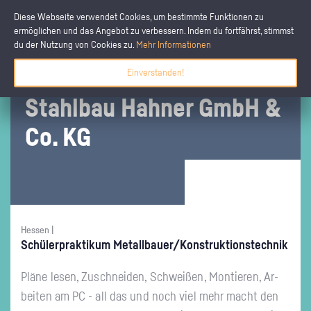
Diese Webseite verwendet Cookies, um bestimmte Funktionen zu
ermöglichen und das Angebot zu verbessern. Indem du fortfährst, stimmst
du der Nutzung von Cookies zu.
Mehr Informationen
Einverstanden!
Stahl­bau Hah­ner GmbH &
Co. KG
Hessen |
Schü­ler­prak­ti­kum Me­tall­bau­er/Kon­struk­ti­ons­tech­nik
Pläne lesen, Zu­schnei­den, Schwei­ßen, Mon­tie­ren, Ar­
bei­ten am PC - all das und noch viel mehr macht den