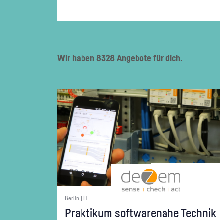
Wir haben 8328 Angebote für dich.
Berlin | IT
Prak­ti­kum soft­ware­na­he Tech­nik