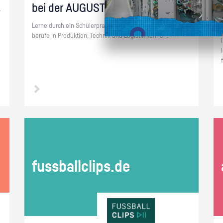
bei der AU­GUST STORCK KG
­
Lerne durch ein Schü­ler­prak­ti­kum un­se­re 8 Aus­bil­dungs­
be­ru­fe in Pro­duk­ti­on, Tech­nik und Lo­gis­tik ken­nen!
fuss­ball­clips.de