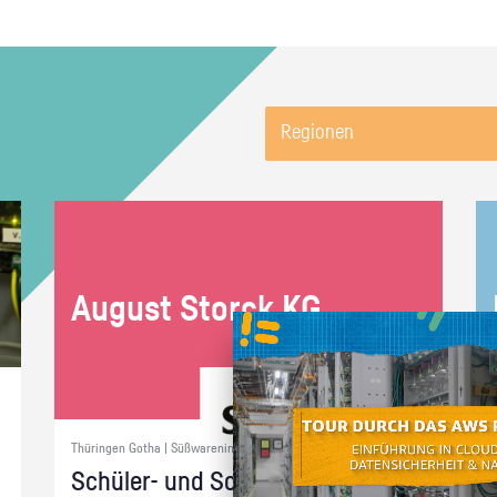
Regionen
Au­gust Storck KG
Thüringen Gotha | Süßwarenindustrie
Schü­ler- und Schnup­per­prak­ti­ka