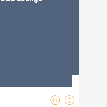
ig machst.
deinem Schülerpraktikum und die
Polizei-Ausbildung schon heute in
virtueller Realität!