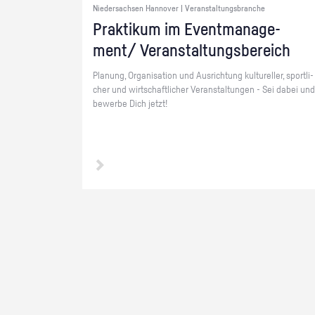
Niedersachsen Hannover | Veranstaltungsbranche
Prak­ti­kum im Event­ma­nage­
ment/ Ver­an­stal­tungs­be­reich
Pla­nung, Or­ga­ni­sa­ti­on und Aus­rich­tung kul­tu­rel­ler, sport­li­
cher und wirt­schaft­li­cher Ver­an­stal­tun­gen - Sei dabei und
be­wer­be Dich jetzt!