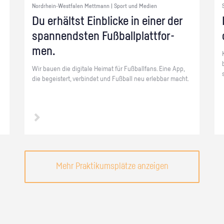
Nordrhein-Westfalen Mettmann | Sport und Medien
Du er­hältst Ein­bli­cke in einer der
span­nends­ten Fuß­ball­platt­for­
men.
Wir bauen die di­gi­ta­le Hei­mat für Fuß­ball­fans. Eine App,
die be­geis­tert, ver­bin­det und Fuß­ball neu er­leb­bar macht.
Mehr Praktikumsplätze anzeigen