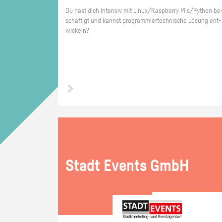
Du hast dich in­ten­siv mit Linux/Raspber­ry Pi's/Py­thon be
schäf­tigt und kannst pro­gram­mier­tech­ni­sche Lö­sung ent­
wi­ckeln?
Stadt Events GmbH