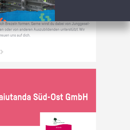
Im Prak­ti­kum als Bä­cker/in hast du schon vom ers­ten Tag
an die Mög­lich­keit bei uns rich­tig dabei zu sein. Du kannst
Teige ab­wie­gen, Back­wa­ren for­men und selbst­ver­ständ­
lich Bre­zeln for­men. Gerne wirst du dabei von Jung­ge­sel­
len oder von an­de­ren Aus­zu­bil­den­den un­ter­stützt. Wir
freu­en uns auf dich.
ai­utan­da Süd-Ost GmbH