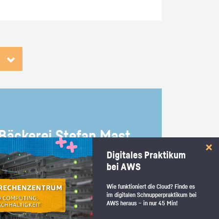
Bä­cke­rei Ste­fan Mast
Digitales Praktikum
bei AWS
Wie funktioniert die Cloud? Finde es
im digitalen Schnupperpraktikum bei
Baden-Württemberg Biberach |
AWS heraus – in nur 45 Min!
Prak­ti­kum als Bä­cker/in