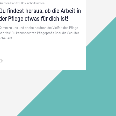
Sachsen Görlitz | Gesundheitswesen
Du fin­dest her­aus, ob die Ar­beit in
der Pfle­ge etwas für dich ist!
Komm zu uns und er­le­be haut­nah die Viel­falt des Pfle­ge­
be­ru­fes! Du kannst ech­ten Pfle­ge­pro­fis über die Schul­ter
schau­en!