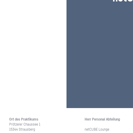
Unternehmen lohnt, wie man sich
auf dich neugier
vorbereitet und wie ein Vorab-Anruf
abläuft.
Ort des Prak­ti­kums
Herr Per­so­nal Ab­tei­lung
Pröt­zeler Chaus­see 1
15344 Straus­berg
net­CU­BE Lounge