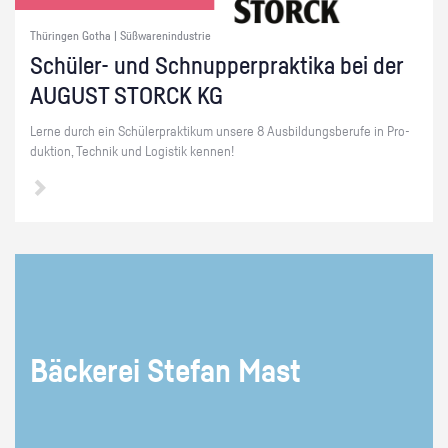
Thüringen Gotha | Süßwarenindustrie
Schü­ler- und Schnup­per­prak­ti­ka bei der
AU­GUST STORCK KG
Lerne durch ein Schü­ler­prak­ti­kum un­se­re 8 Aus­bil­dungs­be­ru­fe in Pro­
duk­ti­on, Tech­nik und Lo­gis­tik ken­nen!
Bä­cke­rei Ste­fan Mast