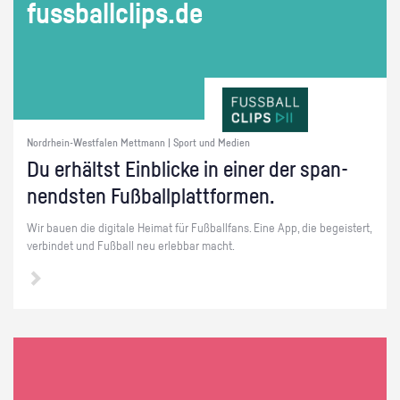
fuss­ball­clips.de
Nordrhein-Westfalen Mettmann | Sport und Medien
Du er­hältst Ein­bli­cke in einer der span­
nends­ten Fuß­ball­platt­for­men.
Wir bauen die di­gi­ta­le Hei­mat für Fuß­ball­fans. Eine App, die be­geis­tert,
ver­bin­det und Fuß­ball neu er­leb­bar macht.