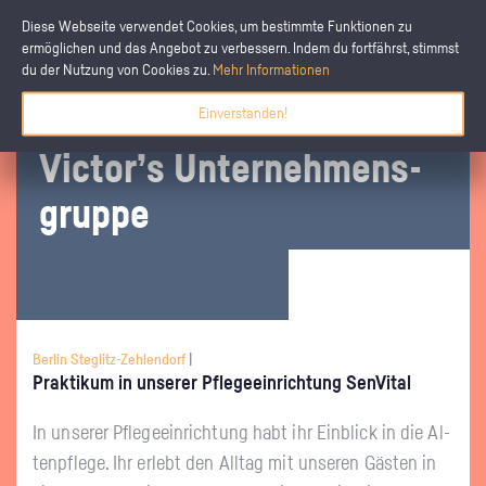
Diese Webseite verwendet Cookies, um bestimmte Funktionen zu
ermöglichen und das Angebot zu verbessern. Indem du fortfährst, stimmst
du der Nutzung von Cookies zu.
Mehr Informationen
Einverstanden!
Vic­tor’s Un­ter­neh­mens­
grup­pe
Berlin Steglitz-Zehlendorf
|
Prak­ti­kum in un­se­rer Pfle­ge­ein­rich­tung Sen­Vi­tal
In un­se­rer Pfle­ge­ein­rich­tung habt ihr Ein­blick in die Al­
ten­pfle­ge. Ihr er­lebt den All­tag mit un­se­ren Gäs­ten in