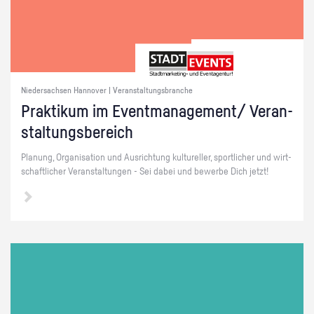
Niedersachsen Hannover | Veranstaltungsbranche
Prak­ti­kum im Event­ma­nage­ment/ Ver­an­
stal­tungs­be­reich
Pla­nung, Or­ga­ni­sa­ti­on und Aus­rich­tung kul­tu­rel­ler, sport­li­cher und wirt­
schaft­li­cher Ver­an­stal­tun­gen - Sei dabei und be­wer­be Dich jetzt!