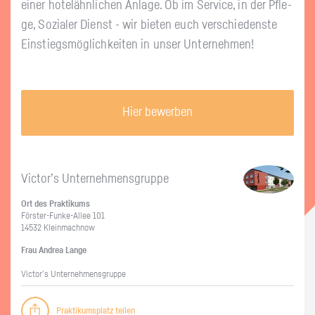
einer ho­tel­ähn­li­chen An­la­ge. Ob im Ser­vice, in der Pfle­
ge, So­zia­ler Dienst - wir bie­ten euch ver­schie­dens­te
Ein­stiegs­mög­lich­kei­ten in unser Un­ter­neh­men!
Hier bewerben
Vic­tor’s Un­ter­neh­mens­grup­pe
Ort des Prak­ti­kums
Förs­ter-Fun­ke-Al­lee 101
14532 Klein­mach­now
Frau An­drea Lange
Vic­tor’s Un­ter­neh­mens­grup­pe
Praktikumsplatz teilen