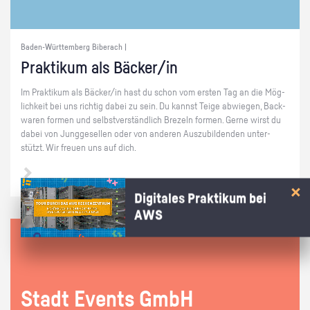
Baden-Württemberg Biberach |
Prak­ti­kum als Bä­cker/in
Im Prak­ti­kum als Bä­cker/in hast du schon vom ers­ten Tag an die Mög­
lich­keit bei uns rich­tig dabei zu sein. Du kannst Teige ab­wie­gen, Back­
wa­ren for­men und selbst­ver­ständ­lich Bre­zeln for­men. Gerne wirst du
dabei von Jung­ge­sel­len oder von an­de­ren Aus­zu­bil­den­den un­ter­
stützt. Wir freu­en uns auf dich.
Digitales Praktikum bei
AWS
Stadt Events GmbH