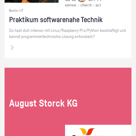
Berlin | IT
Prak­ti­kum soft­ware­na­he Tech­nik
Du hast dich in­ten­siv mit Linux/Raspber­ry Pi's/Py­thon be­schäf­tigt und
kannst pro­gram­mier­tech­ni­sche Lö­sung ent­wi­ckeln?
Au­gust Storck KG