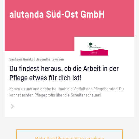
ai­utan­da Süd-Ost GmbH
Sachsen Görlitz | Gesundheitswesen
Du fin­dest her­aus, ob die Ar­beit in der
Pfle­ge etwas für dich ist!
Komm zu uns und er­le­be haut­nah die Viel­falt des Pfle­ge­be­ru­fes! Du
kannst ech­ten Pfle­ge­pro­fis über die Schul­ter schau­en!