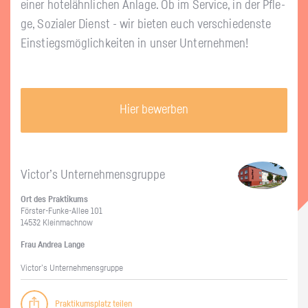
einer ho­tel­ähn­li­chen An­la­ge. Ob im Ser­vice, in der Pfle­
ge, So­zia­ler Dienst - wir bie­ten euch ver­schie­dens­te
Ein­stiegs­mög­lich­kei­ten in unser Un­ter­neh­men!
Hier bewerben
Vic­tor’s Un­ter­neh­mens­grup­pe
Ort des Prak­ti­kums
Förs­ter-Fun­ke-Al­lee 101
14532 Klein­mach­now
Frau An­drea Lange
Vic­tor’s Un­ter­neh­mens­grup­pe
Praktikumsplatz teilen