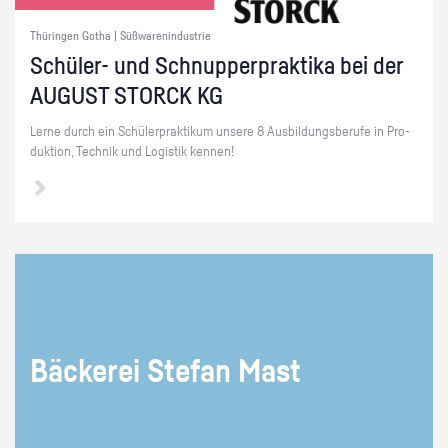
Thüringen Gotha | Süßwarenindustrie
Schü­ler- und Schnup­per­prak­ti­ka bei der
AU­GUST STORCK KG
Lerne durch ein Schü­ler­prak­ti­kum un­se­re 8 Aus­bil­dungs­be­ru­fe in Pro­
duk­ti­on, Tech­nik und Lo­gis­tik ken­nen!
Bä­cke­rei Ste­fan Mast