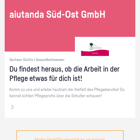
ai­utan­da Süd-Ost GmbH
Sachsen Görlitz | Gesundheitswesen
Du fin­dest her­aus, ob die Ar­beit in der
Pfle­ge etwas für dich ist!
Komm zu uns und er­le­be haut­nah die Viel­falt des Pfle­ge­be­ru­fes! Du
kannst ech­ten Pfle­ge­pro­fis über die Schul­ter schau­en!