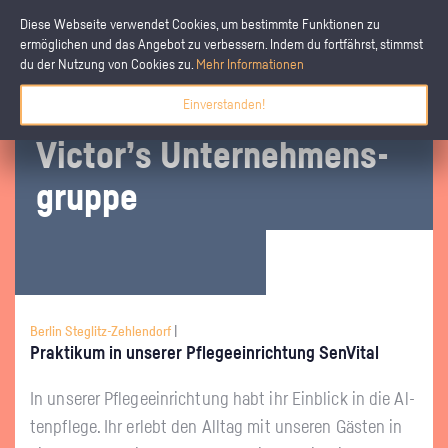
Diese Webseite verwendet Cookies, um bestimmte Funktionen zu
ermöglichen und das Angebot zu verbessern. Indem du fortfährst, stimmst
du der Nutzung von Cookies zu.
Mehr Informationen
Einverstanden!
Vic­tor’s Un­ter­neh­mens­
grup­pe
Berlin Steglitz-Zehlendorf
|
Prak­ti­kum in un­se­rer Pfle­ge­ein­rich­tung Sen­Vi­tal
In un­se­rer Pfle­ge­ein­rich­tung habt ihr Ein­blick in die Al­
ten­pfle­ge. Ihr er­lebt den All­tag mit un­se­ren Gäs­ten in