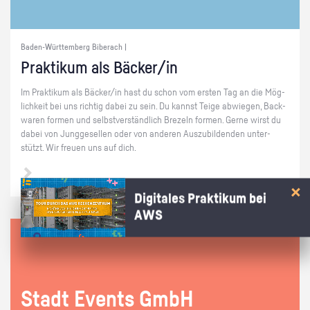
Baden-Württemberg Biberach |
Prak­ti­kum als Bä­cker/in
Im Prak­ti­kum als Bä­cker/in hast du schon vom ers­ten Tag an die Mög­
lich­keit bei uns rich­tig dabei zu sein. Du kannst Teige ab­wie­gen, Back­
wa­ren for­men und selbst­ver­ständ­lich Bre­zeln for­men. Gerne wirst du
dabei von Jung­ge­sel­len oder von an­de­ren Aus­zu­bil­den­den un­ter­
stützt. Wir freu­en uns auf dich.
Digitales Praktikum bei
AWS
Stadt Events GmbH