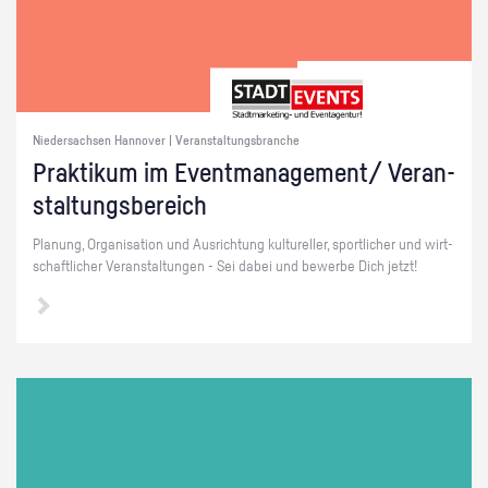
Niedersachsen Hannover | Veranstaltungsbranche
Prak­ti­kum im Event­ma­nage­ment/ Ver­an­
stal­tungs­be­reich
Pla­nung, Or­ga­ni­sa­ti­on und Aus­rich­tung kul­tu­rel­ler, sport­li­cher und wirt­
schaft­li­cher Ver­an­stal­tun­gen - Sei dabei und be­wer­be Dich jetzt!