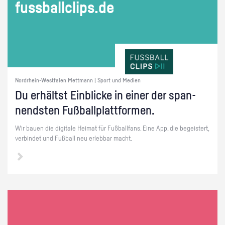
fuss­ball­clips.de
Nordrhein-Westfalen Mettmann | Sport und Medien
Du er­hältst Ein­bli­cke in einer der span­
nends­ten Fuß­ball­platt­for­men.
Wir bauen die di­gi­ta­le Hei­mat für Fuß­ball­fans. Eine App, die be­geis­tert,
ver­bin­det und Fuß­ball neu er­leb­bar macht.