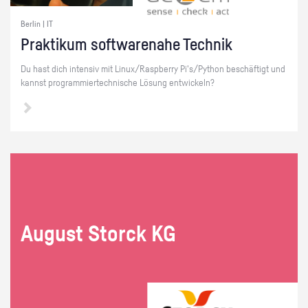
Berlin | IT
Prak­ti­kum soft­ware­na­he Tech­nik
Du hast dich in­ten­siv mit Linux/Raspber­ry Pi's/Py­thon be­schäf­tigt und
kannst pro­gram­mier­tech­ni­sche Lö­sung ent­wi­ckeln?
Au­gust Storck KG