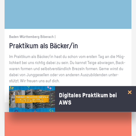
Baden-Württemberg Biberach |
Prak­ti­kum als Bä­cker/in
Im Prak­ti­kum als Bä­cker/in hast du schon vom ers­ten Tag an die Mög­
lich­keit bei uns rich­tig dabei zu sein. Du kannst Teige ab­wie­gen, Back­
wa­ren for­men und selbst­ver­ständ­lich Bre­zeln for­men. Gerne wirst du
dabei von Jung­ge­sel­len oder von an­de­ren Aus­zu­bil­den­den un­ter­
stützt. Wir freu­en uns auf dich.
Digitales Praktikum bei
AWS