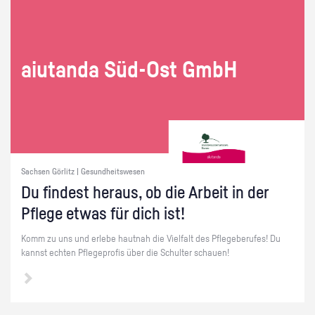
ai­utan­da Süd-Ost GmbH
Sachsen Görlitz | Gesundheitswesen
Du fin­dest her­aus, ob die Ar­beit in der
Pfle­ge etwas für dich ist!
Komm zu uns und er­le­be haut­nah die Viel­falt des Pfle­ge­be­ru­fes! Du
kannst ech­ten Pfle­ge­pro­fis über die Schul­ter schau­en!