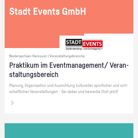
Stadt Events GmbH
Niedersachsen Hannover | Veranstaltungsbranche
Prak­ti­kum im Event­ma­nage­ment/ Ver­an­
stal­tungs­be­reich
Pla­nung, Or­ga­ni­sa­ti­on und Aus­rich­tung kul­tu­rel­ler, sport­li­cher und wirt­
schaft­li­cher Ver­an­stal­tun­gen - Sei dabei und be­wer­be Dich jetzt!