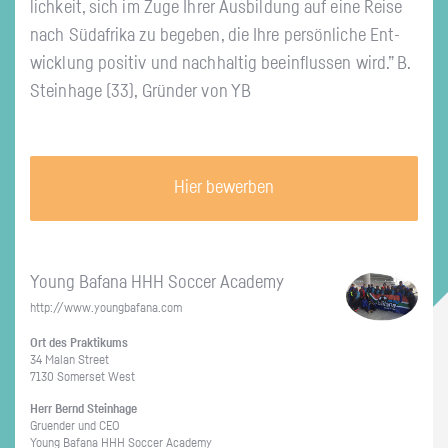
lich­keit, sich im Zuge Ihrer Aus­bil­dung auf eine Reise
nach Süd­afri­ka zu be­ge­ben, die Ihre per­sön­li­che Ent­
wick­lung po­si­tiv und nach­hal­tig be­ein­flus­sen wird.” B.
Stein­ha­ge (33), Grün­der von YB
Hier bewerben
Young Bafa­na HHH Soc­cer Aca­de­my
http://​www.​youngbafana.​com
Ort des Prak­ti­kums
34 Malan Street
7130 So­mer­set West
Herr Bernd Stein­ha­ge
Gru­en­der und CEO
Young Bafa­na HHH Soc­cer Aca­de­my