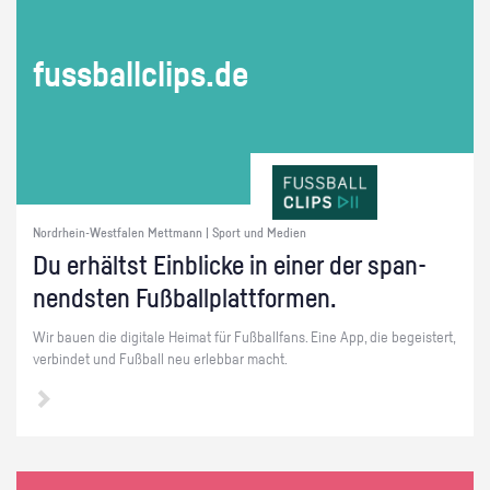
fuss­ball­clips.de
Nordrhein-Westfalen Mettmann | Sport und Medien
Du er­hältst Ein­bli­cke in einer der span­
nends­ten Fuß­ball­platt­for­men.
Wir bauen die di­gi­ta­le Hei­mat für Fuß­ball­fans. Eine App, die be­geis­tert,
ver­bin­det und Fuß­ball neu er­leb­bar macht.