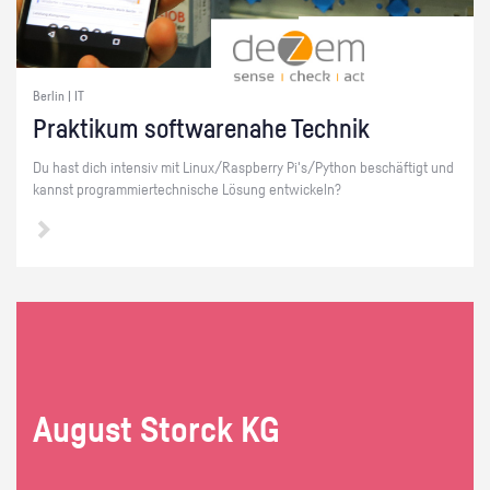
Berlin | IT
Prak­ti­kum soft­ware­na­he Tech­nik
Du hast dich in­ten­siv mit Linux/Raspber­ry Pi's/Py­thon be­schäf­tigt und
kannst pro­gram­mier­tech­ni­sche Lö­sung ent­wi­ckeln?
Au­gust Storck KG