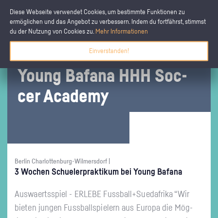
Diese Webseite verwendet Cookies, um bestimmte Funktionen zu
ermöglichen und das Angebot zu verbessern. Indem du fortfährst, stimmst
du der Nutzung von Cookies zu.
Mehr Informationen
Einverstanden!
Young Bafa­na HHH Soc­
cer Aca­de­my
Berlin Charlottenburg-Wilmersdorf |
3 Wo­chen Schu­eler­prak­ti­kum bei Young Bafa­na
Aus­wa­erts­spiel - ER­LE­BE Fuss­ball+Sue­dafri­ka “Wir
bie­ten jun­gen Fuss­ball­spie­lern aus Eu­ro­pa die Mög­