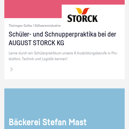
Thüringen Gotha | Süßwarenindustrie
Schü­ler- und Schnup­per­prak­ti­ka bei der
AU­GUST STORCK KG
Lerne durch ein Schü­ler­prak­ti­kum un­se­re 8 Aus­bil­dungs­be­ru­fe in Pro­
duk­ti­on, Tech­nik und Lo­gis­tik ken­nen!
Bä­cke­rei Ste­fan Mast