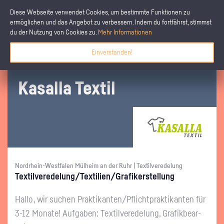
Diese Webseite verwendet Cookies, um bestimmte Funktionen zu
ermöglichen und das Angebot zu verbessern. Indem du fortfährst, stimmst
du der Nutzung von Cookies zu.
Mehr Informationen
Einverstanden!
Ka­sal­la Tex­til
Nordrhein-Westfalen Mülheim an der Ruhr | Textilveredelung
Tex­til­ver­ede­lung/Tex­ti­li­en/Gra­fi­ker­stel­lung
Hallo, wir su­chen Prak­ti­kan­ten/Pflicht­prak­ti­kan­ten für
3-12 Mo­na­te! Auf­ga­ben: Tex­til­ver­ede­lung, Gra­fik­be­ar­