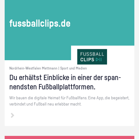
fuss­ball­clips.de
Nordrhein-Westfalen Mettmann | Sport und Medien
Du er­hältst Ein­bli­cke in einer der span­
nends­ten Fuß­ball­platt­for­men.
Wir bauen die di­gi­ta­le Hei­mat für Fuß­ball­fans. Eine App, die be­geis­tert,
ver­bin­det und Fuß­ball neu er­leb­bar macht.