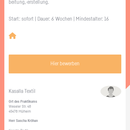
bei­tung,-er­stel­lung.
Start: sofort | Dauer: 6 Wochen | Mindestalter: 16
Hier bewerben
Ka­sal­la Tex­til
Ort des Prak­ti­kums
We­seler Str. 48
45478 Mül­heim
Herr Sa­scha Kröhan