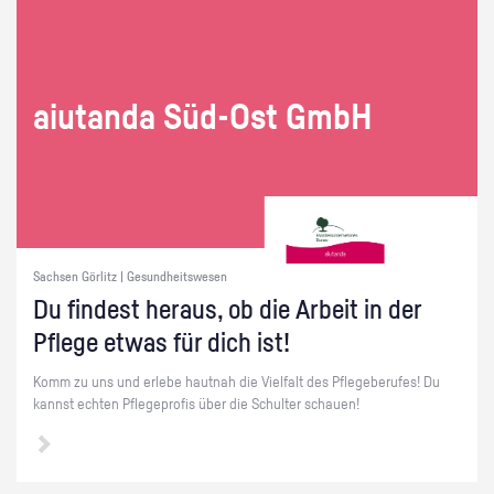
ai­utan­da Süd-Ost GmbH
Sachsen Görlitz | Gesundheitswesen
Du fin­dest her­aus, ob die Ar­beit in der
Pfle­ge etwas für dich ist!
Komm zu uns und er­le­be haut­nah die Viel­falt des Pfle­ge­be­ru­fes! Du
kannst ech­ten Pfle­ge­pro­fis über die Schul­ter schau­en!