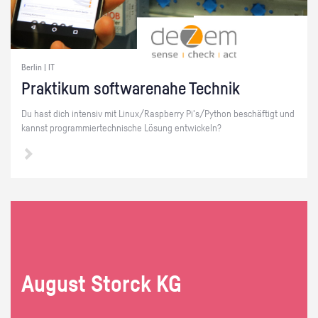
Berlin | IT
Prak­ti­kum soft­ware­na­he Tech­nik
Du hast dich in­ten­siv mit Linux/Raspber­ry Pi's/Py­thon be­schäf­tigt und
kannst pro­gram­mier­tech­ni­sche Lö­sung ent­wi­ckeln?
Au­gust Storck KG