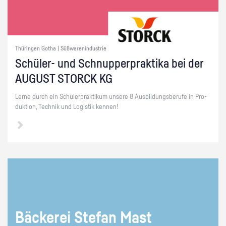
Thüringen Gotha | Süßwarenindustrie
Schü­ler- und Schnup­per­prak­ti­ka bei der
AU­GUST STORCK KG
Lerne durch ein Schü­ler­prak­ti­kum un­se­re 8 Aus­bil­dungs­be­ru­fe in Pro­
duk­ti­on, Tech­nik und Lo­gis­tik ken­nen!
Bä­cke­rei Ste­fan Mast