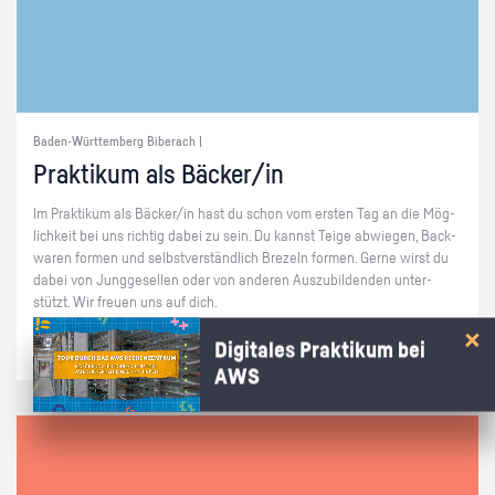
Baden-Württemberg Biberach |
Prak­ti­kum als Bä­cker/in
Im Prak­ti­kum als Bä­cker/in hast du schon vom ers­ten Tag an die Mög­
lich­keit bei uns rich­tig dabei zu sein. Du kannst Teige ab­wie­gen, Back­
wa­ren for­men und selbst­ver­ständ­lich Bre­zeln for­men. Gerne wirst du
dabei von Jung­ge­sel­len oder von an­de­ren Aus­zu­bil­den­den un­ter­
stützt. Wir freu­en uns auf dich.
Digitales Praktikum bei
AWS