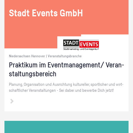
Stadt Events GmbH
Niedersachsen Hannover | Veranstaltungsbranche
Prak­ti­kum im Event­ma­nage­ment/ Ver­an­
stal­tungs­be­reich
Pla­nung, Or­ga­ni­sa­ti­on und Aus­rich­tung kul­tu­rel­ler, sport­li­cher und wirt­
schaft­li­cher Ver­an­stal­tun­gen - Sei dabei und be­wer­be Dich jetzt!