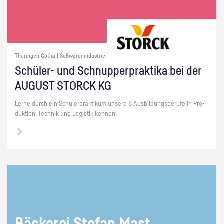
Thüringen Gotha | Süßwarenindustrie
Schü­ler- und Schnup­per­prak­ti­ka bei der
AU­GUST STORCK KG
Lerne durch ein Schü­ler­prak­ti­kum un­se­re 8 Aus­bil­dungs­be­ru­fe in Pro­
duk­ti­on, Tech­nik und Lo­gis­tik ken­nen!
Bä­cke­rei Ste­fan Mast