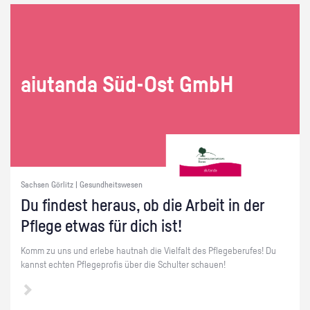
ai­utan­da Süd-Ost GmbH
Sachsen Görlitz | Gesundheitswesen
Du fin­dest her­aus, ob die Ar­beit in der
Pfle­ge etwas für dich ist!
Komm zu uns und er­le­be haut­nah die Viel­falt des Pfle­ge­be­ru­fes! Du
kannst ech­ten Pfle­ge­pro­fis über die Schul­ter schau­en!