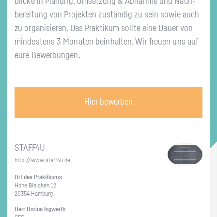
bli­cke in Pla­nung, Um­set­zung & Ab­nah­me und Nach­
be­rei­tung von Pro­jek­ten zu­stän­dig zu sein sowie auch
zu or­ga­ni­sie­ren. Das Prak­ti­kum soll­te eine Dauer von
min­des­tens 3 Mo­na­ten be­inhal­ten. Wir freu­en uns auf
eure Be­wer­bun­gen.
Hier bewerben
STAF­F4U
http://​www.​staff4u.​de
Ort des Prak­ti­kums
Hohe Blei­chen 12
20354 Ham­burg
Herr Do­ri­na Ing­werth