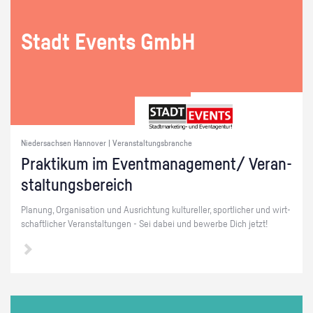
Stadt Events GmbH
Niedersachsen Hannover | Veranstaltungsbranche
Prak­ti­kum im Event­ma­nage­ment/ Ver­an­
stal­tungs­be­reich
Pla­nung, Or­ga­ni­sa­ti­on und Aus­rich­tung kul­tu­rel­ler, sport­li­cher und wirt­
schaft­li­cher Ver­an­stal­tun­gen - Sei dabei und be­wer­be Dich jetzt!