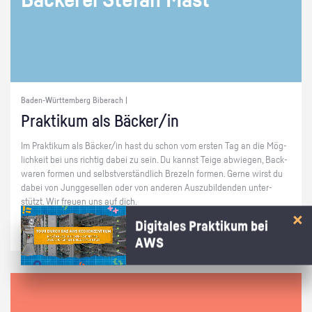
Baden-Württemberg Biberach |
Prak­ti­kum als Bä­cker/in
Im Prak­ti­kum als Bä­cker/in hast du schon vom ers­ten Tag an die Mög­
lich­keit bei uns rich­tig dabei zu sein. Du kannst Teige ab­wie­gen, Back­
wa­ren for­men und selbst­ver­ständ­lich Bre­zeln for­men. Gerne wirst du
dabei von Jung­ge­sel­len oder von an­de­ren Aus­zu­bil­den­den un­ter­
stützt. Wir freu­en uns auf dich.
Digitales Praktikum bei
AWS