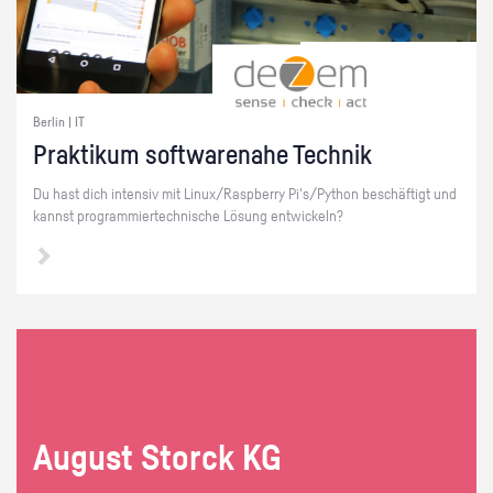
Berlin | IT
Prak­ti­kum soft­ware­na­he Tech­nik
Du hast dich in­ten­siv mit Linux/Raspber­ry Pi's/Py­thon be­schäf­tigt und
kannst pro­gram­mier­tech­ni­sche Lö­sung ent­wi­ckeln?
Au­gust Storck KG