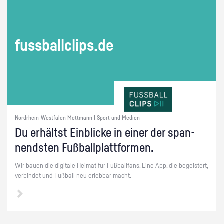
fuss­ball­clips.de
Nordrhein-Westfalen Mettmann | Sport und Medien
Du er­hältst Ein­bli­cke in einer der span­
nends­ten Fuß­ball­platt­for­men.
Wir bauen die di­gi­ta­le Hei­mat für Fuß­ball­fans. Eine App, die be­geis­tert,
ver­bin­det und Fuß­ball neu er­leb­bar macht.