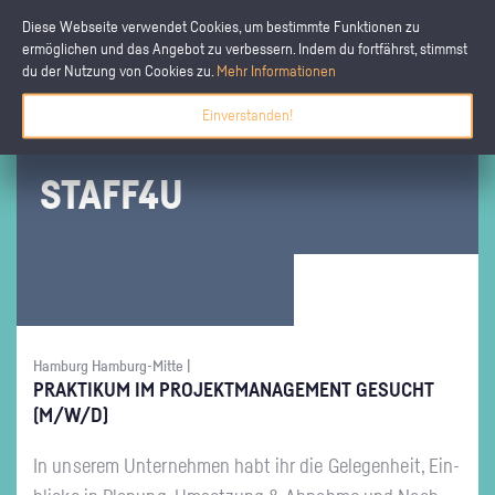
Diese Webseite verwendet Cookies, um bestimmte Funktionen zu
ermöglichen und das Angebot zu verbessern. Indem du fortfährst, stimmst
du der Nutzung von Cookies zu.
Mehr Informationen
Einverstanden!
STAF­F4U
Hamburg Hamburg-Mitte |
PRAK­TI­KUM IM PRO­JEKT­MA­NAGE­MENT GE­SUCHT
(M/W/D)
In un­se­rem Un­ter­neh­men habt ihr die Ge­le­gen­heit, Ein­