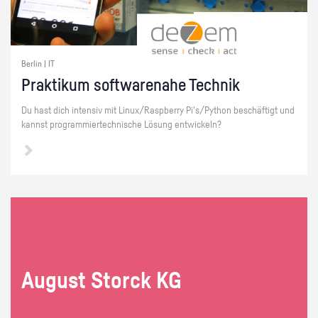
Berlin | IT
Prak­ti­kum soft­ware­na­he Tech­nik
Du hast dich in­ten­siv mit Linux/Raspber­ry Pi's/Py­thon be­schäf­tigt und
kannst pro­gram­mier­tech­ni­sche Lö­sung ent­wi­ckeln?
Au­gust Storck KG