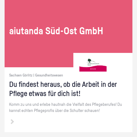
ai­utan­da Süd-Ost GmbH
Sachsen Görlitz | Gesundheitswesen
Du fin­dest her­aus, ob die Ar­beit in der
Pfle­ge etwas für dich ist!
Komm zu uns und er­le­be haut­nah die Viel­falt des Pfle­ge­be­ru­fes! Du
kannst ech­ten Pfle­ge­pro­fis über die Schul­ter schau­en!