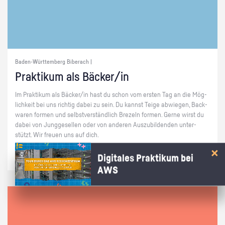
Baden-Württemberg Biberach |
Prak­ti­kum als Bä­cker/in
Im Prak­ti­kum als Bä­cker/in hast du schon vom ers­ten Tag an die Mög­
lich­keit bei uns rich­tig dabei zu sein. Du kannst Teige ab­wie­gen, Back­
wa­ren for­men und selbst­ver­ständ­lich Bre­zeln for­men. Gerne wirst du
dabei von Jung­ge­sel­len oder von an­de­ren Aus­zu­bil­den­den un­ter­
stützt. Wir freu­en uns auf dich.
Digitales Praktikum bei
AWS