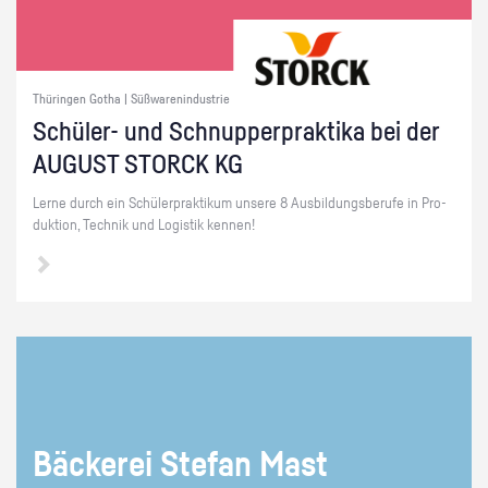
Thüringen Gotha | Süßwarenindustrie
Schü­ler- und Schnup­per­prak­ti­ka bei der
AU­GUST STORCK KG
Lerne durch ein Schü­ler­prak­ti­kum un­se­re 8 Aus­bil­dungs­be­ru­fe in Pro­
duk­ti­on, Tech­nik und Lo­gis­tik ken­nen!
Bä­cke­rei Ste­fan Mast