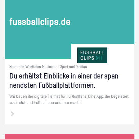
fuss­ball­clips.de
Nordrhein-Westfalen Mettmann | Sport und Medien
Du er­hältst Ein­bli­cke in einer der span­
nends­ten Fuß­ball­platt­for­men.
Wir bauen die di­gi­ta­le Hei­mat für Fuß­ball­fans. Eine App, die be­geis­tert,
ver­bin­det und Fuß­ball neu er­leb­bar macht.