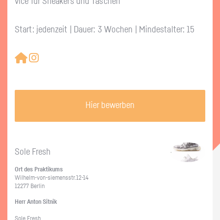
vice für Snea­kers und Ta­schen
Start: jedenzeit | Dauer: 3 Wochen | Mindestalter: 15
Hier bewerben
Sole Fresh
Ort des Prak­ti­kums
Wil­helm-von-sie­mens­str.12-14
12277 Ber­lin
Herr Anton Sit­nik
Sole Fresh