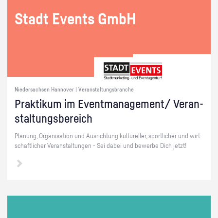
Stadt Events GmbH
Niedersachsen Hannover | Veranstaltungsbranche
Prak­ti­kum im Event­ma­nage­ment/ Ver­an­
stal­tungs­be­reich
Pla­nung, Or­ga­ni­sa­ti­on und Aus­rich­tung kul­tu­rel­ler, sport­li­cher und wirt­
schaft­li­cher Ver­an­stal­tun­gen - Sei dabei und be­wer­be Dich jetzt!