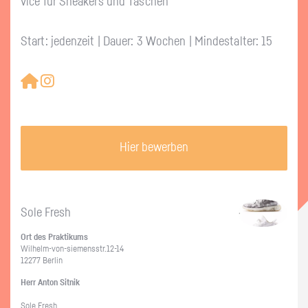
vice für Snea­kers und Ta­schen
Start: jedenzeit | Dauer: 3 Wochen | Mindestalter: 15
Hier bewerben
Sole Fresh
Ort des Prak­ti­kums
Wil­helm-von-sie­mens­str.12-14
12277 Ber­lin
Herr Anton Sit­nik
Sole Fresh