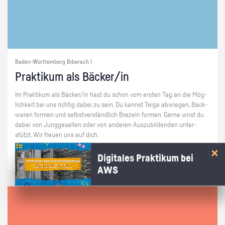
Baden-Württemberg Biberach |
Prak­ti­kum als Bä­cker/in
Im Prak­ti­kum als Bä­cker/in hast du schon vom ers­ten Tag an die Mög­
lich­keit bei uns rich­tig dabei zu sein. Du kannst Teige ab­wie­gen, Back­
wa­ren for­men und selbst­ver­ständ­lich Bre­zeln for­men. Gerne wirst du
dabei von Jung­ge­sel­len oder von an­de­ren Aus­zu­bil­den­den un­ter­
stützt. Wir freu­en uns auf dich.
Digitales Praktikum bei
AWS