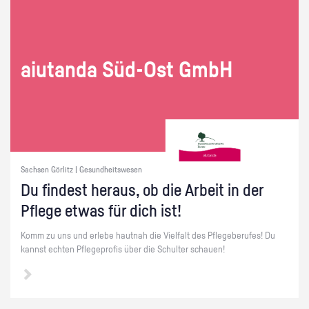
ai­utan­da Süd-Ost GmbH
Sachsen Görlitz | Gesundheitswesen
Du fin­dest her­aus, ob die Ar­beit in der
Pfle­ge etwas für dich ist!
Komm zu uns und er­le­be haut­nah die Viel­falt des Pfle­ge­be­ru­fes! Du
kannst ech­ten Pfle­ge­pro­fis über die Schul­ter schau­en!