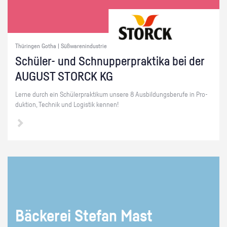
Thüringen Gotha | Süßwarenindustrie
Schü­ler- und Schnup­per­prak­ti­ka bei der
AU­GUST STORCK KG
Lerne durch ein Schü­ler­prak­ti­kum un­se­re 8 Aus­bil­dungs­be­ru­fe in Pro­
duk­ti­on, Tech­nik und Lo­gis­tik ken­nen!
Bä­cke­rei Ste­fan Mast