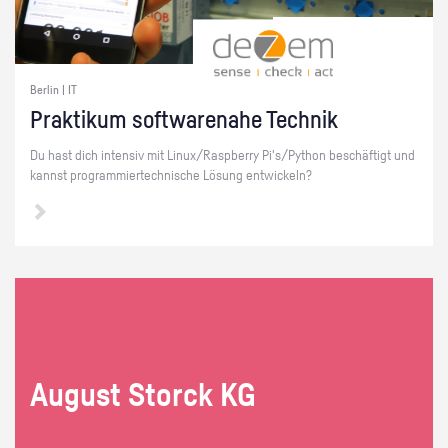
Berlin | IT
Prak­ti­kum soft­ware­na­he Tech­nik
Du hast dich in­ten­siv mit Linux/Raspber­ry Pi's/Py­thon be­schäf­tigt und
kannst pro­gram­mier­tech­ni­sche Lö­sung ent­wi­ckeln?
Au­gust Storck KG