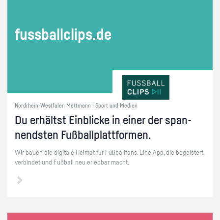
fuss­ball­clips.de
Nordrhein-Westfalen Mettmann | Sport und Medien
Du er­hältst Ein­bli­cke in einer der span­
nends­ten Fuß­ball­platt­for­men.
Wir bauen die di­gi­ta­le Hei­mat für Fuß­ball­fans. Eine App, die be­geis­tert,
ver­bin­det und Fuß­ball neu er­leb­bar macht.