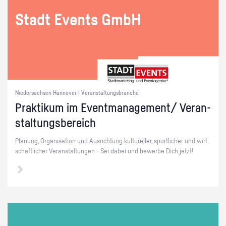
Stadt Events GmbH
Niedersachsen Hannover | Veranstaltungsbranche
Prak­ti­kum im Event­ma­nage­ment/ Ver­an­
stal­tungs­be­reich
Pla­nung, Or­ga­ni­sa­ti­on und Aus­rich­tung kul­tu­rel­ler, sport­li­cher und wirt­
schaft­li­cher Ver­an­stal­tun­gen - Sei dabei und be­wer­be Dich jetzt!