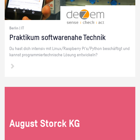
Berlin | IT
Prak­ti­kum soft­ware­na­he Tech­nik
Du hast dich in­ten­siv mit Linux/Raspber­ry Pi's/Py­thon be­schäf­tigt und
kannst pro­gram­mier­tech­ni­sche Lö­sung ent­wi­ckeln?
Au­gust Storck KG