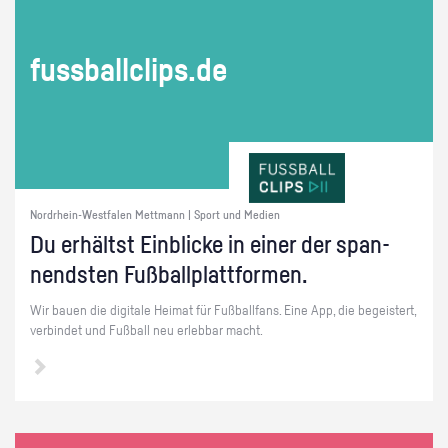
fuss­ball­clips.de
Nordrhein-Westfalen Mettmann | Sport und Medien
Du er­hältst Ein­bli­cke in einer der span­
nends­ten Fuß­ball­platt­for­men.
Wir bauen die di­gi­ta­le Hei­mat für Fuß­ball­fans. Eine App, die be­geis­tert,
ver­bin­det und Fuß­ball neu er­leb­bar macht.