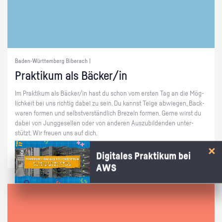
Baden-Württemberg Biberach |
Prak­ti­kum als Bä­cker/in
Im Prak­ti­kum als Bä­cker/in hast du schon vom ers­ten Tag an die Mög­
lich­keit bei uns rich­tig dabei zu sein. Du kannst Teige ab­wie­gen, Back­
wa­ren for­men und selbst­ver­ständ­lich Bre­zeln for­men. Gerne wirst du
dabei von Jung­ge­sel­len oder von an­de­ren Aus­zu­bil­den­den un­ter­
stützt. Wir freu­en uns auf dich.
Digitales Praktikum bei
AWS