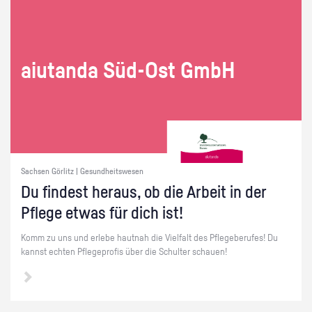
ai­utan­da Süd-Ost GmbH
Sachsen Görlitz | Gesundheitswesen
Du fin­dest her­aus, ob die Ar­beit in der
Pfle­ge etwas für dich ist!
Komm zu uns und er­le­be haut­nah die Viel­falt des Pfle­ge­be­ru­fes! Du
kannst ech­ten Pfle­ge­pro­fis über die Schul­ter schau­en!