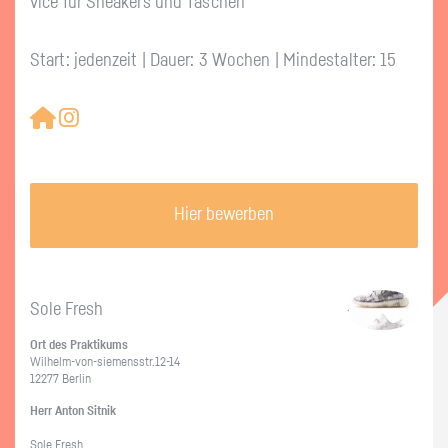
vice für Snea­kers und Ta­schen
Start: jedenzeit | Dauer: 3 Wochen | Mindestalter: 15
Hier bewerben
Sole Fresh
Ort des Prak­ti­kums
Wil­helm-von-sie­mens­str.12-14
12277 Ber­lin
Herr Anton Sit­nik
Sole Fresh