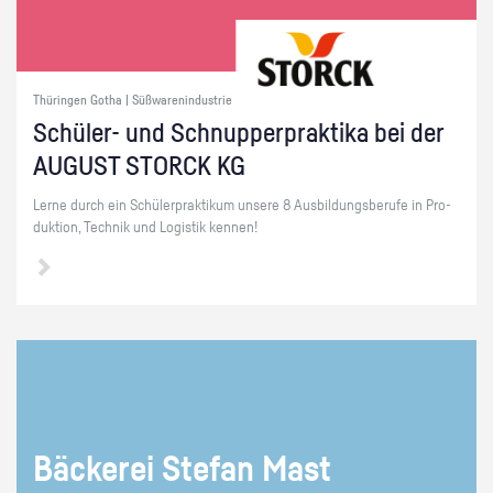
Thüringen Gotha | Süßwarenindustrie
Schü­ler- und Schnup­per­prak­ti­ka bei der
AU­GUST STORCK KG
Lerne durch ein Schü­ler­prak­ti­kum un­se­re 8 Aus­bil­dungs­be­ru­fe in Pro­
duk­ti­on, Tech­nik und Lo­gis­tik ken­nen!
Bä­cke­rei Ste­fan Mast