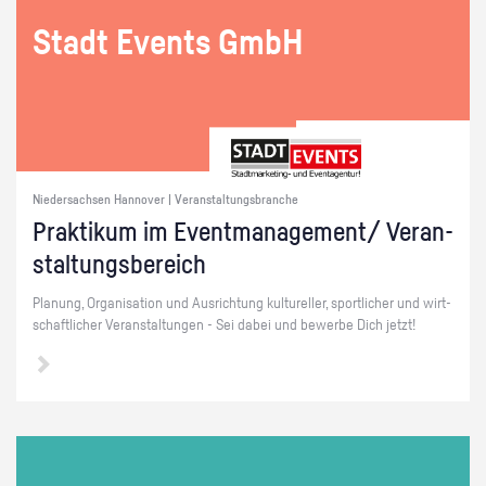
Stadt Events GmbH
Niedersachsen Hannover | Veranstaltungsbranche
Prak­ti­kum im Event­ma­nage­ment/ Ver­an­
stal­tungs­be­reich
Pla­nung, Or­ga­ni­sa­ti­on und Aus­rich­tung kul­tu­rel­ler, sport­li­cher und wirt­
schaft­li­cher Ver­an­stal­tun­gen - Sei dabei und be­wer­be Dich jetzt!