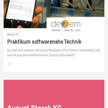
Berlin | IT
Prak­ti­kum soft­ware­na­he Tech­nik
Du hast dich in­ten­siv mit Linux/Raspber­ry Pi's/Py­thon be­schäf­tigt und
kannst pro­gram­mier­tech­ni­sche Lö­sung ent­wi­ckeln?