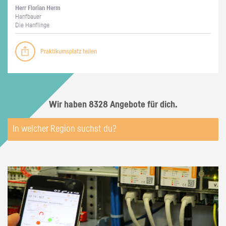
Herr Flo­ri­an Herm
Hanf­bau­er
Die Han­f­lin­ge
Praktikumsplatz teilen
Wir haben 8328 Angebote für dich.