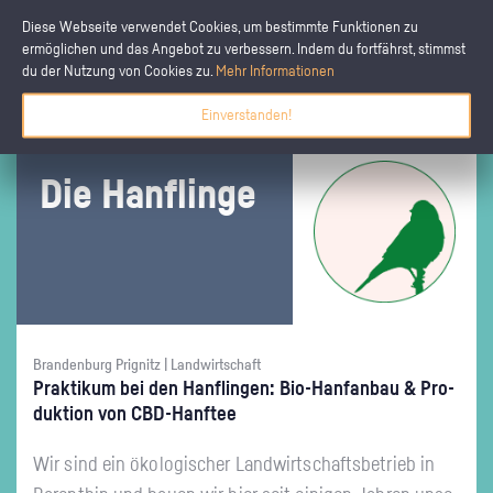
Diese Webseite verwendet Cookies, um bestimmte Funktionen zu
ermöglichen und das Angebot zu verbessern. Indem du fortfährst, stimmst
du der Nutzung von Cookies zu.
Mehr Informationen
Einverstanden!
Die Han­f­lin­ge
Brandenburg Prignitz | Landwirtschaft
Prak­ti­kum bei den Han­f­lin­gen: Bio-Hanf­an­bau & Pro­
duk­ti­on von CBD-Hanf­tee
Wir sind ein öko­lo­gi­scher Land­wirt­schafts­be­trieb in