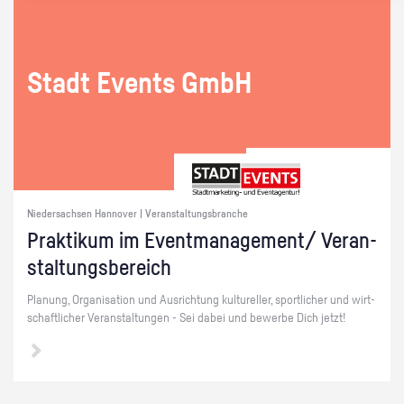
Stadt Events GmbH
Niedersachsen Hannover | Veranstaltungsbranche
Prak­ti­kum im Event­ma­nage­ment/ Ver­an­
stal­tungs­be­reich
Pla­nung, Or­ga­ni­sa­ti­on und Aus­rich­tung kul­tu­rel­ler, sport­li­cher und wirt­
schaft­li­cher Ver­an­stal­tun­gen - Sei dabei und be­wer­be Dich jetzt!