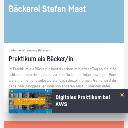
Bä­cke­rei Ste­fan Mast
Baden-Württemberg Biberach |
Prak­ti­kum als Bä­cker/in
Im Prak­ti­kum als Bä­cker/in hast du schon vom ers­ten Tag an die Mög­
lich­keit bei uns rich­tig dabei zu sein. Du kannst Teige ab­wie­gen, Back­
wa­ren for­men und selbst­ver­ständ­lich Bre­zeln for­men. Gerne wirst du
dabei von Jung­ge­sel­len oder von an­de­ren Aus­zu­bil­den­den un­ter­
stützt. Wir freu­en uns auf dich.
Digitales Praktikum bei
AWS