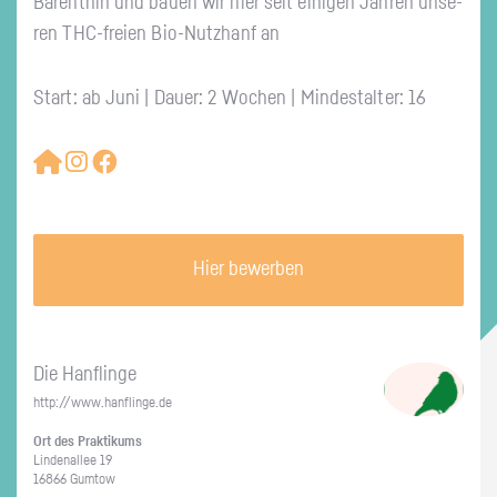
Ba­rent­hin und bauen wir hier seit ei­ni­gen Jah­ren un­se­
ren THC-frei­en Bio-Nutz­h­anf an
Start: ab Juni | Dauer: 2 Wochen | Mindestalter: 16
Hier bewerben
Die Han­f­lin­ge
http://​www.​hanflinge.​de
Ort des Prak­ti­kums
Lin­den­al­lee 19
16866 Gum­tow