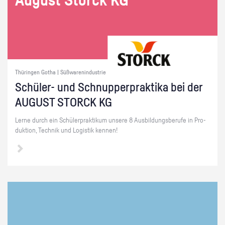
Au­gust Storck KG
Thüringen Gotha | Süßwarenindustrie
Schü­ler- und Schnup­per­prak­ti­ka bei der
AU­GUST STORCK KG
Lerne durch ein Schü­ler­prak­ti­kum un­se­re 8 Aus­bil­dungs­be­ru­fe in Pro­
duk­ti­on, Tech­nik und Lo­gis­tik ken­nen!