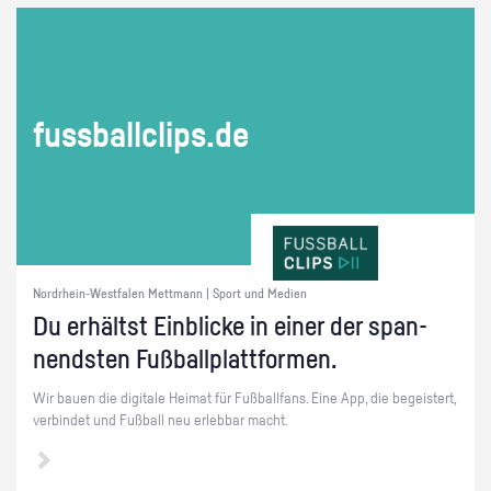
fuss­ball­clips.de
Nordrhein-Westfalen Mettmann | Sport und Medien
Du er­hältst Ein­bli­cke in einer der span­
nends­ten Fuß­ball­platt­for­men.
Wir bauen die di­gi­ta­le Hei­mat für Fuß­ball­fans. Eine App, die be­geis­tert,
ver­bin­det und Fuß­ball neu er­leb­bar macht.