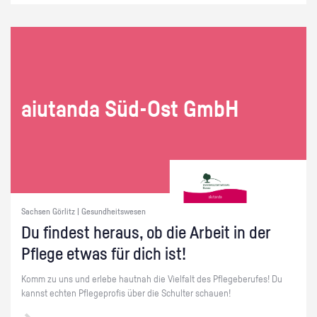
ai­utan­da Süd-Ost GmbH
Sachsen Görlitz | Gesundheitswesen
Du fin­dest her­aus, ob die Ar­beit in der
Pfle­ge etwas für dich ist!
Komm zu uns und er­le­be haut­nah die Viel­falt des Pfle­ge­be­ru­fes! Du
kannst ech­ten Pfle­ge­pro­fis über die Schul­ter schau­en!