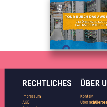
Unternehmen lohnt, wie man sich
auf dich neugier
Ort des Praktikums
Neptunstr. 19
vorbereitet und wie ein Vorab-Anruf
12526 Berlin
abläuft.
Frau Sandra Fischer
ANSA blumenfischer
RECHTLICHES
ÜBER 
Impressum
Kontakt
AGB
Über
schülerpr