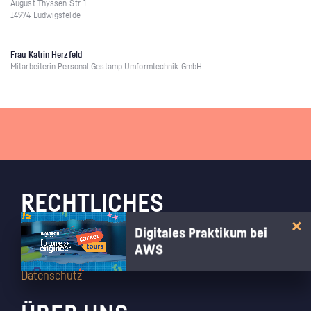
August-Thyssen-Str. 1
14974 Ludwigsfelde
Frau Katrin Herzfeld
Mitarbeiterin Personal Gestamp Umformtechnik GmbH
RECHTLICHES
Digitales Praktikum bei
Impressum
AWS
AGB
Datenschutz