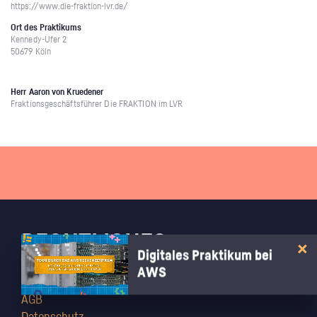
https://www.die-fraktion-lvr.de/
Ort des Praktikums
Kennedy-Ufer 2
50679 Köln
Herr Aaron von Kruedener
Fraktionsgeschäftsführer Die FRAKTION im LVR
RECHTLICHES
Digitales Praktikum bei
AWS
Impressum
AGB