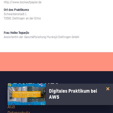
http://www.bockaufpapier.de
Ort des Praktikums
Schwalbenstadt 1
72581 Dettingen an der Erms
Frau Heike Teguejio
Assistentin der Geschäftsleitung Munksjö Dettingen GmbH
RECHTLICHES
Digitales Praktikum bei
AWS
Impressum
AGB