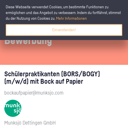
Diese Webseite verwendet Cookies, um bestimmte Funktionen zu
ermöglichen und das Angebot zu verbessern. Indem du fortfährst, stimmst
du der Nutzung von Cookies zu.
Mehr Informationen
Einverstanden!
Bewerbung
Schülerpraktikanten (BORS/BOGY)
(m/w/d) mit Bock auf Papier
bockaufpapier@munksjo.com
Munksjö Dettingen GmbH