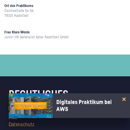
Ort des Praktikums
Öschlestraße 54-56
78315 Radolfzell
Frau Klara Wesle
Junior HR Generalist Aptar Radolfzell GmbH
RECHTLICHES
Digitales Praktikum bei
AWS
Impressum
AGB
Datenschutz