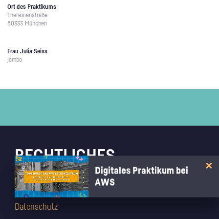
Ort des Praktikums
Theresienstraße
80333 München
Frau Julia Seiss
jambo
RECHTLICHES
Digitales Praktikum bei
AWS
Impressum
AGB
Datenschutz