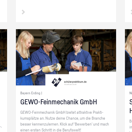
Bayern Erding |
N
GE­WO-Fein­me­cha­nik GmbH
S
GE­WO-Fein­me­cha­nik GmbH bie­tet at­trak­ti­ve Prak­ti­
kums­plät­ze an. Nutze deine Chan­ce, um die Bran­che
B
bes­ser ken­nen­zu­ler­nen. Klick auf 'Be­wer­ben' und mach
r­
i
einen ers­ten Schritt in die Be­rufs­welt!