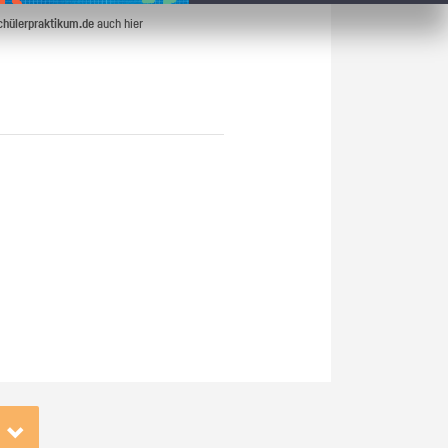
chülerpraktikum.de
auch hier