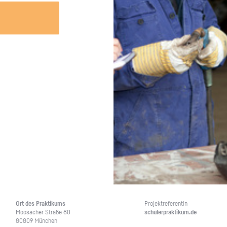
Unternehmen lohnt, wie man sich
auf dich neugier
vorbereitet und wie ein Vorab-Anruf
abläuft.
Ort des Prak­ti­kums
Pro­jekt­re­fe­ren­tin
Moo­sa­cher Stra­ße 80
schü­ler­prak­ti­kum.de
80809 Mün­chen