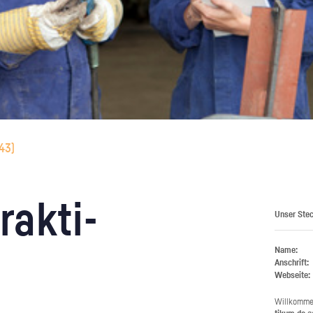
43
)
rak­ti­
Unser Stec
Name:
Anschrift:
Webseite:
Will­kom­m