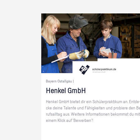
Bayern Ostallgäu |
Hen­kel GmbH
Hen­kel GmbH bie­tet dir ein Schü­ler­prak­ti­kum an. Ent­de
cke deine Ta­len­te und Fä­hig­kei­ten und pro­bie­re den B
rufs­all­tag aus. Wei­te­re In­for­ma­tio­nen be­kommst du mit
einem Klick auf 'Be­wer­ben'!