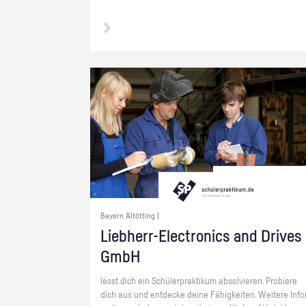
Bayern Altötting |
Lieb­herr-Elec­tro­nics and Dri­ves
GmbH
lässt dich ein Schü­ler­prak­ti­kum ab­sol­vie­ren. Pro­bie­re
dich aus und ent­de­cke deine Fä­hig­kei­ten. Wei­te­re In­fo