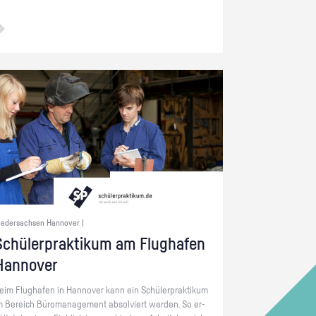
iedersachsen Hannover |
chü­ler­prak­ti­kum am Flug­ha­fen
Han­no­ver
eim Flug­ha­fen in Han­no­ver kann ein Schü­ler­prak­ti­kum
m Be­reich Bü­ro­ma­nage­ment ab­sol­viert wer­den. So er­