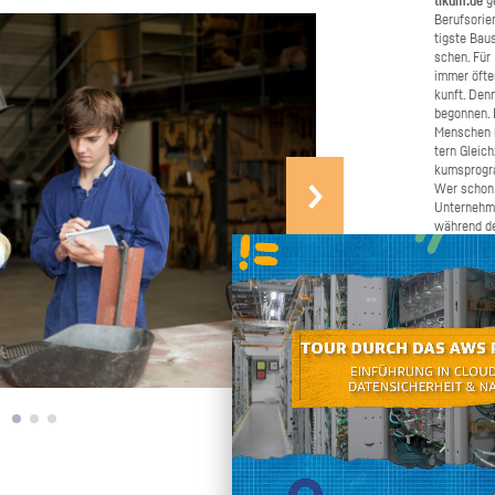
ti­kum.de
ge
Be­rufs­ori­
tigs­te Bau­
schen. Für B
immer öfter 
kunft. Denn
be­gon­nen.
Men­schen b
tern Gleich­
kums­pro­gr
Wer schon e
Un­ter­neh­
wäh­rend de
Schü­ler­pra
ma­chen. W
Bei­trag daz
schnel­ler u
chen Sie un
ren und gro
den Ju­gend­
Selbst an­pa­cken
an, wenn Si
nen oder we
möch­ten. W