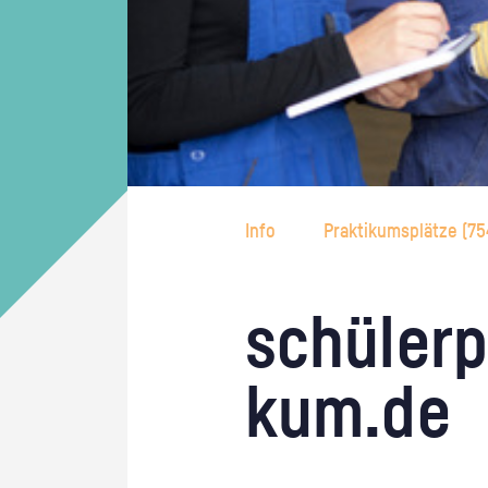
Info
Praktikumsplätze (
75
schü­ler­p
kum.de