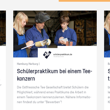
Hamburg Harburg |
B
Schü­ler­prak­ti­kum bei einem Tee­
S
kon­zern
­
e­
Die Ost­frie­si­sche Tee Ge­sell­schaft bie­tet Schü­lern die
b
Mög­lich­keit, wäh­rend eines Prak­ti­kums die Ar­beit in
l
einem Tee­kon­zern ken­nen­zu­ler­nen. Nä­he­re In­for­ma­tio­
a
nen fin­dest du unter "Be­wer­ben"!
K