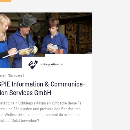
ayern Starnberg |
PIE In­for­ma­ti­on & Com­mu­ni­ca­
ti­on Ser­vices GmbH
ie­tet dir ein Schü­ler­prak­ti­kum an. Ent­de­cke deine Ta­
en­te und Fä­hig­kei­ten und pro­bie­re den Be­rufs­all­tag
us. Wei­te­re In­for­ma­tio­nen be­kommst du mit einem
lick auf 'Jetzt be­wer­ben'!