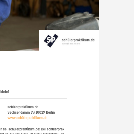
kbrief
schülerpraktikum.de
Sachsendamm 93
10829
Berlin
www.​schüler​prak​tiku​m.​de
en bei
schü­ler­prak­ti­kum.de
! Bei
schü­ler­prak­