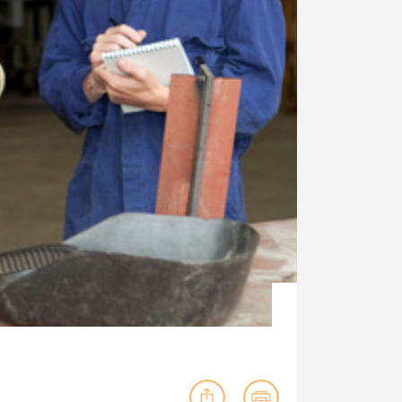
ig machst.
deinem Schülerpraktikum und die
Polizei-Ausbildung schon heute in
virtueller Realität!