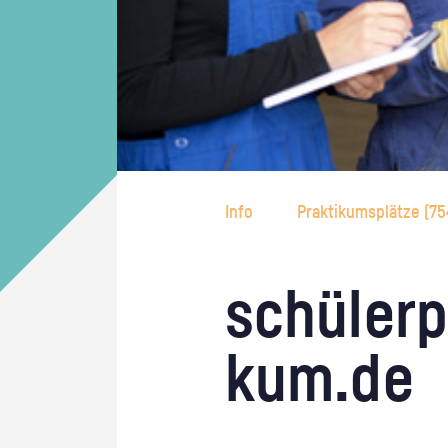
Info
Praktikumsplätze (
75
schü­ler­p
kum.de