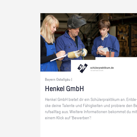
Bayern Ostallgäu |
Hen­kel GmbH
Hen­kel GmbH bie­tet dir ein Schü­ler­prak­ti­kum an. Ent­de
cke deine Ta­len­te und Fä­hig­kei­ten und pro­bie­re den B
rufs­all­tag aus. Wei­te­re In­for­ma­tio­nen be­kommst du mit
einem Klick auf 'Be­wer­ben'!