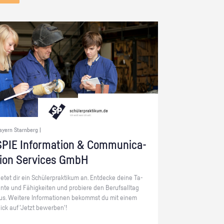
ayern Starnberg |
PIE In­for­ma­ti­on & Com­mu­ni­ca­
ti­on Ser­vices GmbH
ie­tet dir ein Schü­ler­prak­ti­kum an. Ent­de­cke deine Ta­
en­te und Fä­hig­kei­ten und pro­bie­re den Be­rufs­all­tag
us. Wei­te­re In­for­ma­tio­nen be­kommst du mit einem
lick auf 'Jetzt be­wer­ben'!