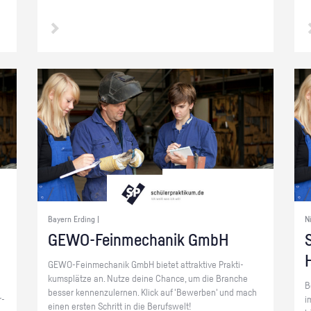
Bayern Erding |
N
GE­WO-Fein­me­cha­nik GmbH
S
GE­WO-Fein­me­cha­nik GmbH bie­tet at­trak­ti­ve Prak­ti­
kums­plät­ze an. Nutze deine Chan­ce, um die Bran­che
B
bes­ser ken­nen­zu­ler­nen. Klick auf 'Be­wer­ben' und mach
r­
i
einen ers­ten Schritt in die Be­rufs­welt!