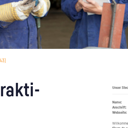
43
)
rak­ti­
Unser Stec
Name:
Anschrift:
Webseite:
Will­kom­m