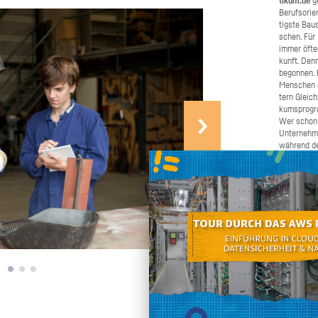
ti­kum.de
ge
Be­rufs­ori­
tigs­te Bau­
schen. Für B
immer öfter 
kunft. Denn
be­gon­nen.
Men­schen b
tern Gleich­
kums­pro­gr
Wer schon e
Un­ter­neh­
wäh­rend de
Schü­ler­pra
ma­chen. W
Bei­trag daz
schnel­ler u
chen Sie un
ren und gro
den Ju­gend­
Selbst an­pa­cken
an, wenn Si
nen oder we
möch­ten. W