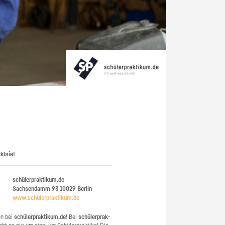
kbrief
schülerpraktikum.de
Sachsendamm 93
10829
Berlin
www.​schüler​prak​tiku​m.​de
en bei
schü­ler­prak­ti­kum.de
! Bei
schü­ler­prak­