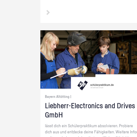
Bayern Altötting |
Lieb­herr-Elec­tro­nics and Dri­ves
GmbH
lässt dich ein Schü­ler­prak­ti­kum ab­sol­vie­ren. Pro­bie­re
dich aus und ent­de­cke deine Fä­hig­kei­ten. Wei­te­re In­fo