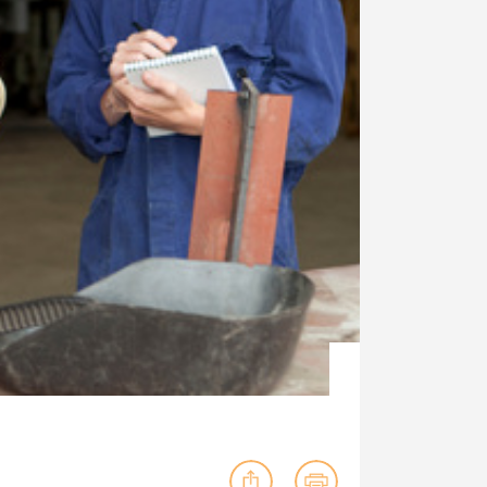
ig machst.
deinem Schülerpraktikum und die
Polizei-Ausbildung schon heute in
virtueller Realität!