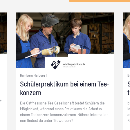
Hamburg Harburg |
B
Schü­ler­prak­ti­kum bei einem Tee­
S
kon­zern
­
e­
Die Ost­frie­si­sche Tee Ge­sell­schaft bie­tet Schü­lern die
b
Mög­lich­keit, wäh­rend eines Prak­ti­kums die Ar­beit in
l
einem Tee­kon­zern ken­nen­zu­ler­nen. Nä­he­re In­for­ma­tio­
a
nen fin­dest du unter "Be­wer­ben"!
K