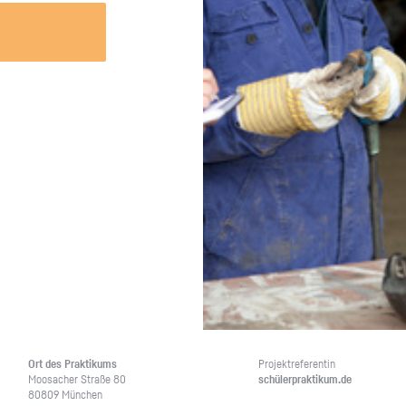
Unternehmen lohnt, wie man sich
auf dich neugier
vorbereitet und wie ein Vorab-Anruf
abläuft.
Ort des Prak­ti­kums
Pro­jekt­re­fe­ren­tin
Moo­sa­cher Stra­ße 80
schü­ler­prak­ti­kum.de
80809 Mün­chen