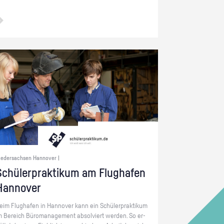
iedersachsen Hannover |
chü­ler­prak­ti­kum am Flug­ha­fen
Han­no­ver
eim Flug­ha­fen in Han­no­ver kann ein Schü­ler­prak­ti­kum
m Be­reich Bü­ro­ma­nage­ment ab­sol­viert wer­den. So er­