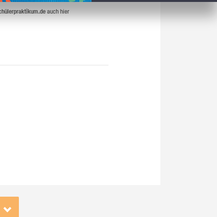
chülerpraktikum.de
auch hier