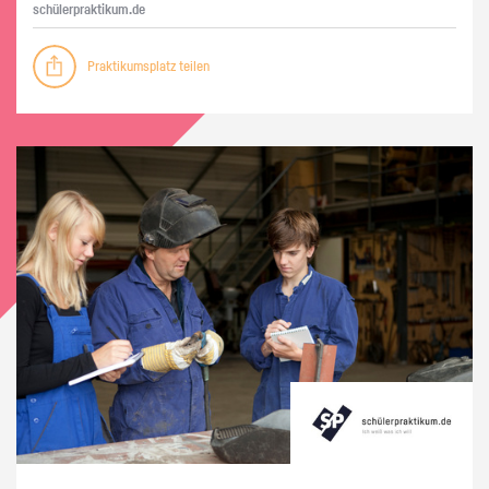
schü­ler­prak­ti­kum.de
Praktikumsplatz teilen