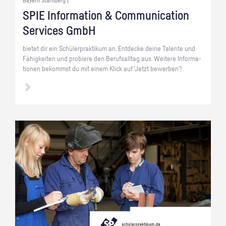
Bayern Starnberg |
SPIE In­for­ma­ti­on & Com­mu­ni­ca­ti­on
Ser­vices GmbH
bie­tet dir ein Schü­ler­prak­ti­kum an. Ent­de­cke deine Ta­len­te und
Fä­hig­kei­ten und pro­bie­re den Be­rufs­all­tag aus. Wei­te­re In­for­ma­
tio­nen be­kommst du mit einem Klick auf 'Jetzt be­wer­ben'!