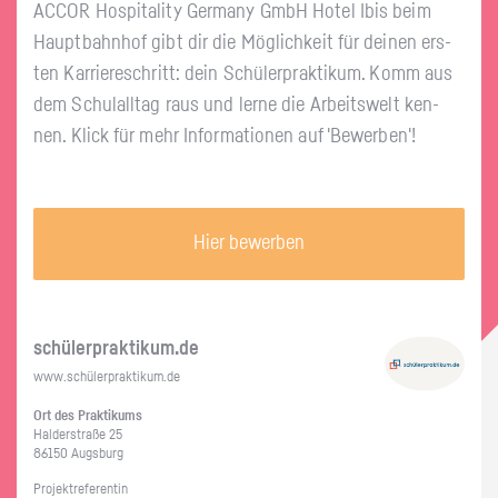
ACCOR Hos­pi­ta­li­ty Ger­ma­ny GmbH Hotel Ibis beim
Haupt­bahn­hof gibt dir die Mög­lich­keit für dei­nen ers­
ten Kar­rie­re­schritt: dein Schü­ler­prak­ti­kum. Komm aus
dem Schul­all­tag raus und lerne die Ar­beits­welt ken­
nen. Klick für mehr In­for­ma­tio­nen auf 'Be­wer­ben'!
Hier bewerben
schü­ler­prak­ti­kum.de
www.​schüler​prak​tiku​m.​de
Ort des Prak­ti­kums
Hal­der­stra­ße 25
86150 Augs­burg
Pro­jekt­re­fe­ren­tin