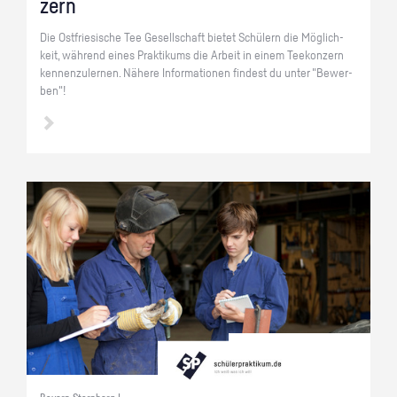
zern
Die Ost­frie­si­sche Tee Ge­sell­schaft bie­tet Schü­lern die Mög­lich­
keit, wäh­rend eines Prak­ti­kums die Ar­beit in einem Tee­kon­zern
ken­nen­zu­ler­nen. Nä­he­re In­for­ma­tio­nen fin­dest du unter "Be­wer­
ben"!