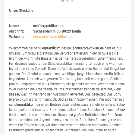
Unser Steckbrief
Name:
schülerpraktikum.de
Anschrift:
Sachsendamm 93
10829
Berlin
Webseite:
www.​schüler​prak​tiku​m.​de
Will­kom­men bei
schü­ler­prak­ti­kum.de
! Bei
schü­ler­prak­ti­kum.de
geht es nur
um eins: um Schü­ler­prak­ti­ka! Die Be­rufs­ori­en­tie­rung in der Schu­le ist viel­
leicht der wich­tigs­te Bau­stein in der Kar­rie­re­vor­be­rei­tung jun­ger Men­schen.
Für Be­trie­be be­deu­tet ein Schü­ler­prak­ti­kum immer öfter auch eine wich­ti­ge
In­ves­ti­ti­on in die Zu­kunft. Denn der Wett­be­werb um die Bes­ten hat längst be­
gon­nen. Damit wird es auch immer wich­ti­ger, junge Men­schen be­reits früh zu
be­geis­tern. Ab­bruch war ges­tern Gleich­zei­tig kann mit einem guten Schü­ler­
prak­ti­kums­pro­gramm die Ab­bre­cher­quo­te ge­senkt wer­den. Wer schon ein­mal
zwei Wo­chen die Ar­beits­ab­läu­fe im Un­ter­neh­men ken­nen ge­lernt hat, weiß
bes­ser, was ihn wäh­rend der Aus­bil­dung er­war­tet. Das be­deu­tet: Das Schü­
ler­prak­ti­kum ist rich­tig sinn­voll. Und es kann Spaß ma­chen. Wir möch­ten mit
schü­ler­prak­ti­kum.de
einen Bei­trag dazu leis­ten, dass Schü­le­rin­nen und Schü­
ler schnel­ler und in­tui­ti­ver Prak­ti­kums­plät­ze fin­den. Spre­chen Sie uns an! Au­
ßer­dem möch­ten wir klei­nen, mitt­le­ren und gro­ßen Be­trie­ben eine Platt­form
bie­ten, um sich den Ju­gend­li­chen vor­zu­stel­len. Schrei­ben Sie uns gerne an,
wenn Sie Fra­gen haben, wir Ihnen wei­ter­hel­fen kön­nen oder wenn Sie einen
Prak­ti­kums­platz ein­stel­len möch­ten. Wir freu­en uns, von Ihnen zu hören.