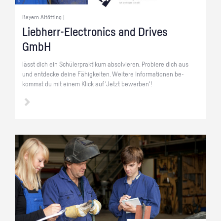
Bayern Altötting |
Lieb­herr-Elec­tro­nics and Dri­ves
GmbH
lässt dich ein Schü­ler­prak­ti­kum ab­sol­vie­ren. Pro­bie­re dich aus
und ent­de­cke deine Fä­hig­kei­ten. Wei­te­re In­for­ma­tio­nen be­
kommst du mit einem Klick auf 'Jetzt be­wer­ben'!