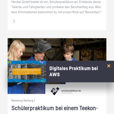
Hen­kel GmbH bie­tet dir ein Schü­ler­prak­ti­kum an. Ent­de­cke deine
Ta­len­te und Fä­hig­kei­ten und pro­bie­re den Be­rufs­all­tag aus. Wei­
te­re In­for­ma­tio­nen be­kommst du mit einem Klick auf 'Be­wer­ben'!
Digitales Praktikum bei
AWS
Hamburg Harburg |
Schü­ler­prak­ti­kum bei einem Tee­kon­