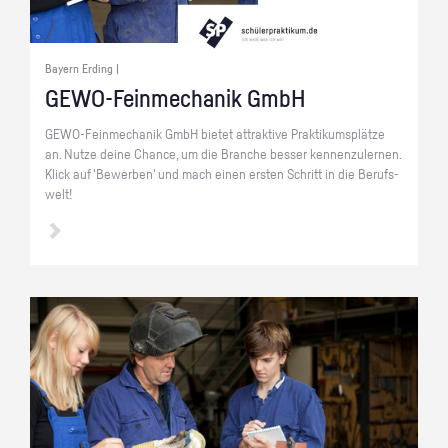
Bayern Erding |
GE­WO-Fein­me­cha­nik GmbH
GE­WO-Fein­me­cha­nik GmbH bie­tet at­trak­ti­ve Prak­ti­kums­plät­ze
an. Nutze deine Chan­ce, um die Bran­che bes­ser ken­nen­zu­ler­nen.
Klick auf 'Be­wer­ben' und mach einen ers­ten Schritt in die Be­rufs­
welt!