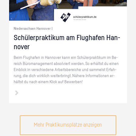
Niedersachsen Hannover |
Schü­ler­prak­ti­kum am Flug­ha­fen Han­
no­ver
Beim Flug­ha­fen in Han­no­ver kann ein Schü­ler­prak­ti­kum im Be­
reich Bü­ro­ma­nage­ment ab­sol­viert wer­den. So er­hältst du einen
Ein­blick in ver­schie­de­ne Ar­beits­be­rei­che und sam­melst Er­fah­
rung, die dich wirk­lich wei­ter­bringt. Nä­he­re In­for­ma­tio­nen er­
hältst du nach einem Klick auf Be­wer­ben!
Mehr Praktikumsplätze anzeigen