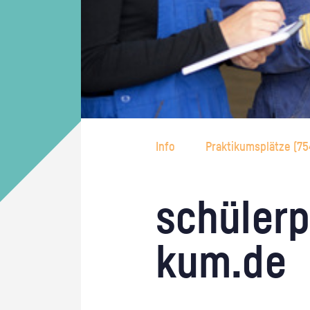
Info
Praktikumsplätze (
75
schü­ler­p
kum.de