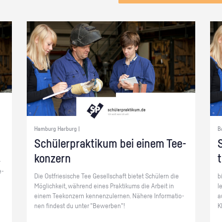
Hamburg Harburg |
B
Schü­ler­prak­ti­kum bei einem Tee­
S
kon­zern
­
e­
Die Ost­frie­si­sche Tee Ge­sell­schaft bie­tet Schü­lern die
b
Mög­lich­keit, wäh­rend eines Prak­ti­kums die Ar­beit in
l
einem Tee­kon­zern ken­nen­zu­ler­nen. Nä­he­re In­for­ma­tio­
a
nen fin­dest du unter "Be­wer­ben"!
K