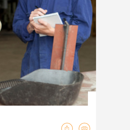
ig machst.
deinem Schülerpraktikum und die
Polizei-Ausbildung schon heute in
virtueller Realität!