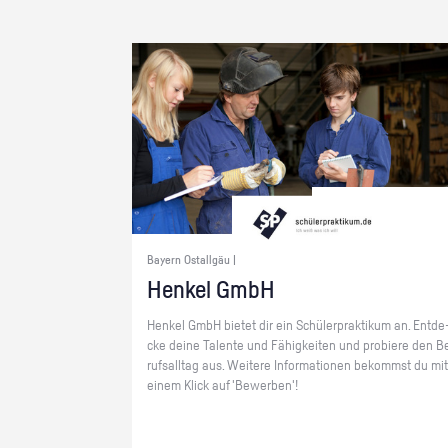
Bayern Ostallgäu |
Hen­kel GmbH
Hen­kel GmbH bie­tet dir ein Schü­ler­prak­ti­kum an. Ent­de
cke deine Ta­len­te und Fä­hig­kei­ten und pro­bie­re den B
rufs­all­tag aus. Wei­te­re In­for­ma­tio­nen be­kommst du mit
einem Klick auf 'Be­wer­ben'!