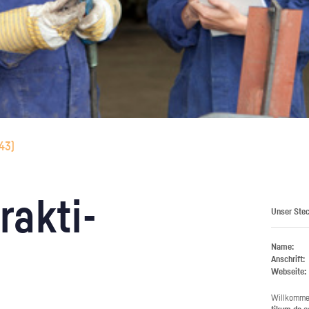
43
)
rak­ti­
Unser Stec
Name:
Anschrift:
Webseite:
Will­kom­m