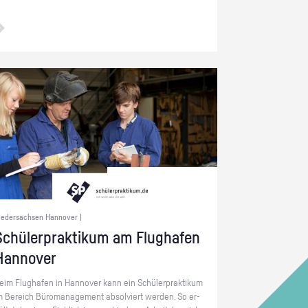
iedersachsen Hannover |
chü­ler­prak­ti­kum am Flug­ha­fen
Han­no­ver
eim Flug­ha­fen in Han­no­ver kann ein Schü­ler­prak­ti­kum
m Be­reich Bü­ro­ma­nage­ment ab­sol­viert wer­den. So er­