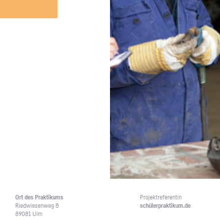
Unternehmen lohnt, wie man sich
auf dich neugier
vorbereitet und wie ein Vorab-Anruf
abläuft.
Ort des Prak­ti­kums
Pro­jekt­re­fe­ren­tin
Ried­wie­sen­weg 8
schü­ler­prak­ti­kum.de
89081 Ulm