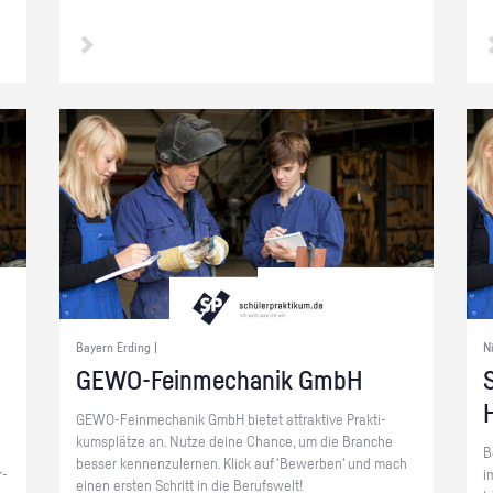
Bayern Erding |
N
GE­WO-Fein­me­cha­nik GmbH
S
GE­WO-Fein­me­cha­nik GmbH bie­tet at­trak­ti­ve Prak­ti­
kums­plät­ze an. Nutze deine Chan­ce, um die Bran­che
B
bes­ser ken­nen­zu­ler­nen. Klick auf 'Be­wer­ben' und mach
r­
i
einen ers­ten Schritt in die Be­rufs­welt!