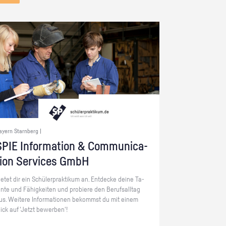
ayern Starnberg |
PIE In­for­ma­ti­on & Com­mu­ni­ca­
ti­on Ser­vices GmbH
ie­tet dir ein Schü­ler­prak­ti­kum an. Ent­de­cke deine Ta­
en­te und Fä­hig­kei­ten und pro­bie­re den Be­rufs­all­tag
us. Wei­te­re In­for­ma­tio­nen be­kommst du mit einem
lick auf 'Jetzt be­wer­ben'!