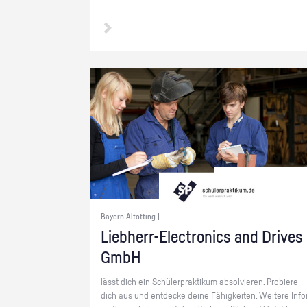
Bayern Altötting |
Lieb­herr-Elec­tro­nics and Dri­ves
GmbH
lässt dich ein Schü­ler­prak­ti­kum ab­sol­vie­ren. Pro­bie­re
dich aus und ent­de­cke deine Fä­hig­kei­ten. Wei­te­re In­fo