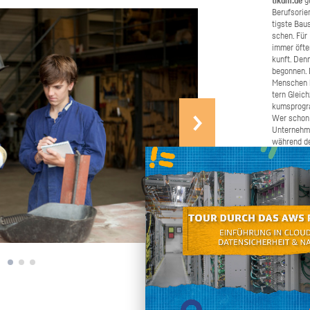
ti­kum.de
ge
Be­rufs­ori­
tigs­te Bau­
schen. Für B
immer öfter 
kunft. Denn
be­gon­nen.
Men­schen b
tern Gleich­
kums­pro­gr
Wer schon e
Un­ter­neh­
wäh­rend de
Schü­ler­pra
ma­chen. W
Bei­trag daz
schnel­ler u
chen Sie un
ren und gro
den Ju­gend­
Selbst an­pa­cken
an, wenn Si
nen oder we
möch­ten. W