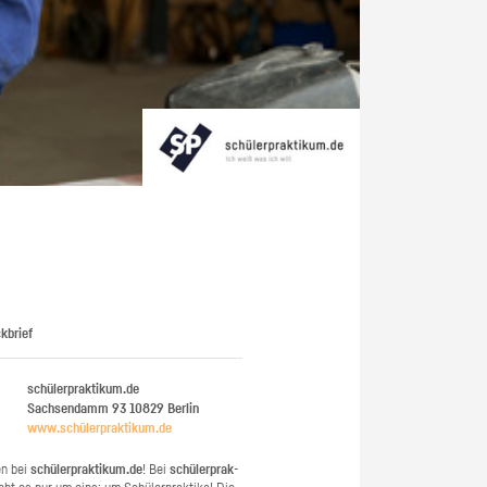
kbrief
schülerpraktikum.de
Sachsendamm 93
10829
Berlin
www.​schüler​prak​tiku​m.​de
en bei
schü­ler­prak­ti­kum.de
! Bei
schü­ler­prak­