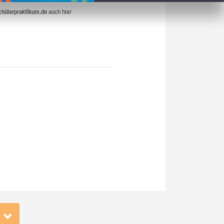
chülerpraktikum.de
auch hier