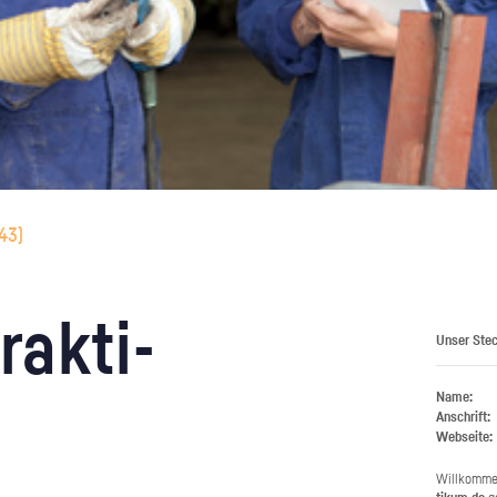
43
)
rak­ti­
Unser Stec
Name:
Anschrift:
Webseite:
Will­kom­m