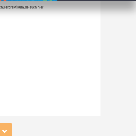
chülerpraktikum.de
auch hier