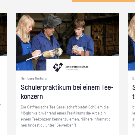
Hamburg Harburg |
B
Schü­ler­prak­ti­kum bei einem Tee­
S
kon­zern
­
e­
Die Ost­frie­si­sche Tee Ge­sell­schaft bie­tet Schü­lern die
b
Mög­lich­keit, wäh­rend eines Prak­ti­kums die Ar­beit in
l
einem Tee­kon­zern ken­nen­zu­ler­nen. Nä­he­re In­for­ma­tio­
a
nen fin­dest du unter "Be­wer­ben"!
K