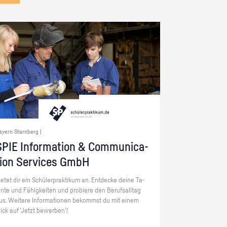
ayern Starnberg |
PIE In­for­ma­ti­on & Com­mu­ni­ca­
ti­on Ser­vices GmbH
ie­tet dir ein Schü­ler­prak­ti­kum an. Ent­de­cke deine Ta­
en­te und Fä­hig­kei­ten und pro­bie­re den Be­rufs­all­tag
us. Wei­te­re In­for­ma­tio­nen be­kommst du mit einem
lick auf 'Jetzt be­wer­ben'!