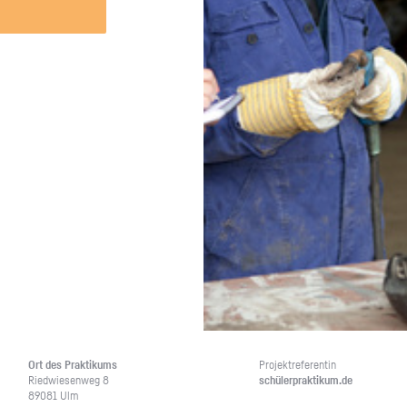
Unternehmen lohnt, wie man sich
auf dich neugier
vorbereitet und wie ein Vorab-Anruf
abläuft.
Ort des Prak­ti­kums
Pro­jekt­re­fe­ren­tin
Ried­wie­sen­weg 8
schü­ler­prak­ti­kum.de
89081 Ulm