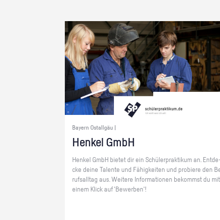
Bayern Ostallgäu |
Hen­kel GmbH
Hen­kel GmbH bie­tet dir ein Schü­ler­prak­ti­kum an. Ent­de
cke deine Ta­len­te und Fä­hig­kei­ten und pro­bie­re den B
rufs­all­tag aus. Wei­te­re In­for­ma­tio­nen be­kommst du mit
einem Klick auf 'Be­wer­ben'!