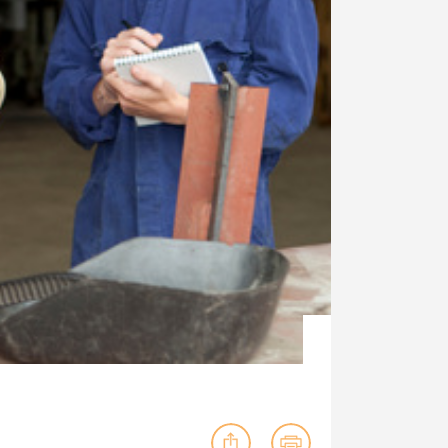
ig machst.
deinem Schülerpraktikum und die
Polizei-Ausbildung schon heute in
virtueller Realität!