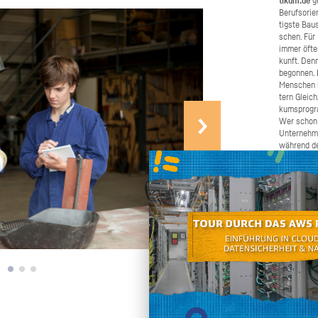
ti­kum.de
ge
Be­rufs­ori­
tigs­te Bau­
schen. Für B
immer öfter 
kunft. Denn
be­gon­nen.
Men­schen b
tern Gleich­
kums­pro­gr
Wer schon e
Un­ter­neh­
wäh­rend de
Schü­ler­pra
ma­chen. W
Bei­trag daz
schnel­ler u
chen Sie un
ren und gro
den Ju­gend­
Selbst an­pa­cken
an, wenn Si
nen oder we
möch­ten. W