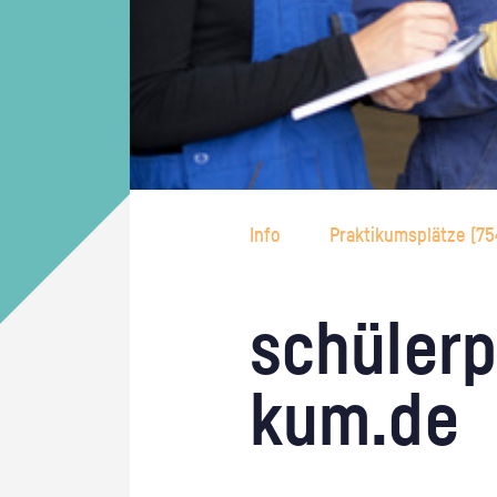
Info
Praktikumsplätze (
75
schü­ler­p
kum.de