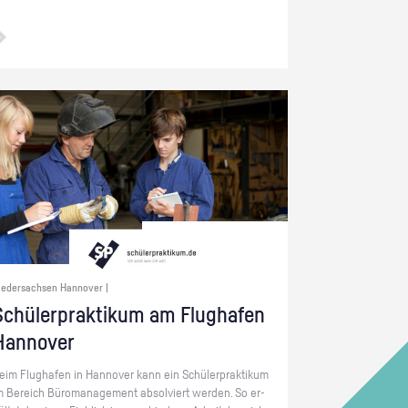
iedersachsen Hannover |
chü­ler­prak­ti­kum am Flug­ha­fen
Han­no­ver
eim Flug­ha­fen in Han­no­ver kann ein Schü­ler­prak­ti­kum
m Be­reich Bü­ro­ma­nage­ment ab­sol­viert wer­den. So er­