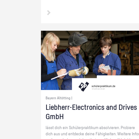
Bayern Altötting |
Lieb­herr-Elec­tro­nics and Dri­ves
GmbH
lässt dich ein Schü­ler­prak­ti­kum ab­sol­vie­ren. Pro­bie­re
dich aus und ent­de­cke deine Fä­hig­kei­ten. Wei­te­re In­fo