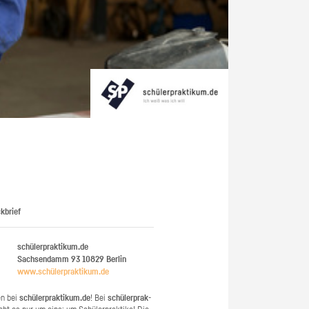
kbrief
schülerpraktikum.de
Sachsendamm 93
10829
Berlin
www.​schüler​prak​tiku​m.​de
en bei
schü­ler­prak­ti­kum.de
! Bei
schü­ler­prak­