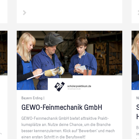
Bayern Erding |
N
GE­WO-Fein­me­cha­nik GmbH
S
GE­WO-Fein­me­cha­nik GmbH bie­tet at­trak­ti­ve Prak­ti­
kums­plät­ze an. Nutze deine Chan­ce, um die Bran­che
B
bes­ser ken­nen­zu­ler­nen. Klick auf 'Be­wer­ben' und mach
r­
i
einen ers­ten Schritt in die Be­rufs­welt!