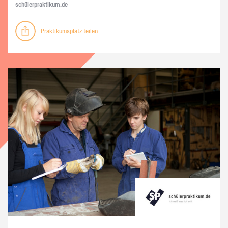
schü­ler­prak­ti­kum.de
Praktikumsplatz teilen