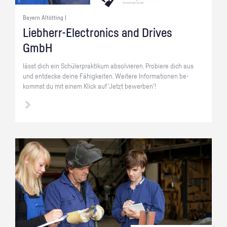
Bayern Altötting |
Lieb­herr-Elec­tro­nics and Dri­ves
GmbH
lässt dich ein Schü­ler­prak­ti­kum ab­sol­vie­ren. Pro­bie­re dich aus
und ent­de­cke deine Fä­hig­kei­ten. Wei­te­re In­for­ma­tio­nen be­
kommst du mit einem Klick auf 'Jetzt be­wer­ben'!