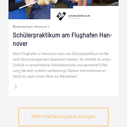
Niedersachsen Hannover |
Schü­ler­prak­ti­kum am Flug­ha­fen Han­
no­ver
Beim Flug­ha­fen in Han­no­ver kann ein Schü­ler­prak­ti­kum im Be­
reich Bü­ro­ma­nage­ment ab­sol­viert wer­den. So er­hältst du einen
Ein­blick in ver­schie­de­ne Ar­beits­be­rei­che und sam­melst Er­fah­
rung, die dich wirk­lich wei­ter­bringt. Nä­he­re In­for­ma­tio­nen er­
hältst du nach einem Klick auf Be­wer­ben!
Mehr Praktikumsplätze anzeigen