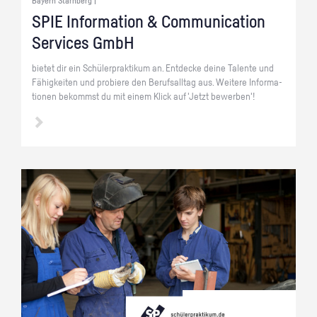
Bayern Starnberg |
SPIE In­for­ma­ti­on & Com­mu­ni­ca­ti­on
Ser­vices GmbH
bie­tet dir ein Schü­ler­prak­ti­kum an. Ent­de­cke deine Ta­len­te und
Fä­hig­kei­ten und pro­bie­re den Be­rufs­all­tag aus. Wei­te­re In­for­ma­
tio­nen be­kommst du mit einem Klick auf 'Jetzt be­wer­ben'!