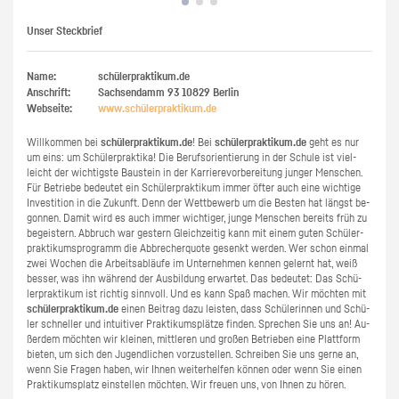
Unser Steckbrief
Name:
schülerpraktikum.de
Anschrift:
Sachsendamm 93
10829
Berlin
Webseite:
www.​schüler​prak​tiku​m.​de
Will­kom­men bei
schü­ler­prak­ti­kum.de
! Bei
schü­ler­prak­ti­kum.de
geht es nur
um eins: um Schü­ler­prak­ti­ka! Die Be­rufs­ori­en­tie­rung in der Schu­le ist viel­
leicht der wich­tigs­te Bau­stein in der Kar­rie­re­vor­be­rei­tung jun­ger Men­schen.
Für Be­trie­be be­deu­tet ein Schü­ler­prak­ti­kum immer öfter auch eine wich­ti­ge
In­ves­ti­ti­on in die Zu­kunft. Denn der Wett­be­werb um die Bes­ten hat längst be­
gon­nen. Damit wird es auch immer wich­ti­ger, junge Men­schen be­reits früh zu
be­geis­tern. Ab­bruch war ges­tern Gleich­zei­tig kann mit einem guten Schü­ler­
prak­ti­kums­pro­gramm die Ab­bre­cher­quo­te ge­senkt wer­den. Wer schon ein­mal
zwei Wo­chen die Ar­beits­ab­läu­fe im Un­ter­neh­men ken­nen ge­lernt hat, weiß
bes­ser, was ihn wäh­rend der Aus­bil­dung er­war­tet. Das be­deu­tet: Das Schü­
ler­prak­ti­kum ist rich­tig sinn­voll. Und es kann Spaß ma­chen. Wir möch­ten mit
schü­ler­prak­ti­kum.de
einen Bei­trag dazu leis­ten, dass Schü­le­rin­nen und Schü­
ler schnel­ler und in­tui­ti­ver Prak­ti­kums­plät­ze fin­den. Spre­chen Sie uns an! Au­
ßer­dem möch­ten wir klei­nen, mitt­le­ren und gro­ßen Be­trie­ben eine Platt­form
bie­ten, um sich den Ju­gend­li­chen vor­zu­stel­len. Schrei­ben Sie uns gerne an,
wenn Sie Fra­gen haben, wir Ihnen wei­ter­hel­fen kön­nen oder wenn Sie einen
Prak­ti­kums­platz ein­stel­len möch­ten. Wir freu­en uns, von Ihnen zu hören.