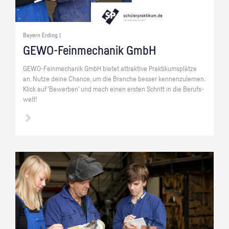
Bayern Erding |
GE­WO-Fein­me­cha­nik GmbH
GE­WO-Fein­me­cha­nik GmbH bie­tet at­trak­ti­ve Prak­ti­kums­plät­ze
an. Nutze deine Chan­ce, um die Bran­che bes­ser ken­nen­zu­ler­nen.
Klick auf 'Be­wer­ben' und mach einen ers­ten Schritt in die Be­rufs­
welt!