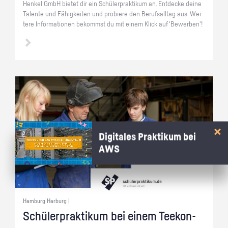
Hen­kel GmbH bie­tet dir ein Schü­ler­prak­ti­kum an. Ent­de­cke deine
Ta­len­te und Fä­hig­kei­ten und pro­bie­re den Be­rufs­all­tag aus. Wei­
te­re In­for­ma­tio­nen be­kommst du mit einem Klick auf 'Be­wer­ben'!
Digitales Praktikum bei
AWS
Hamburg Harburg |
Schü­ler­prak­ti­kum bei einem Tee­kon­