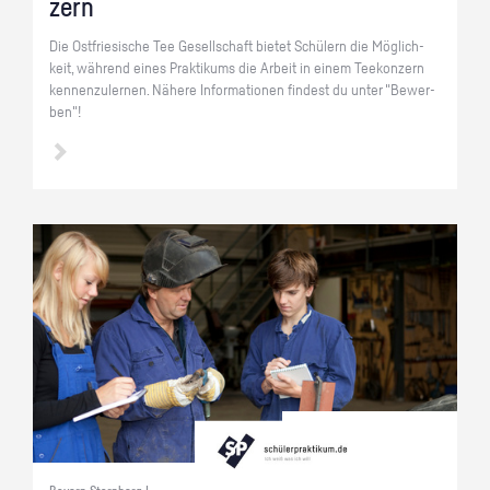
zern
Die Ost­frie­si­sche Tee Ge­sell­schaft bie­tet Schü­lern die Mög­lich­
keit, wäh­rend eines Prak­ti­kums die Ar­beit in einem Tee­kon­zern
ken­nen­zu­ler­nen. Nä­he­re In­for­ma­tio­nen fin­dest du unter "Be­wer­
ben"!