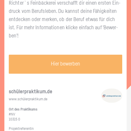
Rich­ter`s Fein­bä­cke­rei ver­schafft dir einen ers­ten Ein­
druck vom Be­rufs­le­ben. Du kannst deine Fä­hig­kei­ten
ent­de­cken oder mer­ken, ob der Beruf etwas für dich
ist. Für mehr In­for­ma­tio­nen kli­cke ein­fach auf 'Be­wer­
ben'!
Hier bewerben
schü­ler­prak­ti­kum.de
www.​schüler​prak​tiku​m.​de
Ort des Prak­ti­kums
#NV
10315 0
Pro­jekt­re­fe­ren­tin