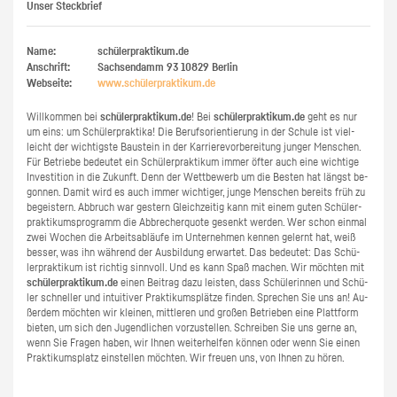
Unser Steckbrief
Name:
schülerpraktikum.de
Anschrift:
Sachsendamm 93
10829
Berlin
Webseite:
www.​schüler​prak​tiku​m.​de
Will­kom­men bei
schü­ler­prak­ti­kum.de
! Bei
schü­ler­prak­ti­kum.de
geht es nur
um eins: um Schü­ler­prak­ti­ka! Die Be­rufs­ori­en­tie­rung in der Schu­le ist viel­
leicht der wich­tigs­te Bau­stein in der Kar­rie­re­vor­be­rei­tung jun­ger Men­schen.
Für Be­trie­be be­deu­tet ein Schü­ler­prak­ti­kum immer öfter auch eine wich­ti­ge
In­ves­ti­ti­on in die Zu­kunft. Denn der Wett­be­werb um die Bes­ten hat längst be­
gon­nen. Damit wird es auch immer wich­ti­ger, junge Men­schen be­reits früh zu
be­geis­tern. Ab­bruch war ges­tern Gleich­zei­tig kann mit einem guten Schü­ler­
prak­ti­kums­pro­gramm die Ab­bre­cher­quo­te ge­senkt wer­den. Wer schon ein­mal
zwei Wo­chen die Ar­beits­ab­läu­fe im Un­ter­neh­men ken­nen ge­lernt hat, weiß
bes­ser, was ihn wäh­rend der Aus­bil­dung er­war­tet. Das be­deu­tet: Das Schü­
ler­prak­ti­kum ist rich­tig sinn­voll. Und es kann Spaß ma­chen. Wir möch­ten mit
schü­ler­prak­ti­kum.de
einen Bei­trag dazu leis­ten, dass Schü­le­rin­nen und Schü­
ler schnel­ler und in­tui­ti­ver Prak­ti­kums­plät­ze fin­den. Spre­chen Sie uns an! Au­
ßer­dem möch­ten wir klei­nen, mitt­le­ren und gro­ßen Be­trie­ben eine Platt­form
bie­ten, um sich den Ju­gend­li­chen vor­zu­stel­len. Schrei­ben Sie uns gerne an,
wenn Sie Fra­gen haben, wir Ihnen wei­ter­hel­fen kön­nen oder wenn Sie einen
Prak­ti­kums­platz ein­stel­len möch­ten. Wir freu­en uns, von Ihnen zu hören.