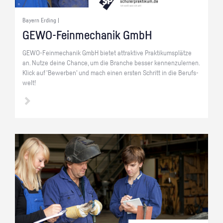
Bayern Erding |
GE­WO-Fein­me­cha­nik GmbH
GE­WO-Fein­me­cha­nik GmbH bie­tet at­trak­ti­ve Prak­ti­kums­plät­ze
an. Nutze deine Chan­ce, um die Bran­che bes­ser ken­nen­zu­ler­nen.
Klick auf 'Be­wer­ben' und mach einen ers­ten Schritt in die Be­rufs­
welt!