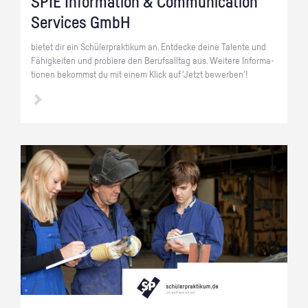
SPIE In­for­ma­ti­on & Com­mu­ni­ca­ti­on
Ser­vices GmbH
bie­tet dir ein Schü­ler­prak­ti­kum an. Ent­de­cke deine Ta­len­te und
Fä­hig­kei­ten und pro­bie­re den Be­rufs­all­tag aus. Wei­te­re In­for­ma­
tio­nen be­kommst du mit einem Klick auf 'Jetzt be­wer­ben'!