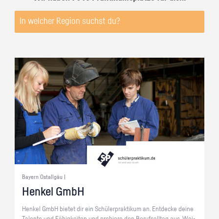
Bayern Ostallgäu |
Hen­kel GmbH
Hen­kel GmbH bie­tet dir ein Schü­ler­prak­ti­kum an. Ent­de­cke deine