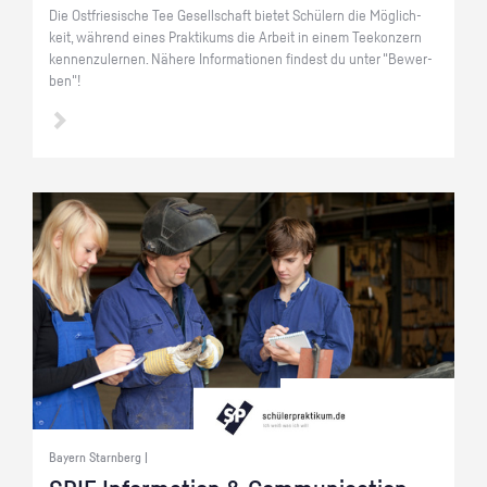
Die Ost­frie­si­sche Tee Ge­sell­schaft bie­tet Schü­lern die Mög­lich­
keit, wäh­rend eines Prak­ti­kums die Ar­beit in einem Tee­kon­zern
ken­nen­zu­ler­nen. Nä­he­re In­for­ma­tio­nen fin­dest du unter "Be­wer­
ben"!
Bayern Starnberg |