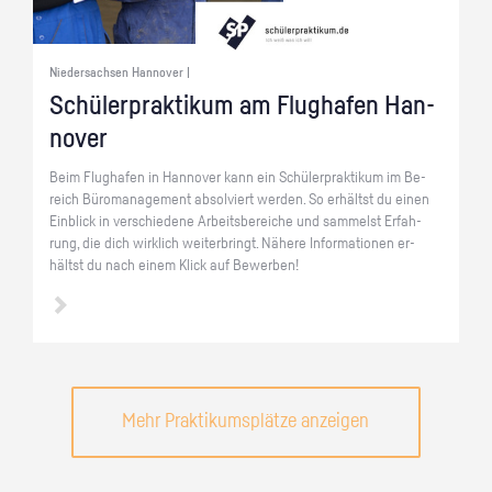
Niedersachsen Hannover |
Schü­ler­prak­ti­kum am Flug­ha­fen Han­
no­ver
Beim Flug­ha­fen in Han­no­ver kann ein Schü­ler­prak­ti­kum im Be­
reich Bü­ro­ma­nage­ment ab­sol­viert wer­den. So er­hältst du einen
Ein­blick in ver­schie­de­ne Ar­beits­be­rei­che und sam­melst Er­fah­
rung, die dich wirk­lich wei­ter­bringt. Nä­he­re In­for­ma­tio­nen er­
hältst du nach einem Klick auf Be­wer­ben!
Mehr Praktikumsplätze anzeigen