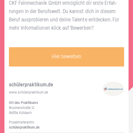
CKF Fein­me­cha­nik GmbH er­mög­licht dir erste Er­fah­
run­gen in der Be­rufs­welt. Du kannst dich in die­sem
Beruf aus­pro­bie­ren und deine Ta­len­te ent­de­cken. Für
mehr In­for­ma­tio­nen klick auf 'Be­wer­ben'!
Hier bewerben
schü­ler­prak­ti­kum.de
www.​schüler​prak​tiku​m.​de
Ort des Prak­ti­kums
Brun­nen­stra­ße 11
86556 Küh­bach
Pro­jekt­re­fe­ren­tin
schü­ler­prak­ti­kum.de