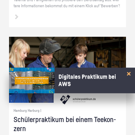
Ta­len­te und Fä­hig­kei­ten und pro­bie­re den Be­rufs­all­tag aus. Wei­
te­re In­for­ma­tio­nen be­kommst du mit einem Klick auf 'Be­wer­ben'!
Digitales Praktikum bei
AWS
Hamburg Harburg |
Schü­ler­prak­ti­kum bei einem Tee­kon­
zern