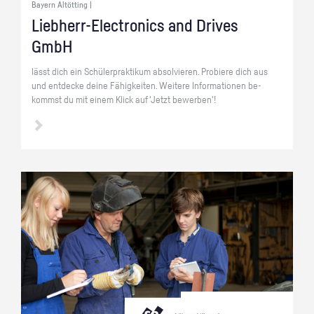
Bayern Altötting |
Lieb­herr-Elec­tro­nics and Dri­ves
GmbH
lässt dich ein Schü­ler­prak­ti­kum ab­sol­vie­ren. Pro­bie­re dich aus
und ent­de­cke deine Fä­hig­kei­ten. Wei­te­re In­for­ma­tio­nen be­
kommst du mit einem Klick auf 'Jetzt be­wer­ben'!