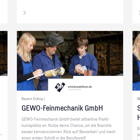
Bayern Erding |
N
GE­WO-Fein­me­cha­nik GmbH
S
GE­WO-Fein­me­cha­nik GmbH bie­tet at­trak­ti­ve Prak­ti­
kums­plät­ze an. Nutze deine Chan­ce, um die Bran­che
B
bes­ser ken­nen­zu­ler­nen. Klick auf 'Be­wer­ben' und mach
r­
i
einen ers­ten Schritt in die Be­rufs­welt!