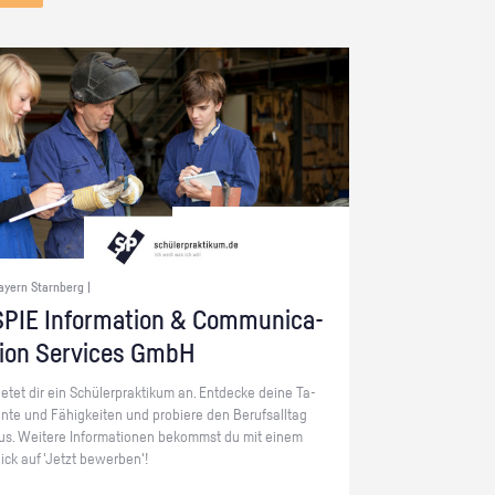
ayern Starnberg |
PIE In­for­ma­ti­on & Com­mu­ni­ca­
ti­on Ser­vices GmbH
ie­tet dir ein Schü­ler­prak­ti­kum an. Ent­de­cke deine Ta­
en­te und Fä­hig­kei­ten und pro­bie­re den Be­rufs­all­tag
us. Wei­te­re In­for­ma­tio­nen be­kommst du mit einem
lick auf 'Jetzt be­wer­ben'!