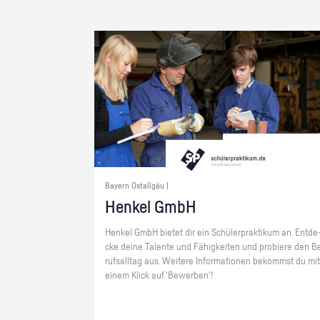
Bayern Ostallgäu |
Hen­kel GmbH
Hen­kel GmbH bie­tet dir ein Schü­ler­prak­ti­kum an. Ent­de
cke deine Ta­len­te und Fä­hig­kei­ten und pro­bie­re den B
rufs­all­tag aus. Wei­te­re In­for­ma­tio­nen be­kommst du mit
einem Klick auf 'Be­wer­ben'!