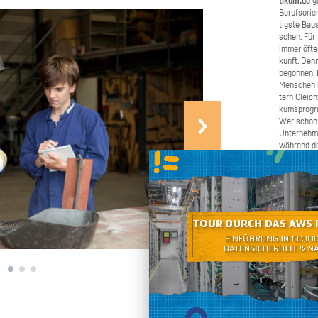
ti­kum.de
ge
Be­rufs­ori­
tigs­te Bau­
schen. Für B
immer öfter 
kunft. Denn
be­gon­nen.
Men­schen b
tern Gleich­
kums­pro­gr
Wer schon e
Un­ter­neh­
wäh­rend de
Schü­ler­pra
ma­chen. W
Bei­trag daz
schnel­ler u
chen Sie un
ren und gro
den Ju­gend­
Selbst an­pa­cken
an, wenn Si
nen oder we
möch­ten. W