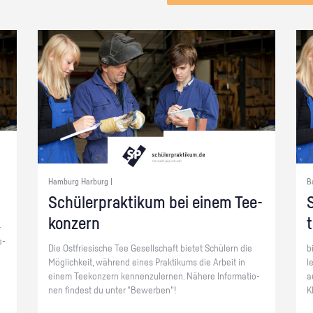
Hamburg Harburg |
B
Schü­ler­prak­ti­kum bei einem Tee­
S
kon­zern
­
e­
Die Ost­frie­si­sche Tee Ge­sell­schaft bie­tet Schü­lern die
b
Mög­lich­keit, wäh­rend eines Prak­ti­kums die Ar­beit in
l
einem Tee­kon­zern ken­nen­zu­ler­nen. Nä­he­re In­for­ma­tio­
a
nen fin­dest du unter "Be­wer­ben"!
K