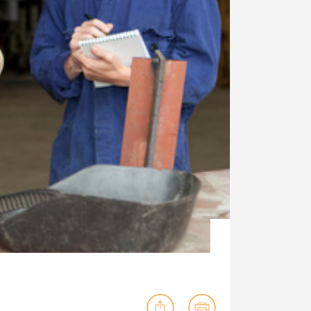
ig machst.
deinem Schülerpraktikum und die
Polizei-Ausbildung schon heute in
virtueller Realität!