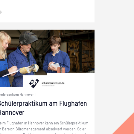
iedersachsen Hannover |
chü­ler­prak­ti­kum am Flug­ha­fen
Han­no­ver
eim Flug­ha­fen in Han­no­ver kann ein Schü­ler­prak­ti­kum
m Be­reich Bü­ro­ma­nage­ment ab­sol­viert wer­den. So er­