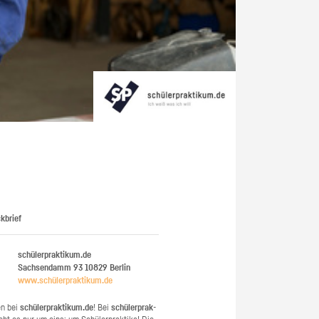
kbrief
schülerpraktikum.de
Sachsendamm 93
10829
Berlin
www.​schüler​prak​tiku​m.​de
en bei
schü­ler­prak­ti­kum.de
! Bei
schü­ler­prak­