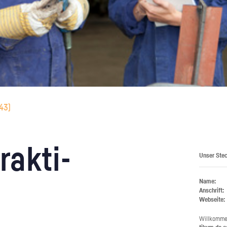
43
)
rak­ti­
Unser Stec
Name:
Anschrift:
Webseite:
Will­kom­m