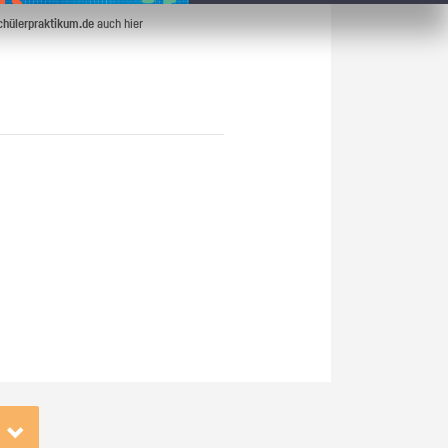
chülerpraktikum.de
auch hier