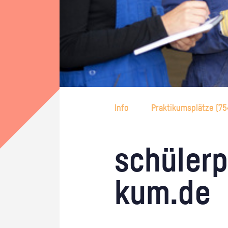
Info
Praktikumsplätze (
75
schü­ler­p
kum.de