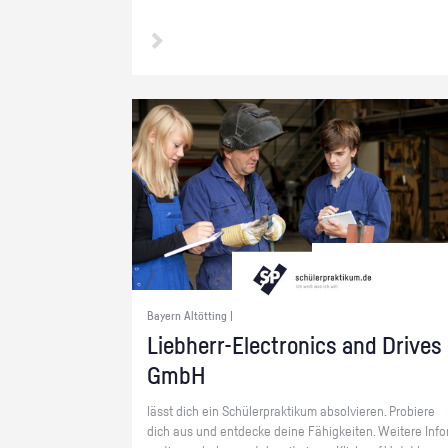
Bayern Altötting |
Lieb­herr-Elec­tro­nics and Dri­ves
GmbH
lässt dich ein Schü­ler­prak­ti­kum ab­sol­vie­ren. Pro­bie­re
dich aus und ent­de­cke deine Fä­hig­kei­ten. Wei­te­re In­fo