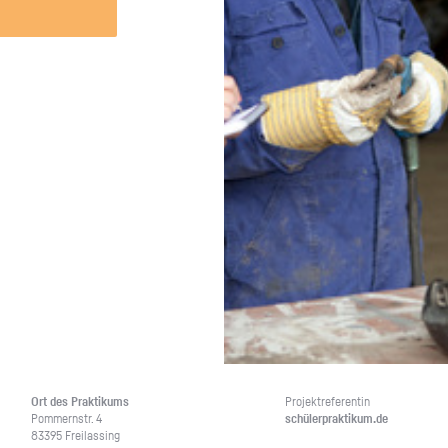
Unternehmen lohnt, wie man sich
auf dich neugier
vorbereitet und wie ein Vorab-Anruf
abläuft.
Ort des Prak­ti­kums
Pro­jekt­re­fe­ren­tin
Pom­mern­str. 4
schü­ler­prak­ti­kum.de
83395 Frei­las­sing