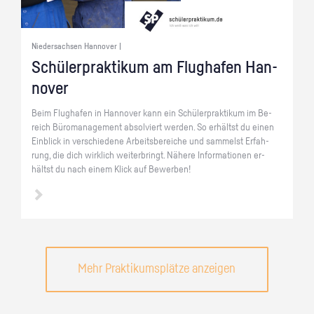
Niedersachsen Hannover |
Schü­ler­prak­ti­kum am Flug­ha­fen Han­
no­ver
Beim Flug­ha­fen in Han­no­ver kann ein Schü­ler­prak­ti­kum im Be­
reich Bü­ro­ma­nage­ment ab­sol­viert wer­den. So er­hältst du einen
Ein­blick in ver­schie­de­ne Ar­beits­be­rei­che und sam­melst Er­fah­
rung, die dich wirk­lich wei­ter­bringt. Nä­he­re In­for­ma­tio­nen er­
hältst du nach einem Klick auf Be­wer­ben!
Mehr Praktikumsplätze anzeigen