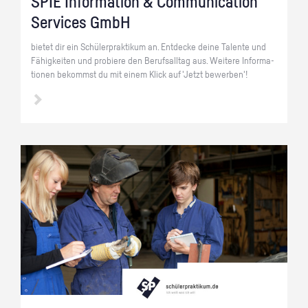
SPIE In­for­ma­ti­on & Com­mu­ni­ca­ti­on
Ser­vices GmbH
bie­tet dir ein Schü­ler­prak­ti­kum an. Ent­de­cke deine Ta­len­te und
Fä­hig­kei­ten und pro­bie­re den Be­rufs­all­tag aus. Wei­te­re In­for­ma­
tio­nen be­kommst du mit einem Klick auf 'Jetzt be­wer­ben'!