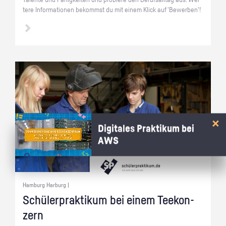
Ta­len­te und Fä­hig­kei­ten und pro­bie­re den Be­rufs­all­tag aus. Wei­
te­re In­for­ma­tio­nen be­kommst du mit einem Klick auf 'Be­wer­ben'!
Digitales Praktikum bei
AWS
Hamburg Harburg |
Schü­ler­prak­ti­kum bei einem Tee­kon­
zern