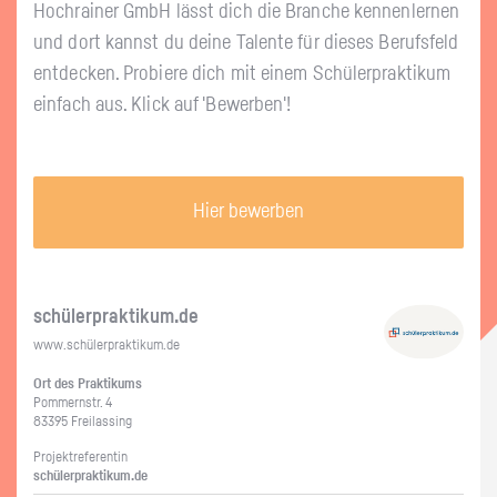
Hoch­rai­ner GmbH lässt dich die Bran­che ken­nen­ler­nen
und dort kannst du deine Ta­len­te für die­ses Be­rufs­feld
ent­de­cken. Pro­bie­re dich mit einem Schü­ler­prak­ti­kum
ein­fach aus. Klick auf 'Be­wer­ben'!
Hier bewerben
schü­ler­prak­ti­kum.de
www.​schüler​prak​tiku​m.​de
Ort des Prak­ti­kums
Pom­mern­str. 4
83395 Frei­las­sing
Pro­jekt­re­fe­ren­tin
schü­ler­prak­ti­kum.de