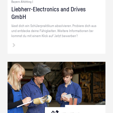
Bayern Altötting |
Lieb­herr-Elec­tro­nics and Dri­ves
GmbH
lässt dich ein Schü­ler­prak­ti­kum ab­sol­vie­ren. Pro­bie­re dich aus
und ent­de­cke deine Fä­hig­kei­ten. Wei­te­re In­for­ma­tio­nen be­
kommst du mit einem Klick auf 'Jetzt be­wer­ben'!