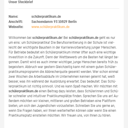
Unser Steckbrief
Name:
schülerpraktikum.de
Anschrift:
Sachsendamm 93
10829
Berlin
Webseite:
www.​schüler​prak​tiku​m.​de
Will­kom­men bei
schü­ler­prak­ti­kum.de
! Bei
schü­ler­prak­ti­kum.de
geht es nur
um eins: um Schü­ler­prak­ti­ka! Die Be­rufs­ori­en­tie­rung in der Schu­le ist viel­
leicht der wich­tigs­te Bau­stein in der Kar­rie­re­vor­be­rei­tung jun­ger Men­schen.
Für Be­trie­be be­deu­tet ein Schü­ler­prak­ti­kum immer öfter auch eine wich­ti­ge
In­ves­ti­ti­on in die Zu­kunft. Denn der Wett­be­werb um die Bes­ten hat längst be­
gon­nen. Damit wird es auch immer wich­ti­ger, junge Men­schen be­reits früh zu
be­geis­tern. Ab­bruch war ges­tern Gleich­zei­tig kann mit einem guten Schü­ler­
prak­ti­kums­pro­gramm die Ab­bre­cher­quo­te ge­senkt wer­den. Wer schon ein­mal
zwei Wo­chen die Ar­beits­ab­läu­fe im Un­ter­neh­men ken­nen ge­lernt hat, weiß
bes­ser, was ihn wäh­rend der Aus­bil­dung er­war­tet. Das be­deu­tet: Das Schü­
ler­prak­ti­kum ist rich­tig sinn­voll. Und es kann Spaß ma­chen. Wir möch­ten mit
schü­ler­prak­ti­kum.de
einen Bei­trag dazu leis­ten, dass Schü­le­rin­nen und Schü­
ler schnel­ler und in­tui­ti­ver Prak­ti­kums­plät­ze fin­den. Spre­chen Sie uns an! Au­
ßer­dem möch­ten wir klei­nen, mitt­le­ren und gro­ßen Be­trie­ben eine Platt­form
bie­ten, um sich den Ju­gend­li­chen vor­zu­stel­len. Schrei­ben Sie uns gerne an,
wenn Sie Fra­gen haben, wir Ihnen wei­ter­hel­fen kön­nen oder wenn Sie einen
Prak­ti­kums­platz ein­stel­len möch­ten. Wir freu­en uns, von Ihnen zu hören.