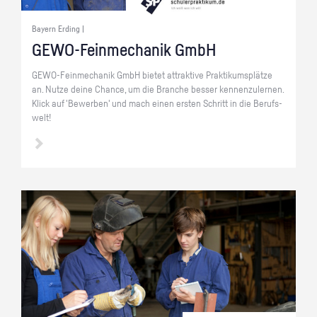
Bayern Erding |
GE­WO-Fein­me­cha­nik GmbH
GE­WO-Fein­me­cha­nik GmbH bie­tet at­trak­ti­ve Prak­ti­kums­plät­ze
an. Nutze deine Chan­ce, um die Bran­che bes­ser ken­nen­zu­ler­nen.
Klick auf 'Be­wer­ben' und mach einen ers­ten Schritt in die Be­rufs­
welt!