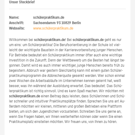
Unser Steckbrief
Name:
schülerpraktikum.de
Anschrift:
Sachsendamm 93
10829
Berlin
Webseite:
www.​schüler​prak​tiku​m.​de
Will­kom­men bei
schü­ler­prak­ti­kum.de
! Bei
schü­ler­prak­ti­kum.de
geht es nur
um eins: um Schü­ler­prak­ti­ka! Die Be­rufs­ori­en­tie­rung in der Schu­le ist viel­
leicht der wich­tigs­te Bau­stein in der Kar­rie­re­vor­be­rei­tung jun­ger Men­schen.
Für Be­trie­be be­deu­tet ein Schü­ler­prak­ti­kum immer öfter auch eine wich­ti­ge
In­ves­ti­ti­on in die Zu­kunft. Denn der Wett­be­werb um die Bes­ten hat längst be­
gon­nen. Damit wird es auch immer wich­ti­ger, junge Men­schen be­reits früh zu
be­geis­tern. Ab­bruch war ges­tern Gleich­zei­tig kann mit einem guten Schü­ler­
prak­ti­kums­pro­gramm die Ab­bre­cher­quo­te ge­senkt wer­den. Wer schon ein­mal
zwei Wo­chen die Ar­beits­ab­läu­fe im Un­ter­neh­men ken­nen ge­lernt hat, weiß
bes­ser, was ihn wäh­rend der Aus­bil­dung er­war­tet. Das be­deu­tet: Das Schü­
ler­prak­ti­kum ist rich­tig sinn­voll. Und es kann Spaß ma­chen. Wir möch­ten mit
schü­ler­prak­ti­kum.de
einen Bei­trag dazu leis­ten, dass Schü­le­rin­nen und Schü­
ler schnel­ler und in­tui­ti­ver Prak­ti­kums­plät­ze fin­den. Spre­chen Sie uns an! Au­
ßer­dem möch­ten wir klei­nen, mitt­le­ren und gro­ßen Be­trie­ben eine Platt­form
bie­ten, um sich den Ju­gend­li­chen vor­zu­stel­len. Schrei­ben Sie uns gerne an,
wenn Sie Fra­gen haben, wir Ihnen wei­ter­hel­fen kön­nen oder wenn Sie einen
Prak­ti­kums­platz ein­stel­len möch­ten. Wir freu­en uns, von Ihnen zu hören.