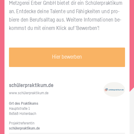
Metz­ge­rei Erber GmbH bie­tet dir ein Schü­ler­prak­ti­kum
an. Ent­de­cke deine Ta­len­te und Fä­hig­kei­ten und pro­
bie­re den Be­rufs­all­tag aus. Wei­te­re In­for­ma­tio­nen be­
kommst du mit einem Klick auf 'Be­wer­ben'!
Hier bewerben
schü­ler­prak­ti­kum.de
www.​schüler​prak​tiku​m.​de
Ort des Prak­ti­kums
Haupt­stra­ße 1
86568 Hol­len­bach
Pro­jekt­re­fe­ren­tin
schü­ler­prak­ti­kum.de