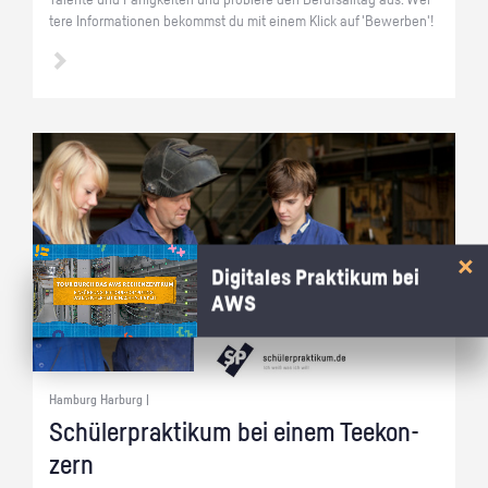
Ta­len­te und Fä­hig­kei­ten und pro­bie­re den Be­rufs­all­tag aus. Wei­
te­re In­for­ma­tio­nen be­kommst du mit einem Klick auf 'Be­wer­ben'!
Digitales Praktikum bei
AWS
Hamburg Harburg |
Schü­ler­prak­ti­kum bei einem Tee­kon­
zern