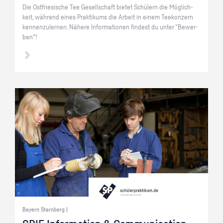
Die Ost­frie­si­sche Tee Ge­sell­schaft bie­tet Schü­lern die Mög­lich­
keit, wäh­rend eines Prak­ti­kums die Ar­beit in einem Tee­kon­zern
ken­nen­zu­ler­nen. Nä­he­re In­for­ma­tio­nen fin­dest du unter "Be­wer­
ben"!
Bayern Starnberg |