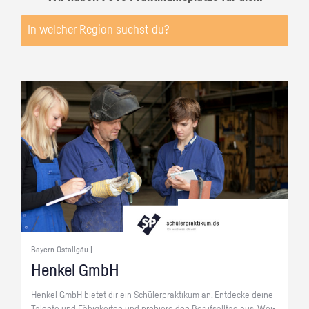
Bayern Ostallgäu |
Hen­kel GmbH
Hen­kel GmbH bie­tet dir ein Schü­ler­prak­ti­kum an. Ent­de­cke deine