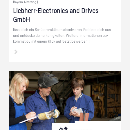
Bayern Altötting |
Lieb­herr-Elec­tro­nics and Dri­ves
GmbH
lässt dich ein Schü­ler­prak­ti­kum ab­sol­vie­ren. Pro­bie­re dich aus
und ent­de­cke deine Fä­hig­kei­ten. Wei­te­re In­for­ma­tio­nen be­
kommst du mit einem Klick auf 'Jetzt be­wer­ben'!