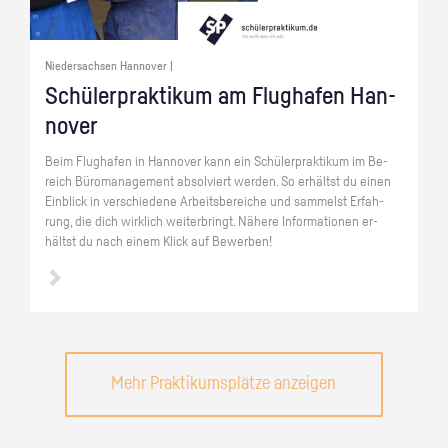
Niedersachsen Hannover |
Schü­ler­prak­ti­kum am Flug­ha­fen Han­
no­ver
Beim Flug­ha­fen in Han­no­ver kann ein Schü­ler­prak­ti­kum im Be­
reich Bü­ro­ma­nage­ment ab­sol­viert wer­den. So er­hältst du einen
Ein­blick in ver­schie­de­ne Ar­beits­be­rei­che und sam­melst Er­fah­
rung, die dich wirk­lich wei­ter­bringt. Nä­he­re In­for­ma­tio­nen er­
hältst du nach einem Klick auf Be­wer­ben!
Mehr Praktikumsplätze anzeigen