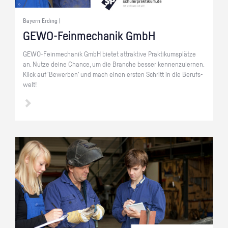
Bayern Erding |
GE­WO-Fein­me­cha­nik GmbH
GE­WO-Fein­me­cha­nik GmbH bie­tet at­trak­ti­ve Prak­ti­kums­plät­ze
an. Nutze deine Chan­ce, um die Bran­che bes­ser ken­nen­zu­ler­nen.
Klick auf 'Be­wer­ben' und mach einen ers­ten Schritt in die Be­rufs­
welt!