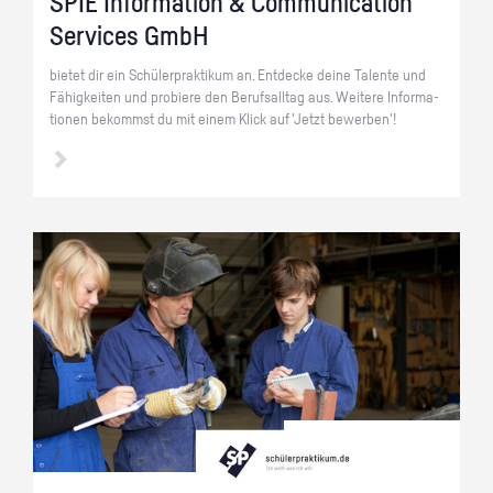
SPIE In­for­ma­ti­on & Com­mu­ni­ca­ti­on
Ser­vices GmbH
bie­tet dir ein Schü­ler­prak­ti­kum an. Ent­de­cke deine Ta­len­te und
Fä­hig­kei­ten und pro­bie­re den Be­rufs­all­tag aus. Wei­te­re In­for­ma­
tio­nen be­kommst du mit einem Klick auf 'Jetzt be­wer­ben'!