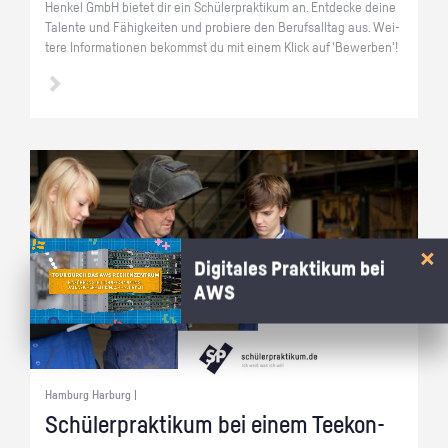
Hen­kel GmbH bie­tet dir ein Schü­ler­prak­ti­kum an. Ent­de­cke deine
Ta­len­te und Fä­hig­kei­ten und pro­bie­re den Be­rufs­all­tag aus. Wei­
te­re In­for­ma­tio­nen be­kommst du mit einem Klick auf 'Be­wer­ben'!
Digitales Praktikum bei
AWS
Hamburg Harburg |
Schü­ler­prak­ti­kum bei einem Tee­kon­