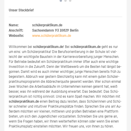
Unser Steckbrief
Name:
schülerpraktikum.de
Anschrift:
Sachsendamm 93
10829
Berlin
Webseite:
www.​schüler​prak​tiku​m.​de
Will­kom­men bei
schü­ler­prak­ti­kum.de
! Bei
schü­ler­prak­ti­kum.de
geht es nur
um eins: um Schü­ler­prak­ti­ka! Die Be­rufs­ori­en­tie­rung in der Schu­le ist viel­
leicht der wich­tigs­te Bau­stein in der Kar­rie­re­vor­be­rei­tung jun­ger Men­schen.
Für Be­trie­be be­deu­tet ein Schü­ler­prak­ti­kum immer öfter auch eine wich­ti­ge
In­ves­ti­ti­on in die Zu­kunft. Denn der Wett­be­werb um die Bes­ten hat längst be­
gon­nen. Damit wird es auch immer wich­ti­ger, junge Men­schen be­reits früh zu
be­geis­tern. Ab­bruch war ges­tern Gleich­zei­tig kann mit einem guten Schü­ler­
prak­ti­kums­pro­gramm die Ab­bre­cher­quo­te ge­senkt wer­den. Wer schon ein­mal
zwei Wo­chen die Ar­beits­ab­läu­fe im Un­ter­neh­men ken­nen ge­lernt hat, weiß
bes­ser, was ihn wäh­rend der Aus­bil­dung er­war­tet. Das be­deu­tet: Das Schü­
ler­prak­ti­kum ist rich­tig sinn­voll. Und es kann Spaß ma­chen. Wir möch­ten mit
schü­ler­prak­ti­kum.de
einen Bei­trag dazu leis­ten, dass Schü­le­rin­nen und Schü­
ler schnel­ler und in­tui­ti­ver Prak­ti­kums­plät­ze fin­den. Spre­chen Sie uns an! Au­
ßer­dem möch­ten wir klei­nen, mitt­le­ren und gro­ßen Be­trie­ben eine Platt­form
bie­ten, um sich den Ju­gend­li­chen vor­zu­stel­len. Schrei­ben Sie uns gerne an,
wenn Sie Fra­gen haben, wir Ihnen wei­ter­hel­fen kön­nen oder wenn Sie einen
Prak­ti­kums­platz ein­stel­len möch­ten. Wir freu­en uns, von Ihnen zu hören.