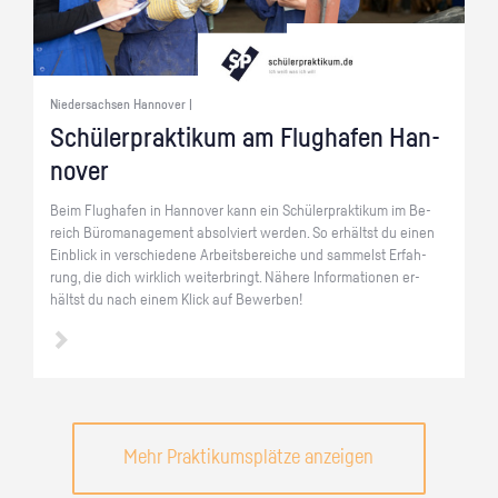
Niedersachsen Hannover |
Schü­ler­prak­ti­kum am Flug­ha­fen Han­
no­ver
Beim Flug­ha­fen in Han­no­ver kann ein Schü­ler­prak­ti­kum im Be­
reich Bü­ro­ma­nage­ment ab­sol­viert wer­den. So er­hältst du einen
Ein­blick in ver­schie­de­ne Ar­beits­be­rei­che und sam­melst Er­fah­
rung, die dich wirk­lich wei­ter­bringt. Nä­he­re In­for­ma­tio­nen er­
hältst du nach einem Klick auf Be­wer­ben!
Mehr Praktikumsplätze anzeigen