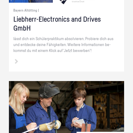
Bayern Altötting |
Lieb­herr-Elec­tro­nics and Dri­ves
GmbH
lässt dich ein Schü­ler­prak­ti­kum ab­sol­vie­ren. Pro­bie­re dich aus
und ent­de­cke deine Fä­hig­kei­ten. Wei­te­re In­for­ma­tio­nen be­
kommst du mit einem Klick auf 'Jetzt be­wer­ben'!