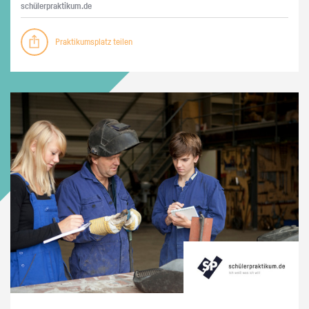
schü­ler­prak­ti­kum.de
Praktikumsplatz teilen