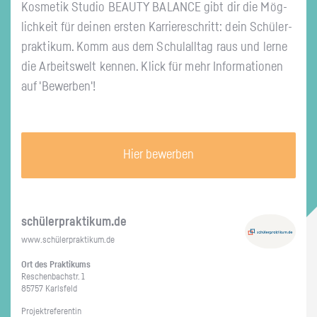
Kos­me­tik Stu­dio BE­AU­TY BA­LAN­CE gibt dir die Mög­
lich­keit für dei­nen ers­ten Kar­rie­re­schritt: dein Schü­ler­
prak­ti­kum. Komm aus dem Schul­all­tag raus und lerne
die Ar­beits­welt ken­nen. Klick für mehr In­for­ma­tio­nen
auf 'Be­wer­ben'!
Hier bewerben
schü­ler­prak­ti­kum.de
www.​schüler​prak​tiku​m.​de
Ort des Prak­ti­kums
Re­schen­bach­str. 1
85757 Karls­feld
Pro­jekt­re­fe­ren­tin