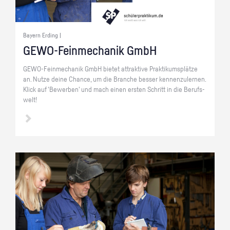
Bayern Erding |
GE­WO-Fein­me­cha­nik GmbH
GE­WO-Fein­me­cha­nik GmbH bie­tet at­trak­ti­ve Prak­ti­kums­plät­ze
an. Nutze deine Chan­ce, um die Bran­che bes­ser ken­nen­zu­ler­nen.
Klick auf 'Be­wer­ben' und mach einen ers­ten Schritt in die Be­rufs­
welt!