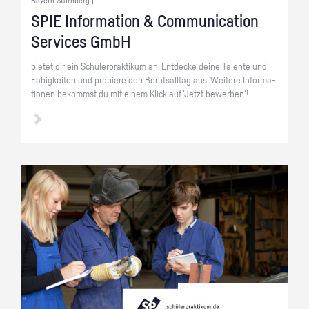
Bayern Starnberg |
SPIE In­for­ma­ti­on & Com­mu­ni­ca­ti­on
Ser­vices GmbH
bie­tet dir ein Schü­ler­prak­ti­kum an. Ent­de­cke deine Ta­len­te und
Fä­hig­kei­ten und pro­bie­re den Be­rufs­all­tag aus. Wei­te­re In­for­ma­
tio­nen be­kommst du mit einem Klick auf 'Jetzt be­wer­ben'!