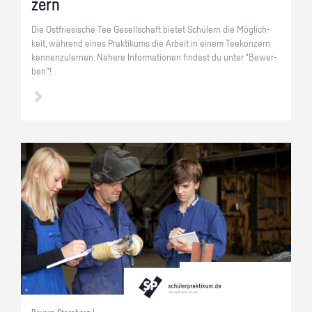
zern
Die Ost­frie­si­sche Tee Ge­sell­schaft bie­tet Schü­lern die Mög­lich­
keit, wäh­rend eines Prak­ti­kums die Ar­beit in einem Tee­kon­zern
ken­nen­zu­ler­nen. Nä­he­re In­for­ma­tio­nen fin­dest du unter "Be­wer­
ben"!